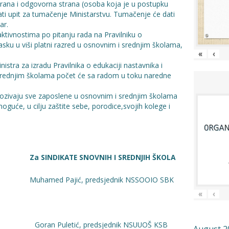
rana i odgovorna strana (osoba koja je u postupku
ti upit za tumačenje Ministarstvu. Tumačenje će dati
ar.
ktivnostima po pitanju rada na Pravilniku o
lasku u viši platni razred u osnovnim i srednjim školama,
«
‹
stra za izradu Pravilnika o edukaciji nastavnika i
 srednjim školama počet će sa radom u toku naredne
pozivaju sve zaposlene u osnovnim i srednjim školama
moguće, u cilju zaštite sebe, porodice,svojih kolege i
DIKATE SNOVNIH I SREDNJIH ŠKOLA
amed Pajić, predsjednik NSSOOIO SBK
«
‹
redsjednik NSUUOŠ KSB