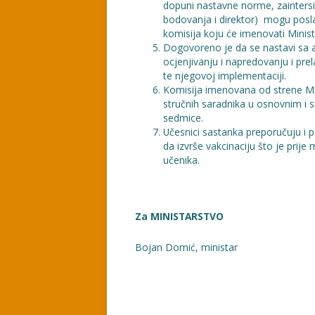
dopuni nastavne norme, zaintersi
bodovanja i direktor) mogu posla
komisija koju će imenovati Minist
Dogovoreno je da se nastavi sa a
ocjenjivanju i napredovanju i pre
te njegovoj implementaciji.
Komisija imenovana od strene Mini
stručnih saradnika u osnovnim i
sedmice.
Učesnici sastanka preporučuju i 
da izvrše vakcinaciju što je prije 
učenika.
Za MINISTARSTVO Za SIN
Bojan Domić, ministar Muh
Goran Puletić, p