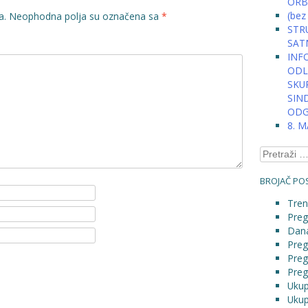
ORB
(bez
a.
Neophodna polja su označena sa
*
STRU
SAT
INFO
ODLU
SKU
SIN
ODG
8. 
Pretraga:
BROJAČ POS
Tren
Preg
Dana
Preg
Preg
Preg
Ukup
Ukup