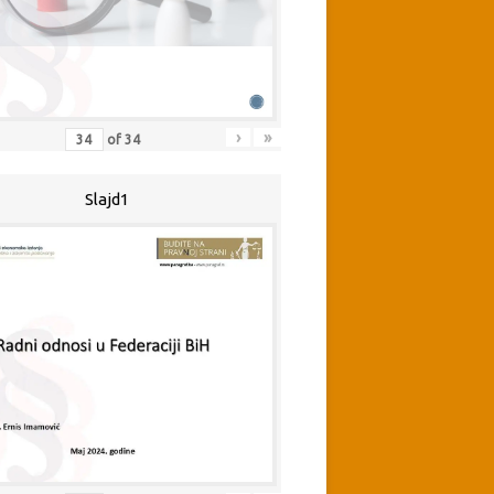
›
»
of
34
Slajd1