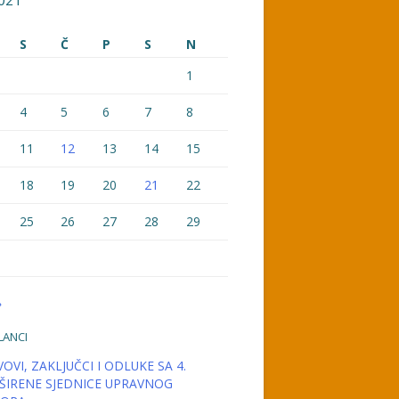
021
S
Č
P
S
N
1
4
5
6
7
8
11
12
13
14
15
18
19
20
21
22
25
26
27
28
29
»
LANCI
OVI, ZAKLJUČCI I ODLUKE SA 4.
ŠIRENE SJEDNICE UPRAVNOG