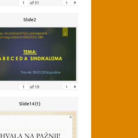
›
»
of
31
Slide2
›
»
of
19
Slide14 (1)