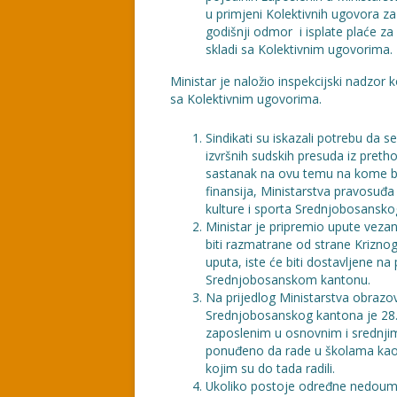
u primjeni Kolektivnih ugovora za
godišnji odmor i isplate plaće za 
skladi sa Kolektivnim ugovorima.
Ministar je naložio inspekcijski nadzor ko
sa Kolektivnim ugovorima.
Sindikati su iskazali potrebu da s
izvršnih sudskih presuda iz pret
sastanak na ovu temu na kome bi 
finansija, Ministarstva pravosuđa
kulture i sporta Srednjobosansko
Ministar je pripremio upute veza
biti razmatrane od strane Krizno
uputa, iste će biti dostavljene n
Srednjobosanskom kantonu.
Na prijedlog Ministarstva obrazov
Srednjobosanskog kantona je 28.
zaposlenim u osnovnim i srednjim
ponuđeno da rade u školama kao a
kojim su do tada radili.
Ukoliko postoje određne nedoumic