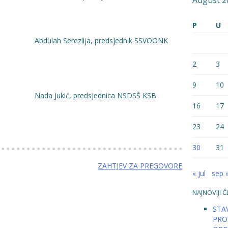
August 2
P
U
a, predsjednik SSVOONK
2
3
9
10
dsjednica NSDSŠ KSB
16
17
23
24
30
31
ZAHTJEV ZA PREGOVORE
« jul
sep 
NAJNOVIJI Č
STAV
PRO