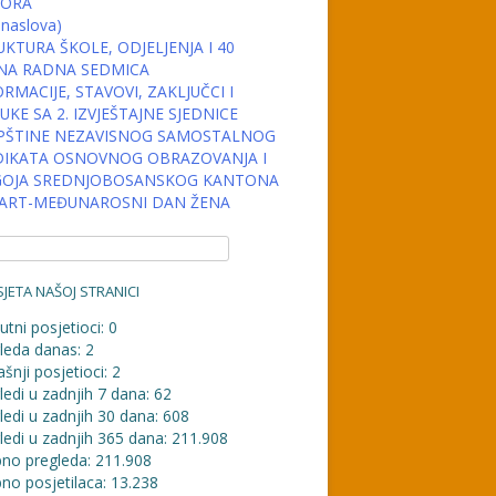
ORA
 naslova)
KTURA ŠKOLE, ODJELJENJA I 40
NA RADNA SEDMICA
RMACIJE, STAVOVI, ZAKLJUČCI I
KE SA 2. IZVJEŠTAJNE SJEDNICE
PŠTINE NEZAVISNOG SAMOSTALNOG
DIKATA OSNOVNOG OBRAZOVANJA I
OJA SREDNJOBOSANSKOG KANTONA
MART-MEĐUNAROSNI DAN ŽENA
JETA NAŠOJ STRANICI
utni posjetioci:
0
leda danas:
2
šnji posjetioci:
2
ledi u zadnjih 7 dana:
62
ledi u zadnjih 30 dana:
608
ledi u zadnjih 365 dana:
211.908
no pregleda:
211.908
no posjetilaca:
13.238