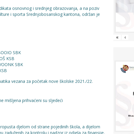
dikata osnovnog i srednjeg obrazovanja, a na poziv
ulture i sporta Srednjobosanskog kantona, održan je
«
‹
SSOOIO SBK
UOŠ KSB
k SVOONK SBK
 KSB
matika vezana za početak nove školske 2021./22.
ne mišljena prihvaćeni su sljedeći
ropusta djelom od strane pojedinih škola, a dijelom
u zaduženih za kontrolu i nadzor iz odjela za finansije,