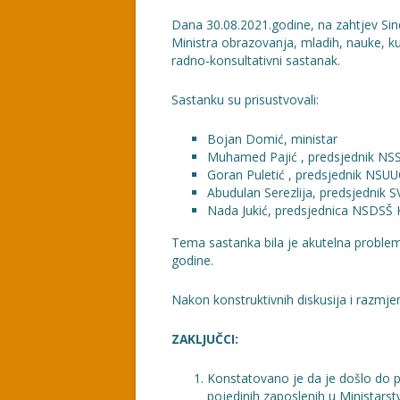
Dana 30.08.2021.godine, na zahtjev Sin
Ministra obrazovanja, mladih, nauke, k
radno-konsultativni sastanak.
Sastanku su prisustvovali:
Bojan Domić, ministar
Muhamed Pajić , predsjednik N
Goran Puletić , predsjednik NSU
Abudulan Serezlija, predsjedni
Nada Jukić, predsjednica NSDSŠ
Tema sastanka bila je akutelna proble
godine.
Nakon konstruktivnih diskusija i razmje
ZAKLJUČCI:
Konstatovano je da je došlo do p
pojedinih zaposlenih u Ministarstv