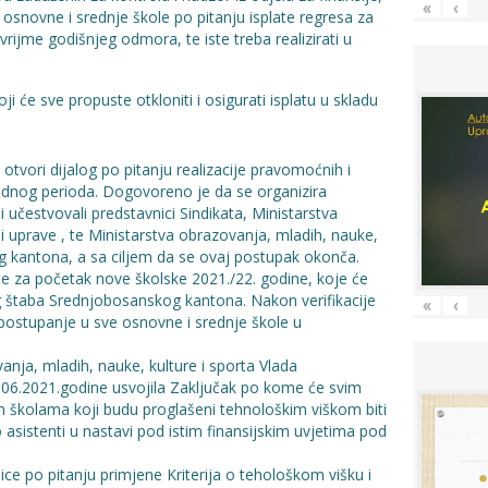
«
‹
 osnovne i srednje škole po pitanju isplate regresa za
vrijme godišnjeg odmora, te iste treba realizirati u
ji će sve propuste otkloniti i osigurati isplatu u skladu
e otvori dijalog po pitanju realizacije pravomoćnih i
hodnog perioda. Dogovoreno je da se organizira
učestvovali predstavnici Sindikata, Ministarstva
 i uprave , te Ministarstva obrazovanja, mladih, nauke,
g kantona, a sa ciljem da se ovaj postupak okonča.
ne za početak nove školske 2021./22. godine, koje će
g štaba Srednjobosanskog kantona. Nakon verifikacije
«
‹
a postupanje u sve osnovne i srednje škole u
anja, mladih, nauke, kulture i sporta Vlada
06.2021.godine usvojila Zaključak po kome će svim
 školama koji budu proglašeni tehnološkim viškom biti
sistenti u nastavi pod istim finansijskim uvjetima pod
e po pitanju primjene Kriterija o tehološkom višku i