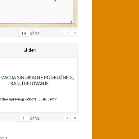
›
»
of
14
Slide1
›
»
of
12