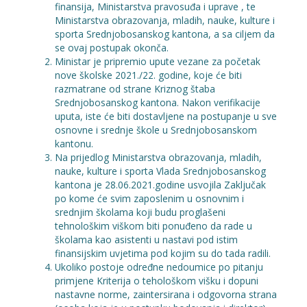
finansija, Ministarstva pravosuđa i uprave , te
Ministarstva obrazovanja, mladih, nauke, kulture i
sporta Srednjobosanskog kantona, a sa ciljem da
se ovaj postupak okonča.
Ministar je pripremio upute vezane za početak
nove školske 2021./22. godine, koje će biti
razmatrane od strane Kriznog štaba
Srednjobosanskog kantona. Nakon verifikacije
uputa, iste će biti dostavljene na postupanje u sve
osnovne i srednje škole u Srednjobosanskom
kantonu.
Na prijedlog Ministarstva obrazovanja, mladih,
nauke, kulture i sporta Vlada Srednjobosanskog
kantona je 28.06.2021.godine usvojila Zaključak
po kome će svim zaposlenim u osnovnim i
srednjim školama koji budu proglašeni
tehnološkim viškom biti ponuđeno da rade u
školama kao asistenti u nastavi pod istim
finansijskim uvjetima pod kojim su do tada radili.
Ukoliko postoje određne nedoumice po pitanju
primjene Kriterija o tehološkom višku i dopuni
nastavne norme, zaintersirana i odgovorna strana