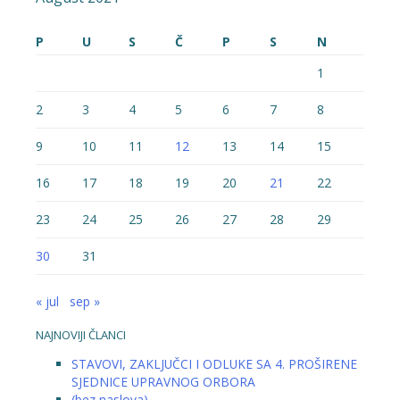
P
U
S
Č
P
S
N
1
2
3
4
5
6
7
8
9
10
11
12
13
14
15
16
17
18
19
20
21
22
23
24
25
26
27
28
29
30
31
« jul
sep »
NAJNOVIJI ČLANCI
STAVOVI, ZAKLJUČCI I ODLUKE SA 4. PROŠIRENE
SJEDNICE UPRAVNOG ORBORA
(bez naslova)