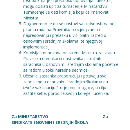
(osoba koja je u postupku bodovanja i direktor)
mogu poslati upit za tumačenje Ministarstvu.
Tumačenje će dati komisija koju će imenovati
Ministar.
Dogovoreno je da se nastavi sa aktivnostima po
pitanju rada na Pravilniku o ocjenjivanju i
napredovanju i prelasku u viši platni razred u
osnovnim i srednjim školama, te njegovoj
implementaciji.
Komisija imenovana od strene Ministra za izradu
Pravilnika o edukaciji nastavnika i stručnih
saradnika u osnovnim i srednjim školama počet će
sa radom u toku naredne sedmice.
Učesnici sastanka preporučuju i pozivaju sve
zaposlene u osnovnim i srednjim školama da
izvrše vakcinaciju što je prije moguće, u cilju
zaštite sebe, porodice,svojih kolege i učenika.
Za MINISTARSTVO Za
SINDIKATE SNOVNIH I SREDNJIH ŠKOLA