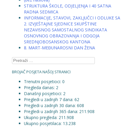
STRUKTURA ŠKOLE, ODJELJENJA I 40 SATNA
RADNA SEDMICA
INFORMACIJE, STAVOVI, ZAKLJUČCI I ODLUKE SA
2. IZVJEŠTAJNE SJEDNICE SKUPŠTINE
NEZAVISNOG SAMOSTALNOG SINDIKATA
OSNOVNOG OBRAZOVANJA I ODGOJA
SREDNJOBOSANSKOG KANTONA
8. MART-MEĐUNAROSNI DAN ŽENA
Pretraga:
BROJAČ POSJETA NAŠOJ STRANICI
Trenutni posjetioci:
0
Pregleda danas:
2
Današnji posjetioci:
2
Pregledi u zadnjih 7 dana:
62
Pregledi u zadnjih 30 dana:
608
Pregledi u zadnjih 365 dana:
211.908
Ukupno pregleda:
211.908
Ukupno posjetilaca:
13.238