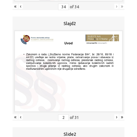
«
‹
›
»
of
34
Slajd2
«
‹
›
»
of
31
Slide2