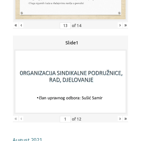
«
‹
›
»
of
14
Slide1
«
‹
›
»
of
12
August 2021