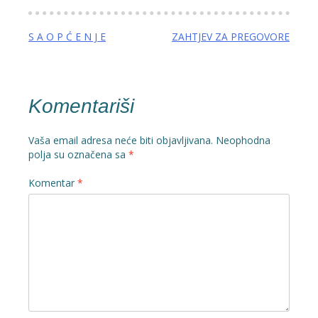
Navigacija
S A O P Ć E N J E
ZAHTJEV ZA PREGOVORE
članaka
Komentariši
Vaša email adresa neće biti objavljivana.
Neophodna
polja su označena sa
*
Komentar
*