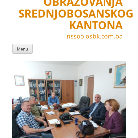
OBRAZOVANJA
SREDNJOBOSANSKOG
KANTONA
nssooiosbk.com.ba
Menu