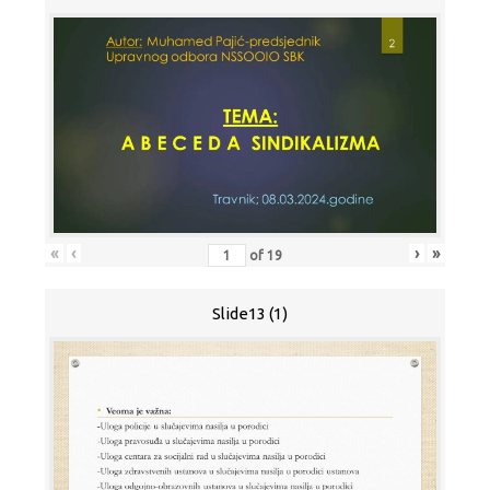
«
‹
›
»
of
19
Slide13 (1)