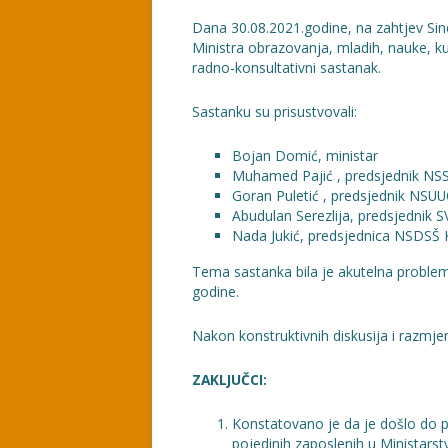
Dana 30.08.2021.godine, na zahtjev Sin
Ministra obrazovanja, mladih, nauke, k
radno-konsultativni sastanak.
Sastanku su prisustvovali:
Bojan Domić, ministar
Muhamed Pajić , predsjednik N
Goran Puletić , predsjednik NSU
Abudulan Serezlija, predsjedni
Nada Jukić, predsjednica NSDSŠ
Tema sastanka bila je akutelna proble
godine.
Nakon konstruktivnih diskusija i razmje
ZAKLJUČCI:
Konstatovano je da je došlo do p
pojedinih zaposlenih u Ministarstv