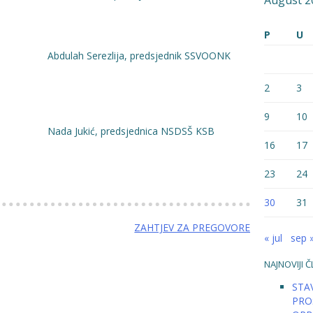
August 2
P
U
a, predsjednik SSVOONK
2
3
9
10
dsjednica NSDSŠ KSB
16
17
23
24
30
31
ZAHTJEV ZA PREGOVORE
« jul
sep 
NAJNOVIJI Č
STAV
PRO