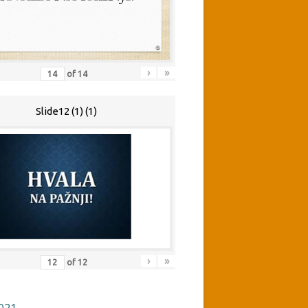
›
»
of
14
Slide12 (1) (1)
›
»
of
12