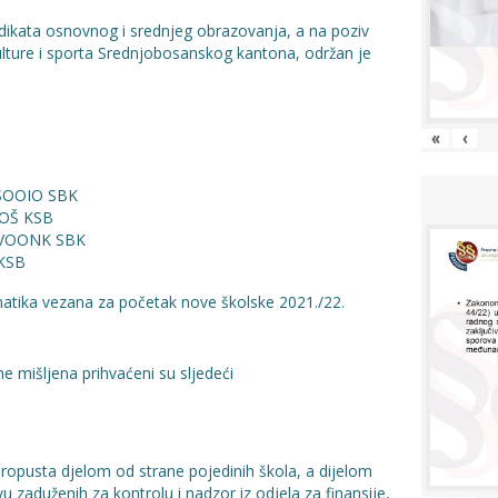
dikata osnovnog i srednjeg obrazovanja, a na poziv
ulture i sporta Srednjobosanskog kantona, održan je
«
‹
SSOOIO SBK
UOŠ KSB
k SVOONK SBK
 KSB
matika vezana za početak nove školske 2021./22.
ne mišljena prihvaćeni su sljedeći
ropusta djelom od strane pojedinih škola, a dijelom
u zaduženih za kontrolu i nadzor iz odjela za finansije,