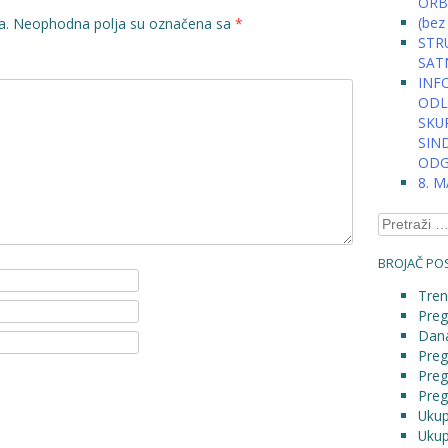
ORB
(bez
a.
Neophodna polja su označena sa
*
STRU
SAT
INFO
ODLU
SKU
SIN
ODG
8. 
Pretraga:
BROJAČ POS
Tren
Preg
Dana
Preg
Preg
Preg
Ukup
Ukup