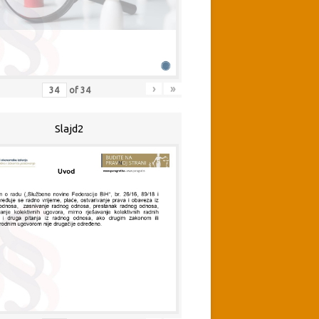
›
»
of
34
Slajd2