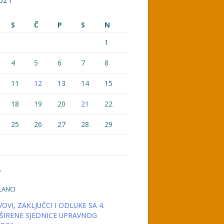
021
S
Č
P
S
N
1
4
5
6
7
8
11
12
13
14
15
18
19
20
21
22
25
26
27
28
29
»
LANCI
OVI, ZAKLJUČCI I ODLUKE SA 4.
ŠIRENE SJEDNICE UPRAVNOG