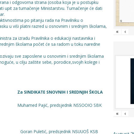
rana i odgovorna strana (osoba koja je u postupku
ti upit za tumačenje Ministarstvu. Tumačenje će dati
ar.
ktivnostima po pitanju rada na Pravilniku o
lasku u viši platni razred u osnovnim i srednjim školama,
«
‹
stra za izradu Pravilnika o edukaciji nastavnika i
 srednjim školama počet će sa radom u toku naredne
pozivaju sve zaposlene u osnovnim i srednjim školama
moguće, u cilju zaštite sebe, porodice,svojih kolege i
DIKATE SNOVNIH I SREDNJIH ŠKOLA
amed Pajić, predsjednik NSSOOIO SBK
«
‹
redsjednik NSUUOŠ KSB