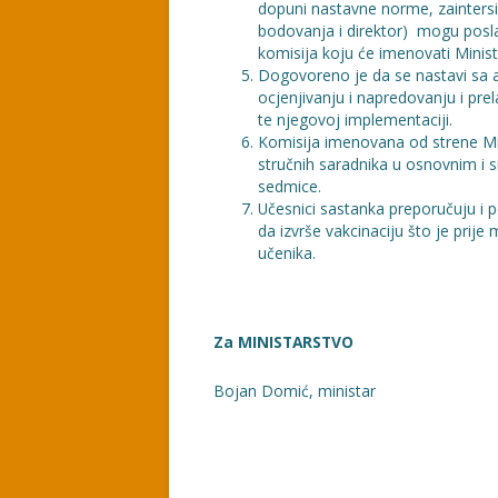
dopuni nastavne norme, zaintersi
bodovanja i direktor) mogu posla
komisija koju će imenovati Minist
Dogovoreno je da se nastavi sa a
ocjenjivanju i napredovanju i pre
te njegovoj implementaciji.
Komisija imenovana od strene Mini
stručnih saradnika u osnovnim i
sedmice.
Učesnici sastanka preporučuju i 
da izvrše vakcinaciju što je prije 
učenika.
Za MINISTARSTVO Za SIN
Bojan Domić, ministar Muh
Goran Puletić, p