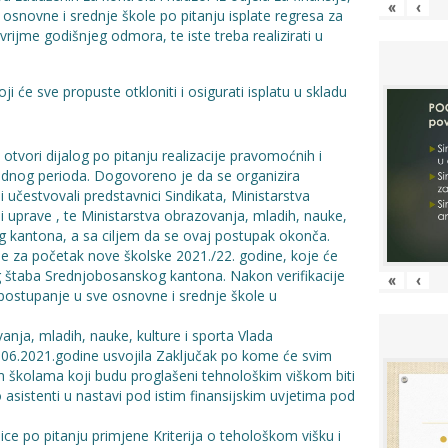
«
‹
 osnovne i srednje škole po pitanju isplate regresa za
vrijme godišnjeg odmora, te iste treba realizirati u
ji će sve propuste otkloniti i osigurati isplatu u skladu
e otvori dijalog po pitanju realizacije pravomoćnih i
hodnog perioda. Dogovoreno je da se organizira
učestvovali predstavnici Sindikata, Ministarstva
 i uprave , te Ministarstva obrazovanja, mladih, nauke,
g kantona, a sa ciljem da se ovaj postupak okonča.
ne za početak nove školske 2021./22. godine, koje će
g štaba Srednjobosanskog kantona. Nakon verifikacije
«
‹
a postupanje u sve osnovne i srednje škole u
anja, mladih, nauke, kulture i sporta Vlada
06.2021.godine usvojila Zaključak po kome će svim
 školama koji budu proglašeni tehnološkim viškom biti
sistenti u nastavi pod istim finansijskim uvjetima pod
e po pitanju primjene Kriterija o tehološkom višku i