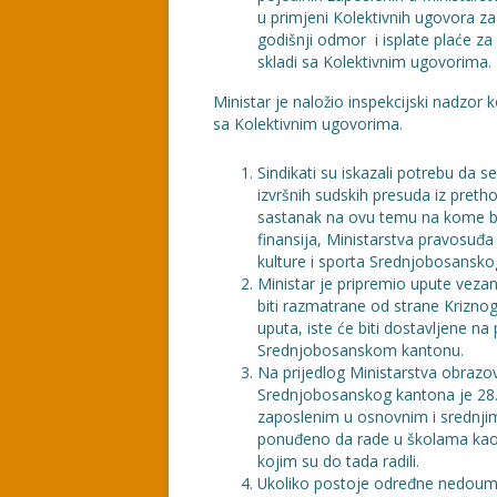
u primjeni Kolektivnih ugovora za
godišnji odmor i isplate plaće za 
skladi sa Kolektivnim ugovorima.
Ministar je naložio inspekcijski nadzor ko
sa Kolektivnim ugovorima.
Sindikati su iskazali potrebu da s
izvršnih sudskih presuda iz pret
sastanak na ovu temu na kome bi 
finansija, Ministarstva pravosuđa
kulture i sporta Srednjobosansko
Ministar je pripremio upute veza
biti razmatrane od strane Krizno
uputa, iste će biti dostavljene n
Srednjobosanskom kantonu.
Na prijedlog Ministarstva obrazov
Srednjobosanskog kantona je 28.
zaposlenim u osnovnim i srednjim
ponuđeno da rade u školama kao a
kojim su do tada radili.
Ukoliko postoje određne nedoumic