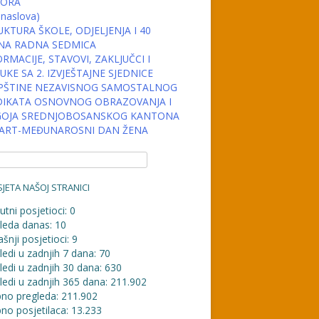
ORA
 naslova)
KTURA ŠKOLE, ODJELJENJA I 40
NA RADNA SEDMICA
RMACIJE, STAVOVI, ZAKLJUČCI I
KE SA 2. IZVJEŠTAJNE SJEDNICE
PŠTINE NEZAVISNOG SAMOSTALNOG
DIKATA OSNOVNOG OBRAZOVANJA I
OJA SREDNJOBOSANSKOG KANTONA
MART-MEĐUNAROSNI DAN ŽENA
JETA NAŠOJ STRANICI
utni posjetioci:
0
leda danas:
10
šnji posjetioci:
9
ledi u zadnjih 7 dana:
70
ledi u zadnjih 30 dana:
630
ledi u zadnjih 365 dana:
211.902
no pregleda:
211.902
no posjetilaca:
13.233