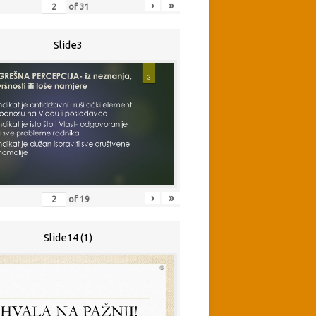
›
»
of
31
Slide3
›
»
of
19
Slide14 (1)