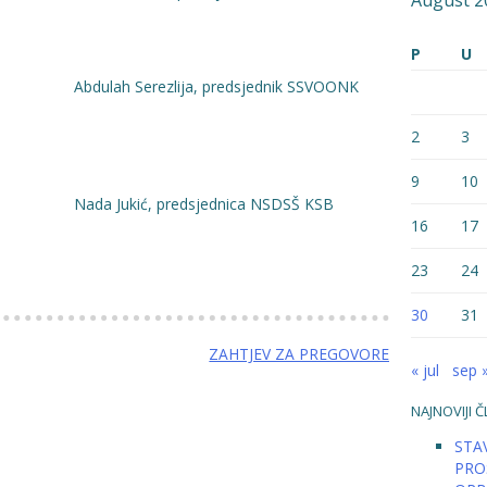
August 2
P
U
a, predsjednik SSVOONK
2
3
9
10
dsjednica NSDSŠ KSB
16
17
23
24
30
31
ZAHTJEV ZA PREGOVORE
« jul
sep 
NAJNOVIJI Č
STAV
PRO