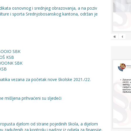
dikata osnovnog i srednjeg obrazovanja, a na poziv
ulture i sporta Srednjobosanskog kantona, održan je
«
‹
SSOOIO SBK
UOŠ KSB
k SVOONK SBK
 KSB
matika vezana za početak nove školske 2021./22.
ne mišljena prihvaćeni su sljedeći
ropusta djelom od strane pojedinih škola, a dijelom
u zaduženih za kontrolu i nadzor iz odjela za finansije,