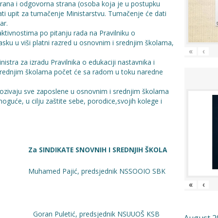
rana i odgovorna strana (osoba koja je u postupku
ti upit za tumačenje Ministarstvu. Tumačenje će dati
ar.
ktivnostima po pitanju rada na Pravilniku o
lasku u viši platni razred u osnovnim i srednjim školama,
«
‹
stra za izradu Pravilnika o edukaciji nastavnika i
 srednjim školama počet će sa radom u toku naredne
pozivaju sve zaposlene u osnovnim i srednjim školama
moguće, u cilju zaštite sebe, porodice,svojih kolege i
DIKATE SNOVNIH I SREDNJIH ŠKOLA
amed Pajić, predsjednik NSSOOIO SBK
«
‹
redsjednik NSUUOŠ KSB