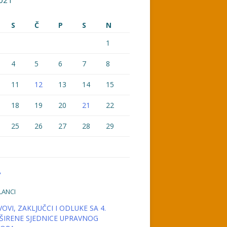
021
S
Č
P
S
N
1
4
5
6
7
8
11
12
13
14
15
18
19
20
21
22
25
26
27
28
29
»
LANCI
OVI, ZAKLJUČCI I ODLUKE SA 4.
ŠIRENE SJEDNICE UPRAVNOG