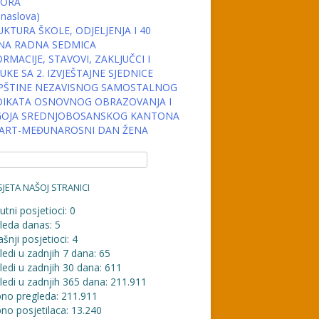
ORA
 naslova)
KTURA ŠKOLE, ODJELJENJA I 40
NA RADNA SEDMICA
RMACIJE, STAVOVI, ZAKLJUČCI I
KE SA 2. IZVJEŠTAJNE SJEDNICE
PŠTINE NEZAVISNOG SAMOSTALNOG
DIKATA OSNOVNOG OBRAZOVANJA I
OJA SREDNJOBOSANSKOG KANTONA
MART-MEĐUNAROSNI DAN ŽENA
JETA NAŠOJ STRANICI
utni posjetioci:
0
leda danas:
5
šnji posjetioci:
4
ledi u zadnjih 7 dana:
65
ledi u zadnjih 30 dana:
611
ledi u zadnjih 365 dana:
211.911
no pregleda:
211.911
no posjetilaca:
13.240