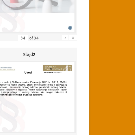
›
»
of
34
Slajd2