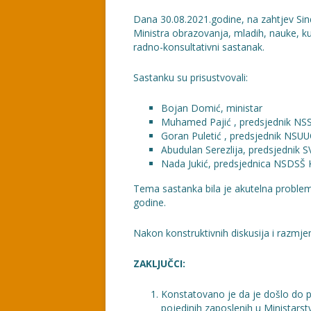
Dana 30.08.2021.godine, na zahtjev Sin
Ministra obrazovanja, mladih, nauke, k
radno-konsultativni sastanak.
Sastanku su prisustvovali:
Bojan Domić, ministar
Muhamed Pajić , predsjednik N
Goran Puletić , predsjednik NSU
Abudulan Serezlija, predsjedni
Nada Jukić, predsjednica NSDSŠ
Tema sastanka bila je akutelna proble
godine.
Nakon konstruktivnih diskusija i razmje
ZAKLJUČCI:
Konstatovano je da je došlo do p
pojedinih zaposlenih u Ministarstv