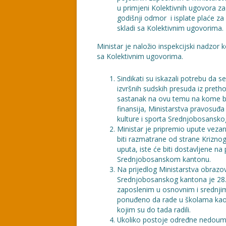
u primjeni Kolektivnih ugovora za
godišnji odmor i isplate plaće za 
skladi sa Kolektivnim ugovorima.
Ministar je naložio inspekcijski nadzor ko
sa Kolektivnim ugovorima.
Sindikati su iskazali potrebu da s
izvršnih sudskih presuda iz pret
sastanak na ovu temu na kome bi 
finansija, Ministarstva pravosuđa
kulture i sporta Srednjobosansko
Ministar je pripremio upute veza
biti razmatrane od strane Krizno
uputa, iste će biti dostavljene n
Srednjobosanskom kantonu.
Na prijedlog Ministarstva obrazov
Srednjobosanskog kantona je 28.
zaposlenim u osnovnim i srednjim
ponuđeno da rade u školama kao a
kojim su do tada radili.
Ukoliko postoje određne nedoumic