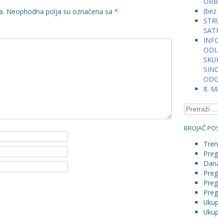
ORB
(bez
a.
Neophodna polja su označena sa
*
STRU
SAT
INFO
ODLU
SKU
SIN
ODG
8. 
Pretraga:
BROJAČ POS
Tren
Preg
Dana
Preg
Preg
Preg
Ukup
Ukup