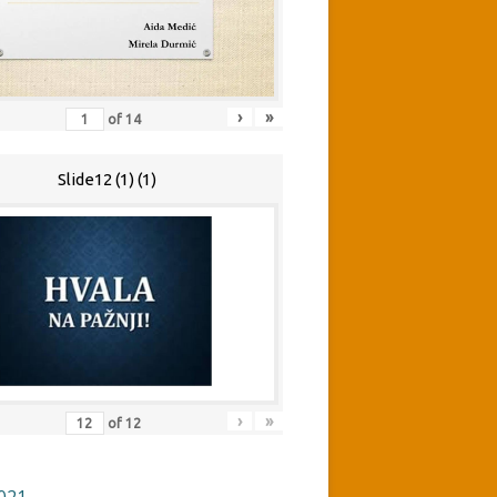
›
»
of
14
Slide12 (1) (1)
›
»
of
12