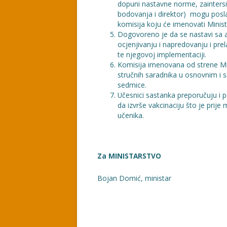
dopuni nastavne norme, zaintersi
bodovanja i direktor) mogu posla
komisija koju će imenovati Minist
Dogovoreno je da se nastavi sa a
ocjenjivanju i napredovanju i pre
te njegovoj implementaciji.
Komisija imenovana od strene Mini
stručnih saradnika u osnovnim i
sedmice.
Učesnici sastanka preporučuju i 
da izvrše vakcinaciju što je prije 
učenika.
Za MINISTARSTVO Za SIN
Bojan Domić, ministar Muh
Goran Puletić, p