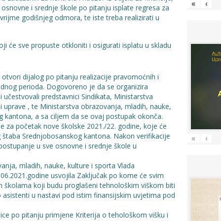
«
‹
 osnovne i srednje škole po pitanju isplate regresa za
vrijme godišnjeg odmora, te iste treba realizirati u
ji će sve propuste otkloniti i osigurati isplatu u skladu
e otvori dijalog po pitanju realizacije pravomoćnih i
hodnog perioda. Dogovoreno je da se organizira
učestvovali predstavnici Sindikata, Ministarstva
 i uprave , te Ministarstva obrazovanja, mladih, nauke,
g kantona, a sa ciljem da se ovaj postupak okonča.
ne za početak nove školske 2021./22. godine, koje će
g štaba Srednjobosanskog kantona. Nakon verifikacije
«
‹
a postupanje u sve osnovne i srednje škole u
anja, mladih, nauke, kulture i sporta Vlada
06.2021.godine usvojila Zaključak po kome će svim
 školama koji budu proglašeni tehnološkim viškom biti
sistenti u nastavi pod istim finansijskim uvjetima pod
e po pitanju primjene Kriterija o tehološkom višku i