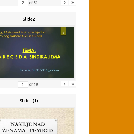
›
»
of
31
Slide2
›
»
of
19
Slide1 (1)