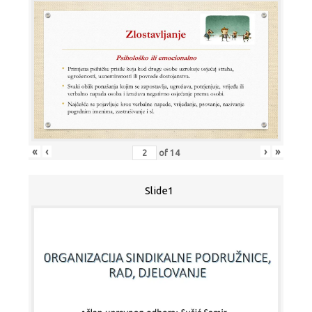
«
‹
›
»
of
14
Slide1