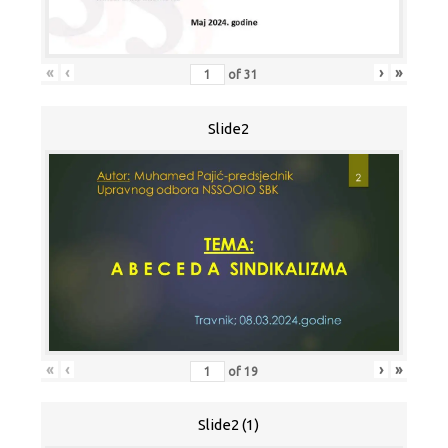
«
‹
›
»
of
31
Slide2
«
‹
›
»
of
19
Slide2 (1)