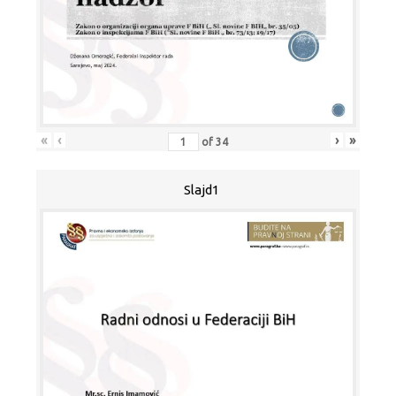
«
‹
›
»
of
34
Slajd1