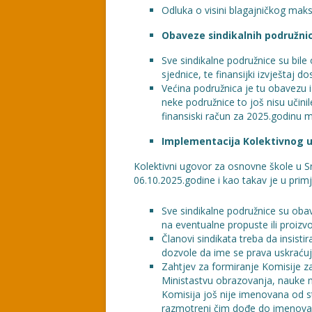
Odluka o visini blagajničkog maks
Obaveze sindikalnih podružni
Sve sindikalne podružnice su bil
sjednice, te finansijki izvještaj
Većina podružnica je tu obavezu i
neke podružnice to još nisu učinil
finansiski račun za 2025.godinu 
Implementacija Kolektivnog u
Kolektivni ugovor za osnovne škole u 
06.10.2025.godine i kao takav je u primj
Sve sindikalne podružnice su oba
na eventualne propuste ili proiz
Članovi sindikata treba da insist
dozvole da ime se prava uskraćuj
Zahtjev za formiranje Komisije z
Ministastvu obrazovanja, nauke m
Komisija još nije imenovana od st
razmotreni čim dođe do imenovan