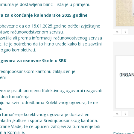
imuma je dostavljena banci i ista je u primjeni.
ca za okončanje kalendarske 2025.godine
e obavezne da do 15.01.2025.godine održe izvještajne
 dostave računovodstvenom servisu.
«
‹
zvršila ali prema informaciji računovostvenog servisa
e, te je potrebno da to hitno urade kako bi se završni
mogao kompletirati.
govora za osnovne škole u SBK
Srednjobosanskom kantonu zaključen je
eni.
vezne pratiti primjenu Kolektivnog ugovorai reagovati
vodna tumačenja.
iraju na svim odredbama Kolektivnog ugovora, te ne
u.
«
‹
a tumačenje kolektivnog ugovora je dostavljen
ladih ,kulture i sporta Srednjobosanskog kantona.
rane Vlade, te će upućeni zahtjevi za tumačenje biti
ja Komisije.