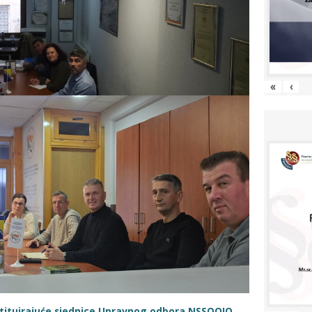
«
‹
stituirajuće sjednice Upravnog odbora NSSOOIO