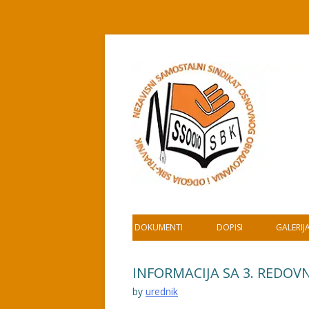
Skip
to
content
DOKUMENTI
DOPISI
GALERIJ
INFORMACIJA SA 3. REDO
by
urednik