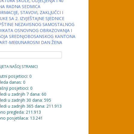
KTURA ŠKOLE, ODJELJENJA I 40
NA RADNA SEDMICA
RMACIJE, STAVOVI, ZAKLJUČCI I
KE SA 2. IZVJEŠTAJNE SJEDNICE
PŠTINE NEZAVISNOG SAMOSTALNOG
DIKATA OSNOVNOG OBRAZOVANJA I
OJA SREDNJOBOSANSKOG KANTONA
MART-MEĐUNAROSNI DAN ŽENA
JETA NAŠOJ STRANICI
utni posjetioci:
0
leda danas:
0
šnji posjetioci:
0
ledi u zadnjih 7 dana:
60
ledi u zadnjih 30 dana:
595
ledi u zadnjih 365 dana:
211.913
no pregleda:
211.913
no posjetilaca:
13.241