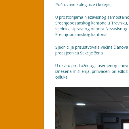
Poštovane koleginice i kolege,
U prostorijama Nezavisnog samostalno
Srednjobosanskog kantona u Travniku, 
sjednica Upravnog odbora Nezavisnog 
Srednjobosanskog kantona.
Sjednici je prisustvovala većina člano
predsjednica Sekcije žena.
U okviru predloženog i usvojenog dnevn
iznesena mišljenja, prihvaćeni prijedlozi
odluke: