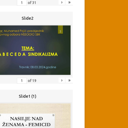
›
»
of
31
Slide2
›
»
of
19
Slide1 (1)