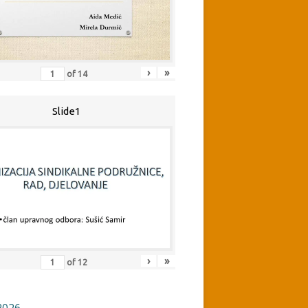
›
»
of
14
Slide1
›
»
of
12