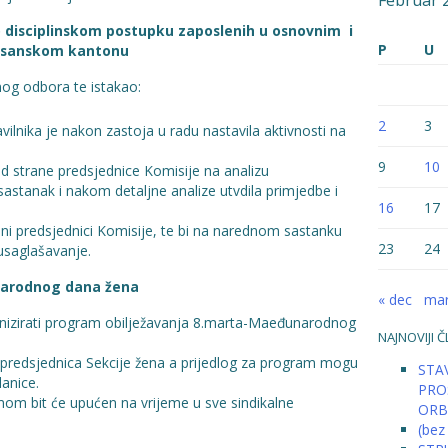
Februar 
 o disciplinskom postupku zaposlenih u osnovnim i
P
U
bosanskom kantonu
nog odbora te istakao:
2
3
ilnika je nakon zastoja u radu nastavila aktivnosti na
9
10
 od strane predsjednice Komisije na analizu
 sastanak i nakom detaljne analize utvdila primjedbe i
16
17
jeni predsjednici Komisije, te bi na narednom sastanku
23
24
 usaglašavanje.
narodnog dana žena
« dec
mar
anizirati program obilježavanja 8.marta-Maeđunarodnog
NAJNOVIJI Č
i predsjednica Sekcije žena a prijedlog za program mogu
STAV
lanice.
PRO
mom bit će upućen na vrijeme u sve sindikalne
ORB
(bez