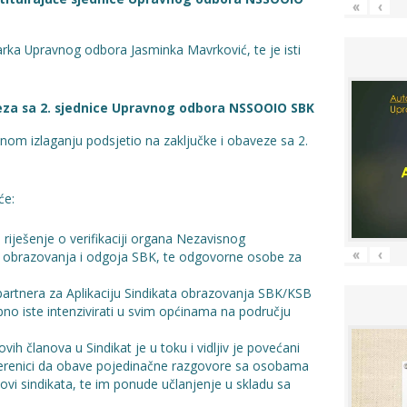
«
‹
arka Upravnog odbora Jasminka Mavrković, te je isti
eza sa 2. sjednice Upravnog odbora NSSOOIO SBK
om izlaganju podsjetio na zaključke i obaveze sa 2.
će:
 riješenje o verifikaciji organa Nezavisnog
«
‹
 obrazovanja i odgoja SBK, te odgovorne osobe za
 partnera za Aplikaciju Sindikata obrazovanja SBK/KSB
bno iste intenzivirati u svim općinama na području
vih članova u Sindikat je u toku i vidljiv je povećani
cjerenici da obave pojedinačne razgovore sa osobama
anovi sindikata, te im ponude učlanjenje u skladu sa