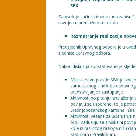
SBK
Zapisnik je sačinila imenovana zapisnič
usvojen u predloženom tekstu.
Razmatranje realizacije obav
Predsjednik Upravnog odbora je u uvodn
sjednice Upravnog odbora.
Nakon diskusija konstatovano je sljede
Ministarstvo pravde SBK je izdalo
samostalnog sindikata osnovnog
predstavljanje i zastupanje.
Aktivnosti po pitanju iznalaženja
odvijaju se usporeno, te je potre
Srednjobosanskog kantona i šire.
Aktivnosti vezane za učlanjenje no
broj. Zadužuju se sindikalni pov
koje iz različitog razloga nisu čl
Statutom i Pravilnikom.