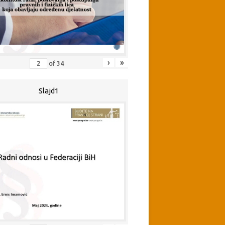
›
»
of
34
Slajd1