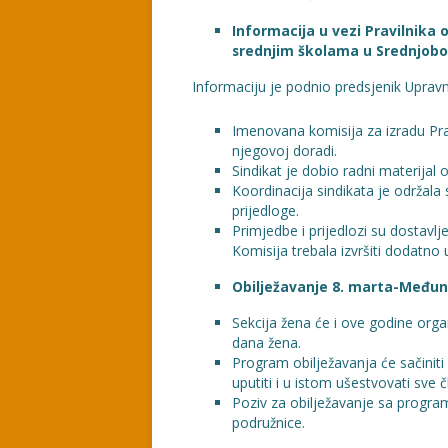
Informacija u vezi Pravilnika
srednjim školama u Srednjo
Informaciju je podnio predsjenik Uprav
Imenovana komisija za izradu Prav
njegovoj doradi.
Sindikat je dobio radni materijal
Koordinacija sindikata je održala
prijedloge.
Primjedbe i prijedlozi su dostavl
Komisija trebala izvršiti dodatno
Obilježavanje 8. marta-Među
Sekcija žena će i ove godine org
dana žena.
Program obilježavanja će sačinit
uputiti i u istom ušestvovati sve č
Poziv za obilježavanje sa progra
podružnice.