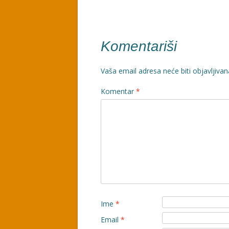
članaka
Komentariši
Vaša email adresa neće biti objavljivan
Komentar
*
Ime
*
Email
*