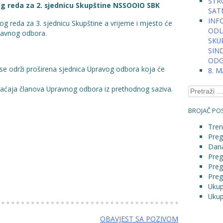
STRU
og reda za 2. sjednicu Skupštine NSSOOIO SBK
SAT
INFO
g reda za 3. sjednicu Skupštine a vrijeme i mjesto će
ODLU
ravnog odbora.
SKU
SIN
ODG
 se održi proširena sjednica Upravog odbora koja će
8. 
raćaja članova Upravnog odbora iz prethodnog saziva.
Pretraga:
BROJAČ POS
Tren
Preg
Dana
Preg
Preg
Preg
Ukup
Ukup
OBAVJEST SA POZIVOM