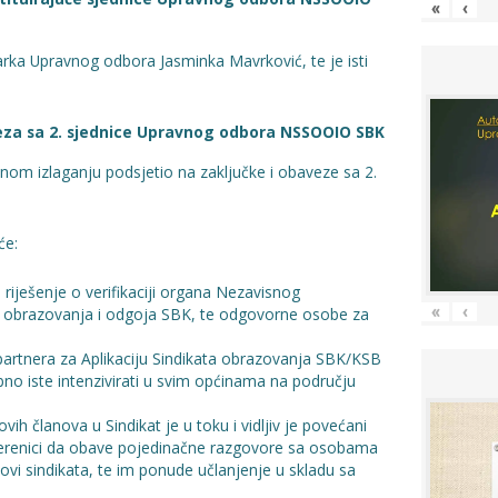
«
‹
arka Upravnog odbora Jasminka Mavrković, te je isti
eza sa 2. sjednice Upravnog odbora NSSOOIO SBK
om izlaganju podsjetio na zaključke i obaveze sa 2.
će:
 riješenje o verifikaciji organa Nezavisnog
«
‹
 obrazovanja i odgoja SBK, te odgovorne osobe za
 partnera za Aplikaciju Sindikata obrazovanja SBK/KSB
bno iste intenzivirati u svim općinama na području
vih članova u Sindikat je u toku i vidljiv je povećani
cjerenici da obave pojedinačne razgovore sa osobama
anovi sindikata, te im ponude učlanjenje u skladu sa