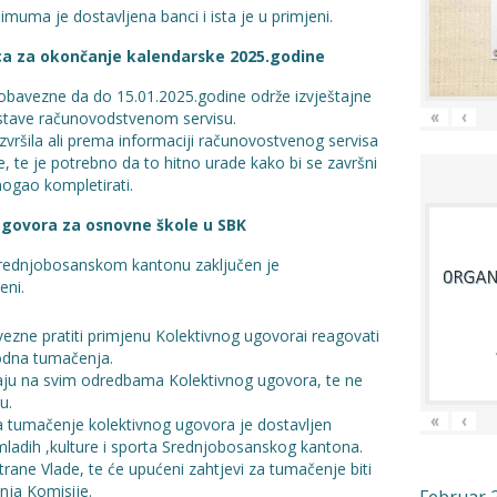
imuma je dostavljena banci i ista je u primjeni.
ca za okončanje kalendarske 2025.godine
e obavezne da do 15.01.2025.godine održe izvještajne
 dostave računovodstvenom servisu.
«
‹
zvršila ali prema informaciji računovostvenog servisa
e, te je potrebno da to hitno urade kako bi se završni
mogao kompletirati.
govora za osnovne škole u SBK
Srednjobosanskom kantonu zaključen je
eni.
vezne pratiti primjenu Kolektivnog ugovorai reagovati
vodna tumačenja.
iraju na svim odredbama Kolektivnog ugovora, te ne
u.
«
‹
a tumačenje kolektivnog ugovora je dostavljen
ladih ,kulture i sporta Srednjobosanskog kantona.
rane Vlade, te će upućeni zahtjevi za tumačenje biti
ja Komisije.