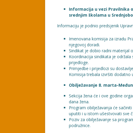
Informacija u vezi Pravilnika
srednjim školama u Srednjo
Informaciju je podnio predsjenik Uprav
Imenovana komisija za izradu Prav
njegovoj doradi.
Sindikat je dobio radni materijal
Koordinacija sindikata je održala
prijedloge.
Primjedbe i prijedlozi su dostavl
Komisija trebala izvršiti dodatno
Obilježavanje 8. marta-Među
Sekcija žena će i ove godine org
dana žena.
Program obilježavanja će sačinit
uputiti i u istom ušestvovati sve č
Poziv za obilježavanje sa progra
podružnice.