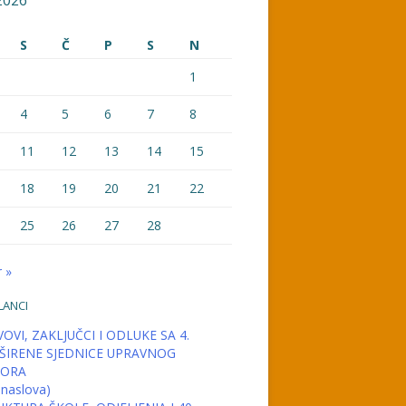
2026
S
Č
P
S
N
1
4
5
6
7
8
11
12
13
14
15
18
19
20
21
22
25
26
27
28
 »
LANCI
OVI, ZAKLJUČCI I ODLUKE SA 4.
ŠIRENE SJEDNICE UPRAVNOG
ORA
 naslova)