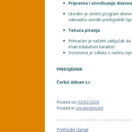
Priprema i utvrđivanje dnevn
Utvrđen je okvirni program dnevno
naknadno utvrditi predsjednik Up
Tekuća pitanja
Prihvaćen je načelni zaključak da
imati edukativni karakter.
Donesena je odluka o načinu isp
PREDSJEDNIK
Čorbić Adnan s.r.
Posted on
02/02/2026
Posted in
Uncategorized
Navigacija
Prethodni članak