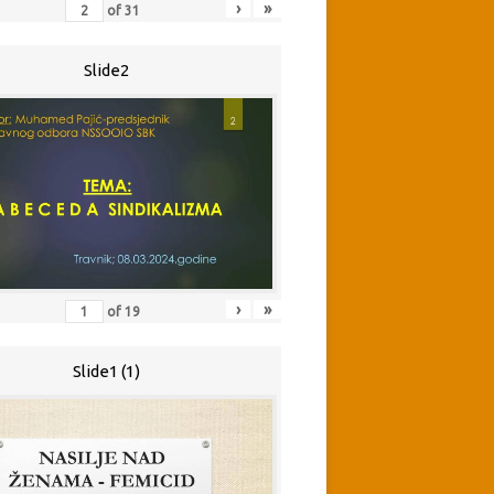
›
»
of
31
Slide2
›
»
of
19
Slide1 (1)