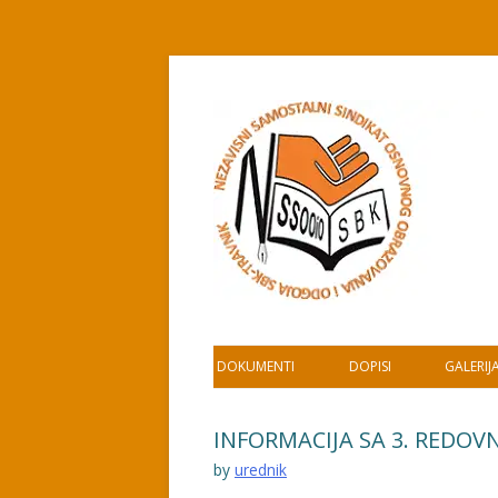
Skip
to
content
DOKUMENTI
DOPISI
GALERIJ
INFORMACIJA SA 3. REDO
by
urednik