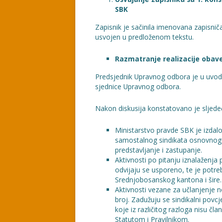
SBK
Zapisnik je sačinila imenovana zapisnič
usvojen u predloženom tekstu.
Razmatranje realizacije obav
Predsjednik Upravnog odbora je u uvodn
sjednice Upravnog odbora.
Nakon diskusija konstatovano je sljede
Ministarstvo pravde SBK je izdalo
samostalnog sindikata osnovnog
predstavljanje i zastupanje.
Aktivnosti po pitanju iznalaženja
odvijaju se usporeno, te je potre
Srednjobosanskog kantona i šire.
Aktivnosti vezane za učlanjenje no
broj. Zadužuju se sindikalni pov
koje iz različitog razloga nisu čl
Statutom i Pravilnikom.