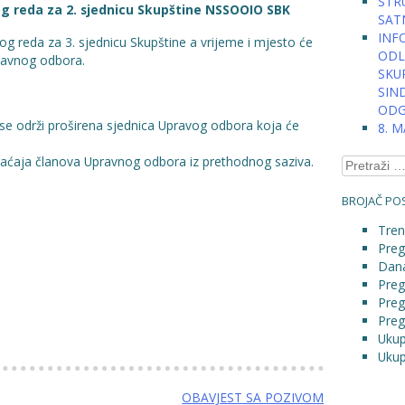
STRU
og reda za 2. sjednicu Skupštine NSSOOIO SBK
SAT
INFO
g reda za 3. sjednicu Skupštine a vrijeme i mjesto će
ODLU
ravnog odbora.
SKU
SIN
ODG
 se održi proširena sjednica Upravog odbora koja će
8. 
raćaja članova Upravnog odbora iz prethodnog saziva.
Pretraga:
BROJAČ POS
Tren
Preg
Dana
Preg
Preg
Preg
Ukup
Ukup
OBAVJEST SA POZIVOM