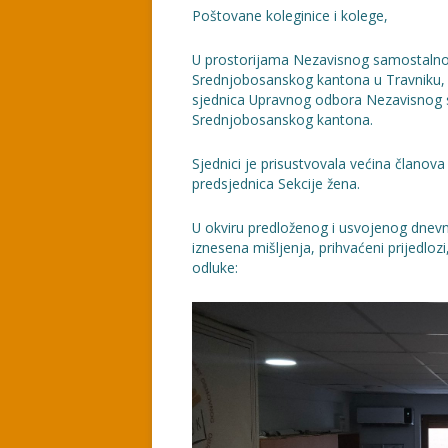
Poštovane koleginice i kolege,
U prostorijama Nezavisnog samostalno
Srednjobosanskog kantona u Travniku, 
sjednica Upravnog odbora Nezavisnog 
Srednjobosanskog kantona.
Sjednici je prisustvovala većina člano
predsjednica Sekcije žena.
U okviru predloženog i usvojenog dnevn
iznesena mišljenja, prihvaćeni prijedlozi
odluke: