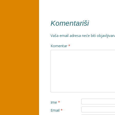
članaka
Komentariši
Vaša email adresa neće biti objavljivan
Komentar
*
Ime
*
Email
*