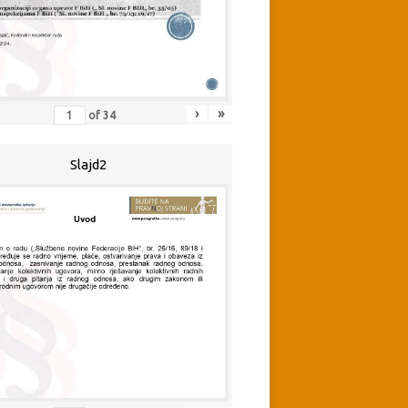
›
»
of
34
Slajd2