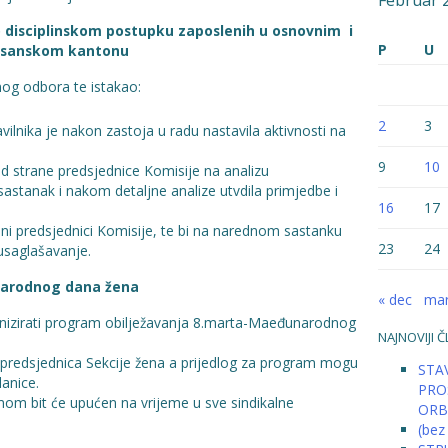
Februar 
 o disciplinskom postupku zaposlenih u osnovnim i
P
U
bosanskom kantonu
nog odbora te istakao:
2
3
ilnika je nakon zastoja u radu nastavila aktivnosti na
9
10
 od strane predsjednice Komisije na analizu
 sastanak i nakom detaljne analize utvdila primjedbe i
16
17
jeni predsjednici Komisije, te bi na narednom sastanku
23
24
 usaglašavanje.
narodnog dana žena
« dec
mar
anizirati program obilježavanja 8.marta-Maeđunarodnog
NAJNOVIJI Č
i predsjednica Sekcije žena a prijedlog za program mogu
STAV
lanice.
PRO
mom bit će upućen na vrijeme u sve sindikalne
ORB
(bez