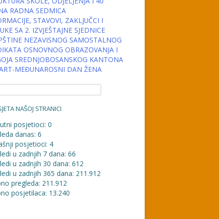
KTURA ŠKOLE, ODJELJENJA I 40
NA RADNA SEDMICA
RMACIJE, STAVOVI, ZAKLJUČCI I
KE SA 2. IZVJEŠTAJNE SJEDNICE
PŠTINE NEZAVISNOG SAMOSTALNOG
DIKATA OSNOVNOG OBRAZOVANJA I
OJA SREDNJOBOSANSKOG KANTONA
MART-MEĐUNAROSNI DAN ŽENA
JETA NAŠOJ STRANICI
utni posjetioci:
0
leda danas:
6
šnji posjetioci:
4
ledi u zadnjih 7 dana:
66
ledi u zadnjih 30 dana:
612
ledi u zadnjih 365 dana:
211.912
no pregleda:
211.912
no posjetilaca:
13.240