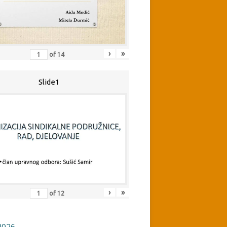
›
»
of
14
Slide1
›
»
of
12