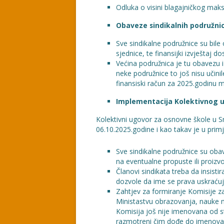
Odluka o visini blagajničkog maks
Obaveze sindikalnih podružni
Sve sindikalne podružnice su bil
sjednice, te finansijki izvještaj
Većina podružnica je tu obavezu i
neke podružnice to još nisu učinil
finansiski račun za 2025.godinu 
Implementacija Kolektivnog u
Kolektivni ugovor za osnovne škole u 
06.10.2025.godine i kao takav je u primj
Sve sindikalne podružnice su oba
na eventualne propuste ili proiz
Članovi sindikata treba da insist
dozvole da ime se prava uskraćuj
Zahtjev za formiranje Komisije z
Ministastvu obrazovanja, nauke m
Komisija još nije imenovana od st
razmotreni čim dođe do imenovan