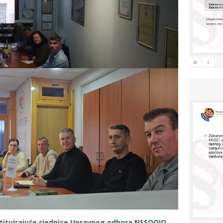
«
‹
stituirajuće sjednice Upravnog odbora NSSOOIO