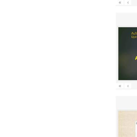
«
‹
«
‹