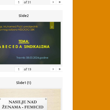
›
»
of
31
Slide2
›
»
of
19
Slide1 (1)