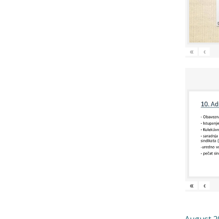
«
‹
«
‹