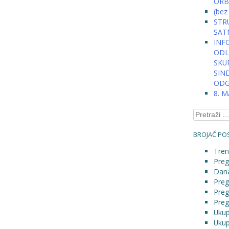
ORB
(bez
STRU
SAT
INFO
ODLU
SKU
SIN
ODG
8. 
Pretraga:
BROJAČ POS
Tren
Preg
Dana
Preg
Preg
Preg
Ukup
Ukup