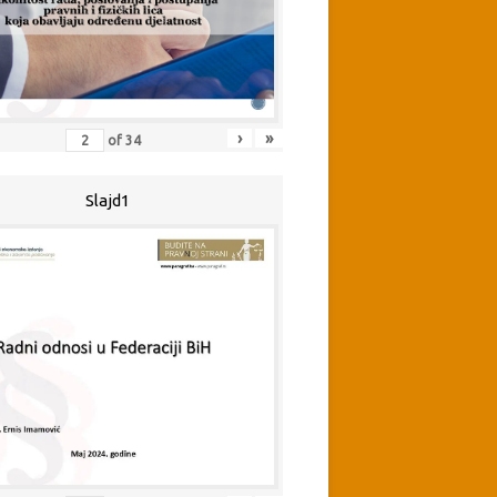
›
»
of
34
Slajd1