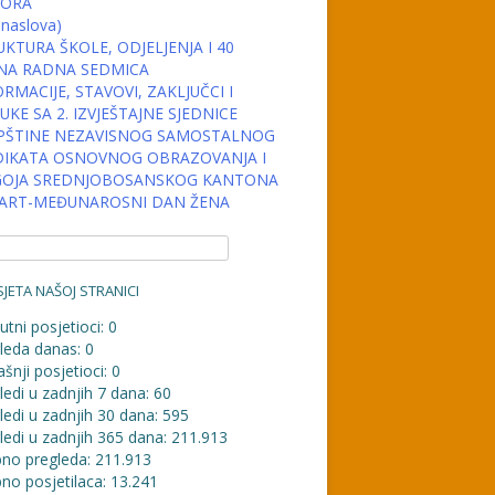
ORA
 naslova)
KTURA ŠKOLE, ODJELJENJA I 40
NA RADNA SEDMICA
RMACIJE, STAVOVI, ZAKLJUČCI I
KE SA 2. IZVJEŠTAJNE SJEDNICE
PŠTINE NEZAVISNOG SAMOSTALNOG
DIKATA OSNOVNOG OBRAZOVANJA I
OJA SREDNJOBOSANSKOG KANTONA
MART-MEĐUNAROSNI DAN ŽENA
JETA NAŠOJ STRANICI
utni posjetioci:
0
leda danas:
0
šnji posjetioci:
0
ledi u zadnjih 7 dana:
60
ledi u zadnjih 30 dana:
595
ledi u zadnjih 365 dana:
211.913
no pregleda:
211.913
no posjetilaca:
13.241