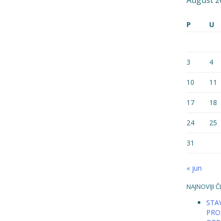
August 2
P
U
3
4
10
11
17
18
24
25
31
« jun
NAJNOVIJI Č
STAV
PRO