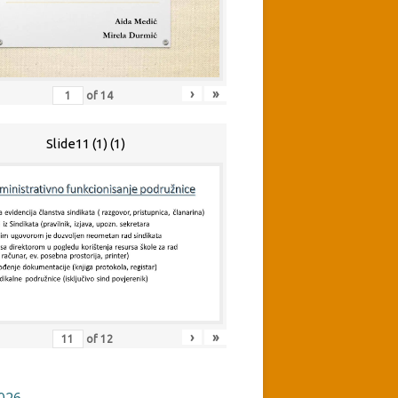
›
»
of
14
Slide11 (1) (1)
›
»
of
12