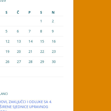
026
S
Č
P
S
N
1
2
5
6
7
8
9
12
13
14
15
16
19
20
21
22
23
26
27
28
29
30
LANCI
OVI, ZAKLJUČCI I ODLUKE SA 4.
ŠIRENE SJEDNICE UPRAVNOG