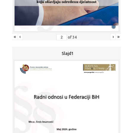
«
‹
›
»
of
34
Slajd1