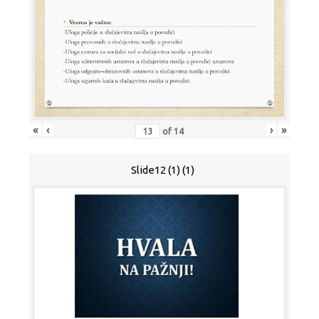
«
‹
›
»
of
14
Slide12 (1) (1)