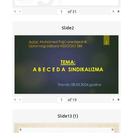
«
‹
›
»
of
31
Slide2
«
‹
›
»
of
19
Slide13 (1)