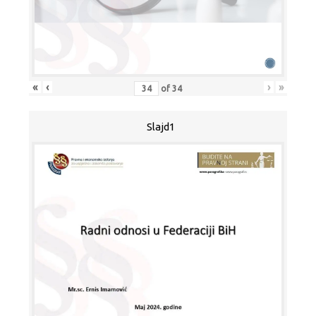
«
‹
›
»
of
34
Slajd1