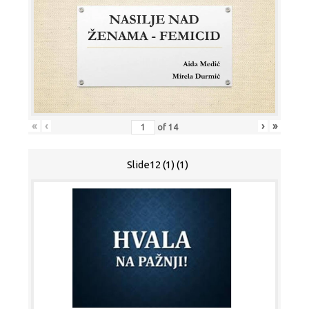
«
‹
›
»
of
14
Slide12 (1) (1)