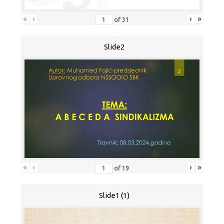
«
‹
›
»
of
31
Slide2
«
‹
›
»
of
19
Slide1 (1)