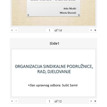
«
‹
›
»
of
14
Slide1
«
‹
›
»
of
12