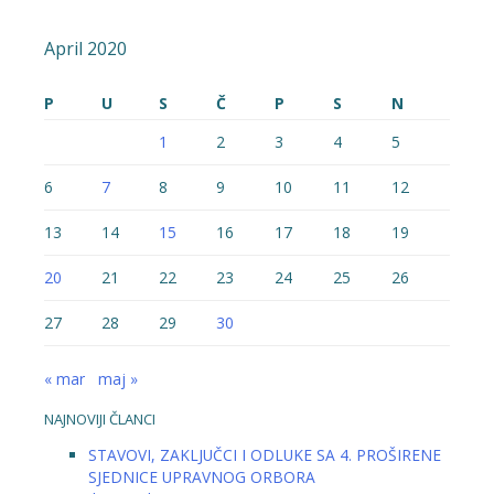
April 2020
P
U
S
Č
P
S
N
1
2
3
4
5
6
7
8
9
10
11
12
13
14
15
16
17
18
19
20
21
22
23
24
25
26
27
28
29
30
« mar
maj »
NAJNOVIJI ČLANCI
STAVOVI, ZAKLJUČCI I ODLUKE SA 4. PROŠIRENE
SJEDNICE UPRAVNOG ORBORA