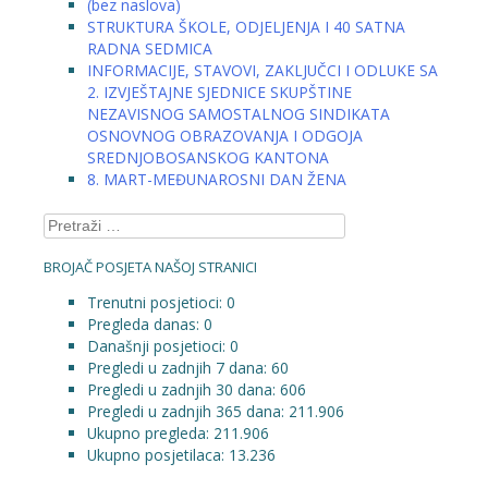
(bez naslova)
STRUKTURA ŠKOLE, ODJELJENJA I 40 SATNA
RADNA SEDMICA
INFORMACIJE, STAVOVI, ZAKLJUČCI I ODLUKE SA
2. IZVJEŠTAJNE SJEDNICE SKUPŠTINE
NEZAVISNOG SAMOSTALNOG SINDIKATA
OSNOVNOG OBRAZOVANJA I ODGOJA
SREDNJOBOSANSKOG KANTONA
8. MART-MEĐUNAROSNI DAN ŽENA
Pretraga:
BROJAČ POSJETA NAŠOJ STRANICI
Trenutni posjetioci:
0
Pregleda danas:
0
Današnji posjetioci:
0
Pregledi u zadnjih 7 dana:
60
Pregledi u zadnjih 30 dana:
606
Pregledi u zadnjih 365 dana:
211.906
Ukupno pregleda:
211.906
Ukupno posjetilaca:
13.236