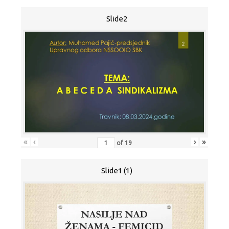
Slide2
«
‹
›
»
of
19
Slide1 (1)