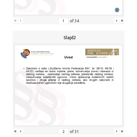
«
‹
›
»
of
34
Slajd2
«
‹
›
»
of
31