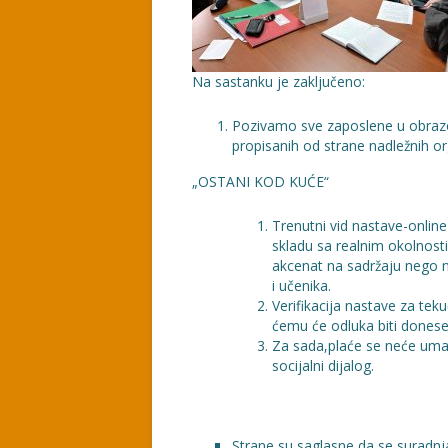
Na sastanku je zaključeno:
Pozivamo sve zaposlene u obrazov
propisanih od strane nadležnih orga
„OSTANI KOD KUĆE“
Trenutni vid nastave-online
skladu sa realnim okolnosti
akcenat na sadržaju nego 
i učenika.
Verifikacija nastave za te
ćemu će odluka biti dones
Za sada,plaće se neće uman
socijalni dijalog.
Strane su saglasne da se suradnja