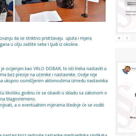
anju da se striktno pridržavaju uputa i mjera
«
‹
na u cilju zaštite sebe i ljudi iz okoline.
 je ocijenjen kao
VRLO DOBAR
, te isti treba nastaviti u
ma bez presije na učenike i nastavnike. Ovdje nije
na ukupno osmišljenim aktivnostima između nastavnika
kuću školsku godinu će se obaviti u skladu sa zakonom o
ena blagovremeno.
jivati, a o eventualnim mjerama štednje će se voditi
 nastavi kroz redovite sastanke predsjednika sindikata