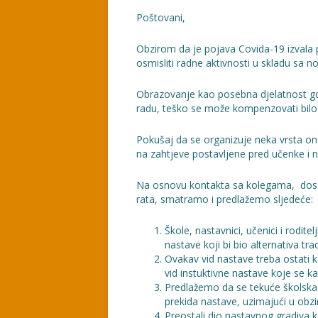
Poštovani,
Obzirom da je pojava Covida-19 izvala 
osmisliti radne aktivnosti u skladu sa 
Obrazovanje kao posebna djelatnost gdje
radu, teško se može kompenzovati bil
Pokušaj da se organizuje neka vrsta on-l
na zahtjeve postavljene pred učenke i n
Na osnovu kontakta sa kolegama, dosad
rata, smatramo i predlažemo sljedeće:
Škole, nastavnici, učenici i rodite
nastave koji bi bio alternativa t
Ovakav vid nastave treba ostati k
vid instuktivne nastave koje se k
Predlažemo da se tekuće školska
prekida nastave, uzimajući u obzi
Preostali dio nastavnog gradiva k