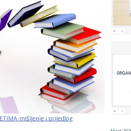
«
‹
«
‹
IMA-mišljenje i prijedlog