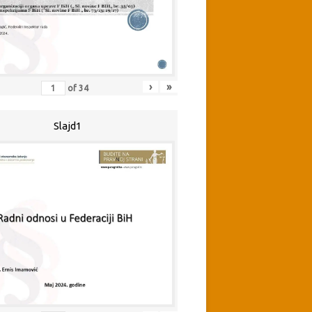
›
»
of
34
Slajd1