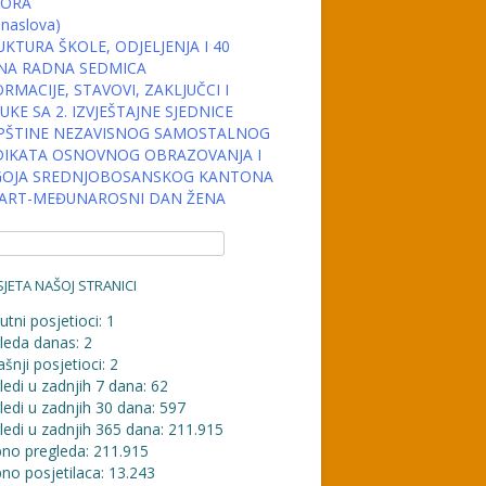
ORA
 naslova)
KTURA ŠKOLE, ODJELJENJA I 40
NA RADNA SEDMICA
RMACIJE, STAVOVI, ZAKLJUČCI I
KE SA 2. IZVJEŠTAJNE SJEDNICE
PŠTINE NEZAVISNOG SAMOSTALNOG
DIKATA OSNOVNOG OBRAZOVANJA I
OJA SREDNJOBOSANSKOG KANTONA
MART-MEĐUNAROSNI DAN ŽENA
JETA NAŠOJ STRANICI
utni posjetioci:
1
leda danas:
2
šnji posjetioci:
2
ledi u zadnjih 7 dana:
62
ledi u zadnjih 30 dana:
597
ledi u zadnjih 365 dana:
211.915
no pregleda:
211.915
no posjetilaca:
13.243