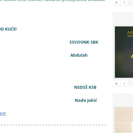
«
‹
D KUĆE!
K SSVOONK SBK
ajić Abdulah
«
‹
B NSDSŠ KSB
tić Nada Jukić
ent