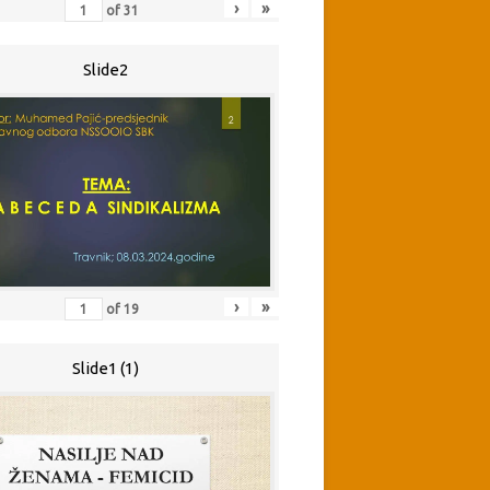
›
»
of
31
Slide2
›
»
of
19
Slide1 (1)