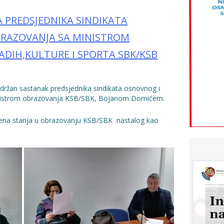
 PREDSJEDNIKA SINDIKATA
BRAZOVANJA SA MINISTROM
ADIH,KULTURE I SPORTA SBK/KSB
držan sastanak predsjednika sindikata osnovnog i
nistrom obrazovanja KSB/SBK, Bojanom Domićem.
ocjena stanja u obrazovanju KSB/SBK nastalog kao