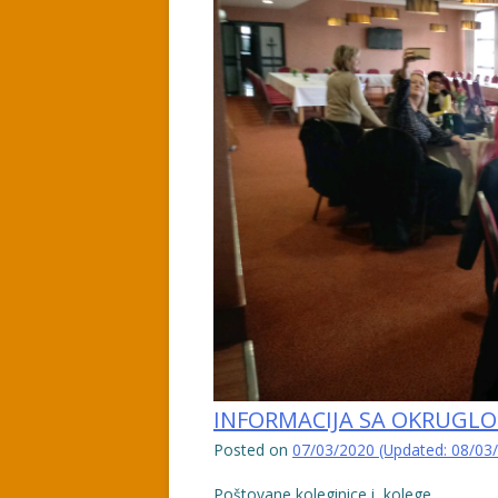
INFORMACIJA SA OKRUGL
Posted on
07/03/2020
(Updated:
08/03
Poštovane koleginice i kolege,