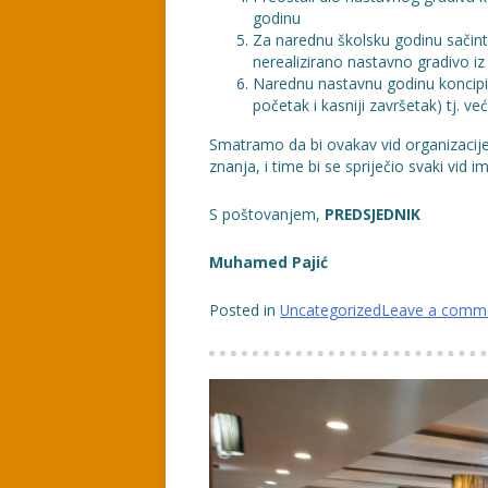
godinu
Za narednu školsku godinu sačinti
nerealizirano nastavno gradivo i
Narednu nastavnu godinu koncipir
početak i kasniji završetak) tj. ve
Smatramo da bi ovakav vid organizacije 
znanja, i time bi se spriječio svaki vid
S poštovanjem,
PREDSJEDNIK
Muhamed Pajić
Posted in
Uncategorized
Leave a comm