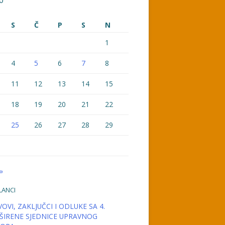
0
S
Č
P
S
N
1
4
5
6
7
8
11
12
13
14
15
18
19
20
21
22
25
26
27
28
29
»
LANCI
OVI, ZAKLJUČCI I ODLUKE SA 4.
ŠIRENE SJEDNICE UPRAVNOG