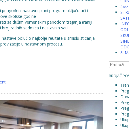
ORB
(bez
 prlagođeni nastavni plani program uključujući i
STRU
z ove školske godine
SAT
ati sa dužim vemenskim periodom trajanja (raniji
INFO
ći broj radnih sedmica i nastavnih sati
ODLU
SKU
nastave polučio najbolje reultate u smislu sticanja
SIN
 improvizacije u nastavnom procesu.
ODG
8. 
Pretraga:
BROJAČ POS
ent
Tren
Preg
Dana
Preg
Preg
Preg
Ukup
Ukup