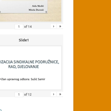
›
»
of
14
Slide1
›
»
of
12