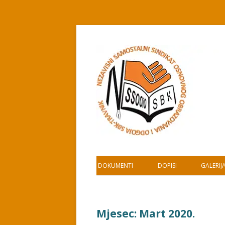
Skip
to
content
DOKUMENTI
DOPISI
GALERIJ
Mjesec:
Mart 2020.