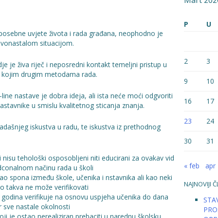
Mart 202
P
U
posebne uvjete života i rada građana, neophodno je
novonastalom situacijom.
2
3
 je živa riječ i neposredni kontakt temeljni pristup u
o kojim drugim metodama rada.
9
10
ine nastave je dobra ideja, ali ista neće moći odgvoriti
16
17
astavnike u smislu kvalitetnog sticanja znanja.
23
24
ašnjeg iskustva u radu, te iskustva iz prethodnog
30
31
lji nisu tehološki osposobljeni niti educirani za ovakav vid
« feb
apr 
radconalnom načinu rada u školi
ao spona između škole, učenika i nstavnika ali kao neki
NAJNOVIJI Č
ao takva ne može verifikovati
 godina verifikuje na osnovu uspjeha učenika do dana
STAV
r sve nastale okolnosti
PRO
oji je ostao nerealiziran prebaciti u narednu školsku