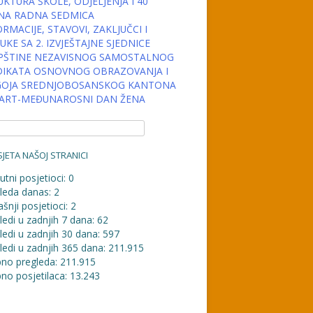
KTURA ŠKOLE, ODJELJENJA I 40
NA RADNA SEDMICA
RMACIJE, STAVOVI, ZAKLJUČCI I
KE SA 2. IZVJEŠTAJNE SJEDNICE
PŠTINE NEZAVISNOG SAMOSTALNOG
DIKATA OSNOVNOG OBRAZOVANJA I
OJA SREDNJOBOSANSKOG KANTONA
MART-MEĐUNAROSNI DAN ŽENA
JETA NAŠOJ STRANICI
utni posjetioci:
0
leda danas:
2
šnji posjetioci:
2
ledi u zadnjih 7 dana:
62
ledi u zadnjih 30 dana:
597
ledi u zadnjih 365 dana:
211.915
no pregleda:
211.915
no posjetilaca:
13.243