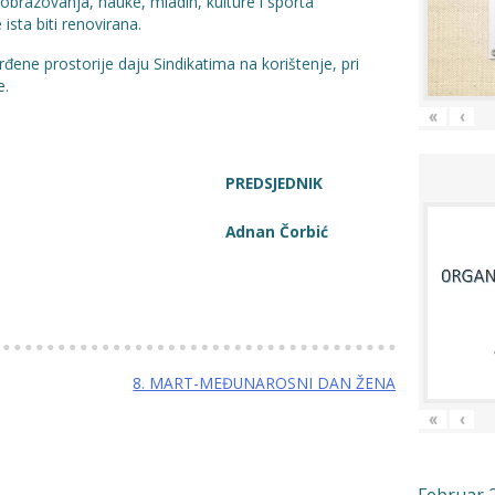
 obrazovanja, nauke, mladih, kulture i sporta
sta biti renovirana.
đene prostorije daju Sindikatima na korištenje, pri
e.
«
‹
PREDSJEDNIK
 Čorbić
8. MART-MEĐUNAROSNI DAN ŽENA
«
‹