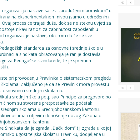
«
‹
da organizacija nastave sa tzv. „produženim boravkom“ u
zirana na eksperimentalnom nivou (samo u određenim
 Ovaj proces će trajati duže, dok se ne steknu uvjeti za
ostoje nikavi razlozi za zabrinutost zaposlenih u
d organizacije nastave, obzirom da će se sve
a.
h Pedagoških standarda za osnovne i srednje škole u
dinacija sindikata obrazovanja je ranije dostavila
dloge za Pedagoške standarede, te je spremna
stih.
puste pri provođenju Pravilnika o sistematskom pregledu
 školama. Zaključeno je da se Previlnik mora provestu
«
‹
 u osnovnim i srednjim školama.
dikata srednjih škola potpisao Principe za pregovore po
im činom su stvorene pretpostavke za početak
u srednjim školama u Srednjobosanskom kantonu.
o aktivnostima i ciljevim donošenje novog Zakona o
ednjobosanskom kantonu.
ke Sindikata da je zgrada „Đački dom“ tj. zgrada u kojoj
nomsko-ugostiteljska škola“ u Travniku, dodjeljena u