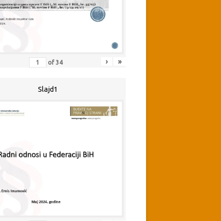
›
»
of
34
Slajd1