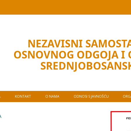
NEZAVISNI SAMOSTA
OSNOVNOG ODGOJA I
SREDNJOBOSANS
A
KONTAKT
O NAMA
ODNOSI S JAVNOŠĆU
ORGA
A