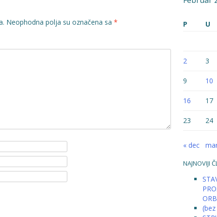
Februar 
a.
Neophodna polja su označena sa
*
P
U
2
3
9
10
16
17
23
24
« dec
mar
NAJNOVIJI Č
STAV
PRO
ORB
(bez