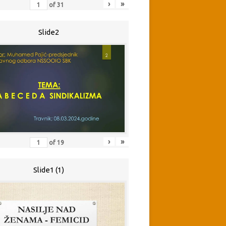
›
»
of
31
Slide2
›
»
of
19
Slide1 (1)