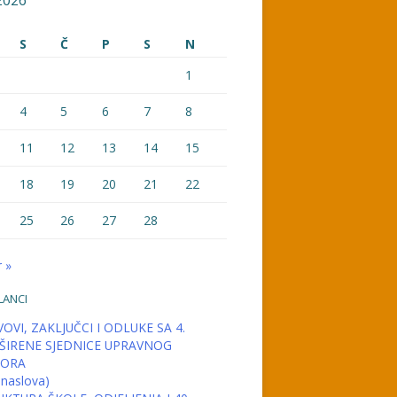
2026
S
Č
P
S
N
1
4
5
6
7
8
11
12
13
14
15
18
19
20
21
22
25
26
27
28
 »
LANCI
OVI, ZAKLJUČCI I ODLUKE SA 4.
ŠIRENE SJEDNICE UPRAVNOG
ORA
 naslova)