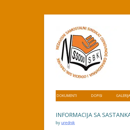
Skip
to
content
DOKUMENTI
DOPISI
GALERIJ
INFORMACIJA SA SASTANK
by
urednik