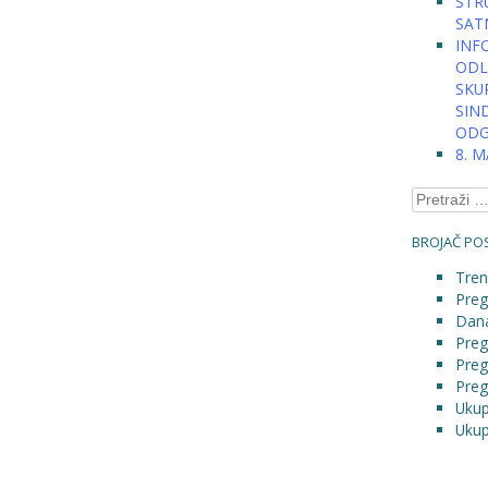
STRU
SAT
INFO
ODLU
SKU
SIN
ODG
8. 
Pretraga:
BROJAČ POS
Tren
Preg
Dana
Preg
Preg
Preg
Ukup
Ukup