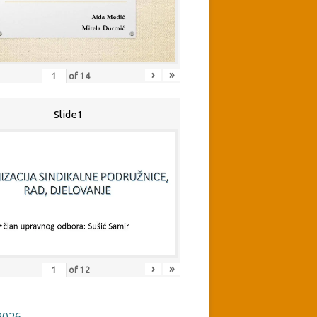
›
»
of
14
Slide1
›
»
of
12