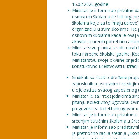
16.02.2026.godine.
Ministar je informisao prisutne 
osnovnim školama će biti organi
školama koje za to imaju uslove).
organizaciju u svim školama. Ne p
osnovnim školama kada je ovaj vi
aktivnosti urediti potrebnim aktim
Ministarstvo planira izradu novi
toku naredne školske godine. Koor
Ministarstvu svoje okvirne prije
konstuktivno učestvovati u izradi i
Sindikati su istakli određene pro
zaposlenih u osnovnim i srednjim
u cijelosti za svakog zaposlenog
Ministar je sa Predsjednicima sin
pitanju Kolektivnog ugovora. Ov
pregovora za Kolektivni ugovor 
Ministar je informisao prisutne 
srednjim stručnim školama u Sr
Ministar je informisao predstavni
je prethodno radila srednja „Eko