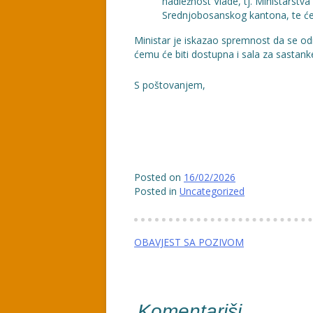
nadležnost Vlade, tj. Ministarstva
Srednjobosanskog kantona, te će i
Ministar je iskazao spremnost da se odr
ćemu će biti dostupna i sala za sastank
S poštovanjem,
Adnan
Posted on
16/02/2026
Posted in
Uncategorized
Navigacija
OBAVJEST SA POZIVOM
članaka
Komentariši