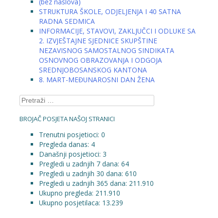
(bez naslova)
STRUKTURA ŠKOLE, ODJELJENJA I 40 SATNA
RADNA SEDMICA
INFORMACIJE, STAVOVI, ZAKLJUČCI I ODLUKE SA
2. IZVJEŠTAJNE SJEDNICE SKUPŠTINE
NEZAVISNOG SAMOSTALNOG SINDIKATA
OSNOVNOG OBRAZOVANJA I ODGOJA
SREDNJOBOSANSKOG KANTONA
8. MART-MEĐUNAROSNI DAN ŽENA
Pretraga:
BROJAČ POSJETA NAŠOJ STRANICI
Trenutni posjetioci:
0
Pregleda danas:
4
Današnji posjetioci:
3
Pregledi u zadnjih 7 dana:
64
Pregledi u zadnjih 30 dana:
610
Pregledi u zadnjih 365 dana:
211.910
Ukupno pregleda:
211.910
Ukupno posjetilaca:
13.239