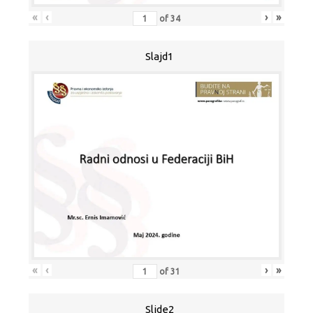
«
‹
›
»
of
34
Slajd1
«
‹
›
»
of
31
Slide2