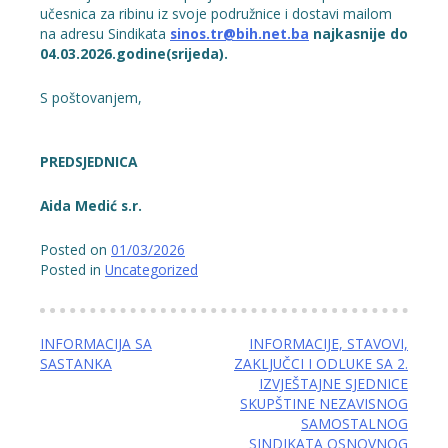
učesnica za ribinu iz svoje podružnice i dostavi mailom
na adresu Sindikata
sinos.tr@bih.net.ba
najkasnije do
04.03.2026.godine(srijeda).
S poštovanjem,
PREDSJEDNICA
Aida Medić s.r.
Posted on
01/03/2026
Posted in
Uncategorized
Navigacija
INFORMACIJA SA
INFORMACIJE, STAVOVI,
SASTANKA
ZAKLJUČCI I ODLUKE SA 2.
članaka
IZVJEŠTAJNE SJEDNICE
SKUPŠTINE NEZAVISNOG
SAMOSTALNOG
SINDIKATA OSNOVNOG