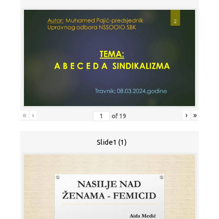
«
‹
›
»
of
19
Slide1 (1)