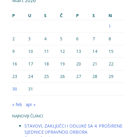
Mart 2026
P
U
S
Č
P
S
N
1
2
3
4
5
6
7
8
9
10
11
12
13
14
15
16
17
18
19
20
21
22
23
24
25
26
27
28
29
30
31
« feb
apr »
NAJNOVIJI ČLANCI
STAVOVI, ZAKLJUČCI I ODLUKE SA 4. PROŠIRENE
SJEDNICE UPRAVNOG ORBORA