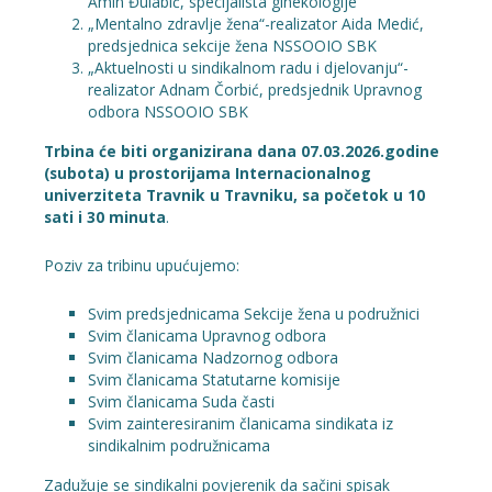
Amin Đulabić, specijalista ginekologije
„Mentalno zdravlje žena“-realizator Aida Medić,
predsjednica sekcije žena NSSOOIO SBK
„Aktuelnosti u sindikalnom radu i djelovanju“-
realizator Adnam Čorbić, predsjednik Upravnog
odbora NSSOOIO SBK
Trbina će biti organizirana dana 07.03.2026.godine
(subota) u prostorijama Internacionalnog
univerziteta Travnik u Travniku, sa početok u 10
sati i 30 minuta
.
Poziv za tribinu upućujemo:
Svim predsjednicama Sekcije žena u podružnici
Svim članicama Upravnog odbora
Svim članicama Nadzornog odbora
Svim članicama Statutarne komisije
Svim članicama Suda časti
Svim zainteresiranim članicama sindikata iz
sindikalnim podružnicama
Zadužuje se sindikalni povjerenik da sačini spisak