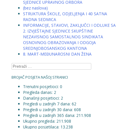
SJEDNICE UPRAVNOG ORBORA
(bez naslova)
STRUKTURA ŠKOLE, ODJELJENJA I 40 SATNA
RADNA SEDMICA
INFORMACIJE, STAVOVI, ZAKLJUČCI I ODLUKE SA
2. IZVJEŠTAJNE SJEDNICE SKUPŠTINE
NEZAVISNOG SAMOSTALNOG SINDIKATA
OSNOVNOG OBRAZOVANJA I ODGOJA
SREDNJOBOSANSKOG KANTONA
8. MART-MEĐUNAROSNI DAN ŽENA
Pretraga:
BROJAČ POSJETA NAŠOJ STRANICI
Trenutni posjetioci:
0
Pregleda danas:
2
Današnji posjetioci:
2
Pregledi u zadnjih 7 dana:
62
Pregledi u zadnjih 30 dana:
608
Pregledi u zadnjih 365 dana:
211.908
Ukupno pregleda:
211.908
Ukupno posjetilaca:
13.238