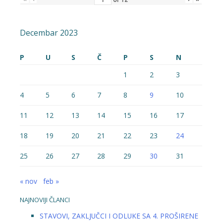
Decembar 2023
P
U
S
Č
P
S
N
1
2
3
4
5
6
7
8
9
10
11
12
13
14
15
16
17
18
19
20
21
22
23
24
25
26
27
28
29
30
31
« nov
feb »
NAJNOVIJI ČLANCI
STAVOVI, ZAKLJUČCI I ODLUKE SA 4. PROŠIRENE