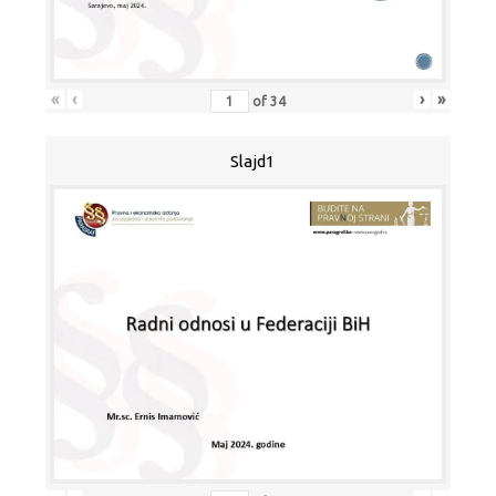
«
‹
›
»
of
34
Slajd1