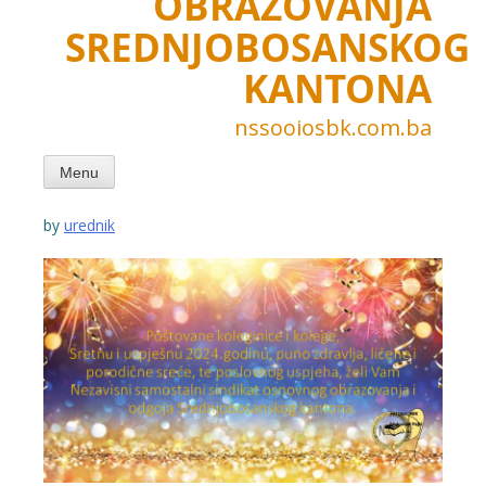
OBRAZOVANJA
SREDNJOBOSANSKOG
KANTONA
nssooiosbk.com.ba
Menu
by
urednik