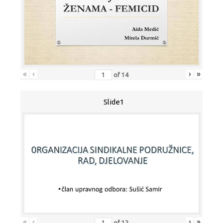
«
‹
›
»
of
14
Slide1
«
‹
›
»
of
12