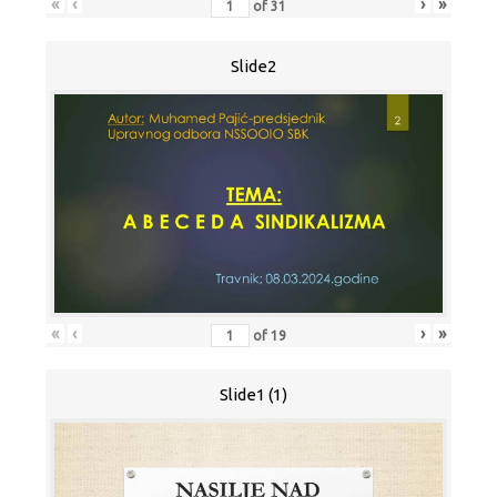
«
‹
›
»
of
31
Slide2
«
‹
›
»
of
19
Slide1 (1)