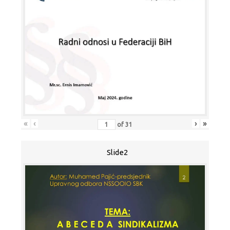
«
‹
›
»
of
31
Slide2