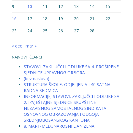
9
10
11
12
13
14
15
16
17
18
19
20
21
22
23
24
25
26
27
28
« dec
mar »
NAJNOVIJI ČLANCI
STAVOVI, ZAKLJUČCI I ODLUKE SA 4. PROŠIRENE
SJEDNICE UPRAVNOG ORBORA
(bez naslova)
STRUKTURA ŠKOLE, ODJELJENJA I 40 SATNA
RADNA SEDMICA
INFORMACIJE, STAVOVI, ZAKLJUČCI I ODLUKE SA
2. IZVJEŠTAJNE SJEDNICE SKUPŠTINE
NEZAVISNOG SAMOSTALNOG SINDIKATA
OSNOVNOG OBRAZOVANJA I ODGOJA
SREDNJOBOSANSKOG KANTONA
8. MART-MEĐUNAROSNI DAN ŽENA