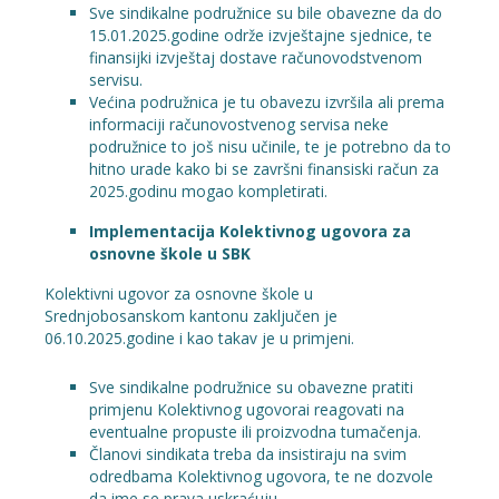
Sve sindikalne podružnice su bile obavezne da do
15.01.2025.godine održe izvještajne sjednice, te
finansijki izvještaj dostave računovodstvenom
servisu.
Većina podružnica je tu obavezu izvršila ali prema
informaciji računovostvenog servisa neke
podružnice to još nisu učinile, te je potrebno da to
hitno urade kako bi se završni finansiski račun za
2025.godinu mogao kompletirati.
Implementacija Kolektivnog ugovora za
osnovne škole u SBK
Kolektivni ugovor za osnovne škole u
Srednjobosanskom kantonu zaključen je
06.10.2025.godine i kao takav je u primjeni.
Sve sindikalne podružnice su obavezne pratiti
primjenu Kolektivnog ugovorai reagovati na
eventualne propuste ili proizvodna tumačenja.
Članovi sindikata treba da insistiraju na svim
odredbama Kolektivnog ugovora, te ne dozvole
da ime se prava uskraćuju.