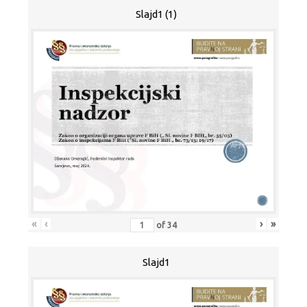
Slajd1 (1)
«
‹
›
»
of
34
Slajd1