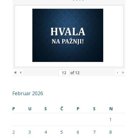
«
‹
›
»
of
12
Februar 2026
P
U
S
Č
P
S
N
1
2
3
4
5
6
7
8