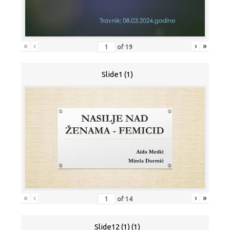
«
‹
›
»
of
19
Slide1 (1)
«
‹
›
»
of
14
Slide12 (1) (1)