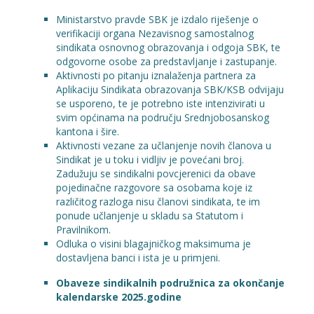
Ministarstvo pravde SBK je izdalo riješenje o
verifikaciji organa Nezavisnog samostalnog
sindikata osnovnog obrazovanja i odgoja SBK, te
odgovorne osobe za predstavljanje i zastupanje.
Aktivnosti po pitanju iznalaženja partnera za
Aplikaciju Sindikata obrazovanja SBK/KSB odvijaju
se usporeno, te je potrebno iste intenzivirati u
svim općinama na području Srednjobosanskog
kantona i šire.
Aktivnosti vezane za učlanjenje novih članova u
Sindikat je u toku i vidljiv je povećani broj.
Zadužuju se sindikalni povcjerenici da obave
pojedinačne razgovore sa osobama koje iz
različitog razloga nisu članovi sindikata, te im
ponude učlanjenje u skladu sa Statutom i
Pravilnikom.
Odluka o visini blagajničkog maksimuma je
dostavljena banci i ista je u primjeni.
Obaveze sindikalnih podružnica za okončanje
kalendarske 2025.godine