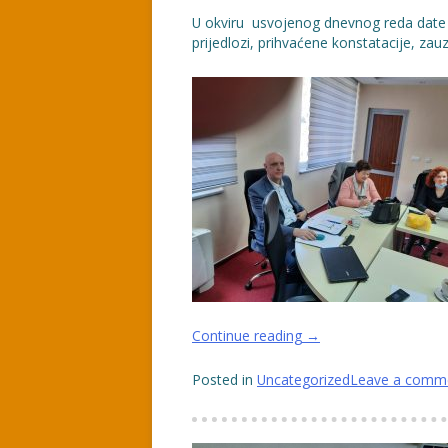
U okviru usvojenog dnevnog reda date s
prijedlozi, prihvaćene konstatacije, zauz
“INFORMACIJE,
Continue reading
→
MIŠLJENJA,
PRIMJEDBE,
Posted in
Uncategorized
Leave a comm
PRIJEDLOZI,
KONSTATACIJE,
STAVOVI,