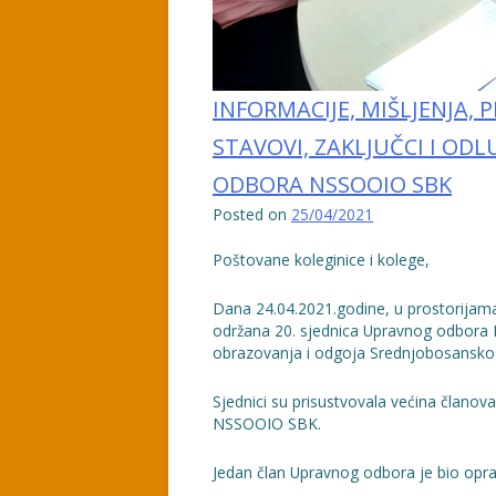
INFORMACIJE, MIŠLJENJA, P
STAVOVI, ZAKLJUČCI I ODL
ODBORA NSSOOIO SBK
Posted on
25/04/2021
Poštovane koleginice i kolege,
Dana 24.04.2021.godine, u prostorijama
održana 20. sjednica Upravnog odbora
obrazovanja i odgoja Srednjobosansko
Sjednici su prisustvovala većina člano
NSSOOIO SBK.
Jedan član Upravnog odbora je bio opr