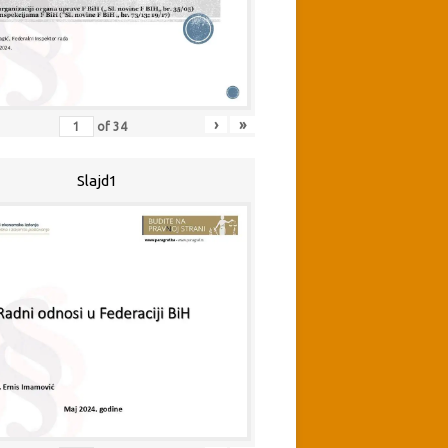
›
»
of
34
Slajd1