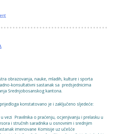
ent
A
tra obrazovanja, nauke, mladih, kulture i sporta
adno-konsultativni sastanak sa predsjednicima
vanja Srednjobosanskog kantona.
rijedloga konstatovano je i zaključeno sljedeće:
vezi Pravilnika o praćenju, ocjenjivanju i prelasku u
fesora i stručnih saradnika u osnovnim i srednjim
 sastanak imenovane Komisije uz učešće