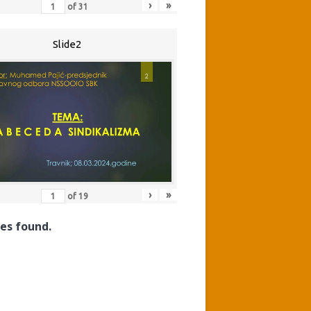
›
»
of
31
Slide2
›
»
of
19
es found.