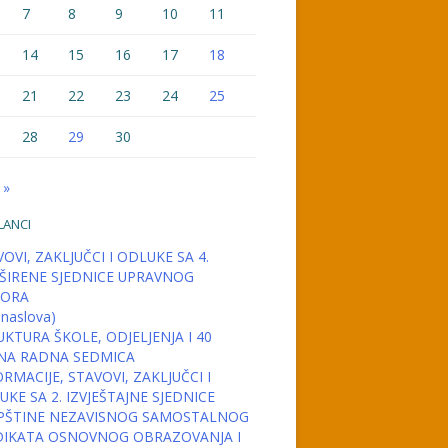
7
8
9
10
11
14
15
16
17
18
21
22
23
24
25
28
29
30
 »
LANCI
OVI, ZAKLJUČCI I ODLUKE SA 4.
ŠIRENE SJEDNICE UPRAVNOG
ORA
 naslova)
KTURA ŠKOLE, ODJELJENJA I 40
NA RADNA SEDMICA
RMACIJE, STAVOVI, ZAKLJUČCI I
KE SA 2. IZVJEŠTAJNE SJEDNICE
PŠTINE NEZAVISNOG SAMOSTALNOG
DIKATA OSNOVNOG OBRAZOVANJA I