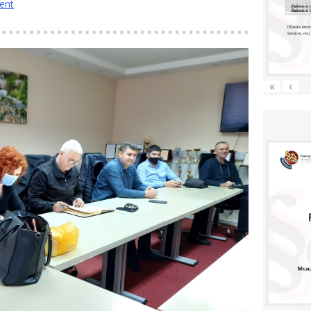
ent
«
‹