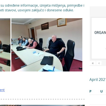
u određene informacije, iznijeta mišljenja, primjedbe i
eti stavovi, usvojeni zaključci i donesene odluke.
«
‹
April 202
ent
P
U