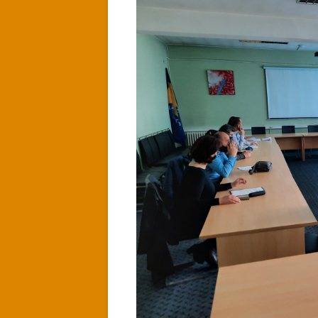
ZAKLJUČCI
I
ODLUKE
SA
20.
SJEDNICE
UPRAVNOG
ODBORA
NSSOOIO
SBK”