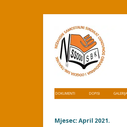
Skip
to
content
DOKUMENTI
DOPISI
GALERIJ
Mjesec:
April 2021.