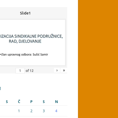
Slide1
›
»
of
12
1
S
Č
P
S
N
1
2
3
4