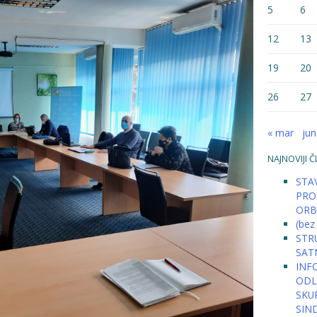
5
6
12
13
19
20
26
27
« mar
jun
NAJNOVIJI Č
STAV
PRO
ORB
(bez
STRU
SAT
INFO
ODLU
SKU
SIN