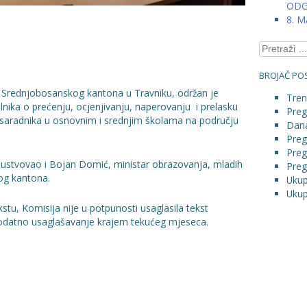
ODG
8. 
Pretraga:
BROJAČ POS
e Srednjobosanskog kantona u Travniku, održan je
Tren
ilnika o prećenju, ocjenjivanju, naperovanju i prelasku
Preg
nih saradnika u osnovnim i srednjim školama na području
Dana
Preg
Preg
isustvovao i Bojan Domić, ministar obrazovanja, mladih
Preg
og kantona.
Ukup
Ukup
tu, Komisija nije u potpunosti usaglasila tekst
 dodatno usaglašavanje krajem tekućeg mjeseca.