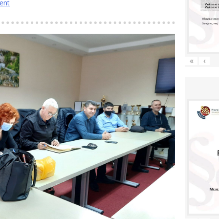
ent
«
‹