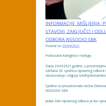
INFORMACIJE, MIŠLJENJA, P
STAVOVI, ZAKLJUČCI I ODL
ODBORA NSSOOIO SBK
Posted on
25/04/2021
Poštovane koleginice i kolege,
Dana 24.04.2021.godine, u prostorijama
održana 20. sjednica Upravnog odbora
obrazovanja i odgoja Srednjobosansko
Sjednici su prisustvovala većina člano
NSSOOIO SBK.
Jedan član Upravnog odbora je bio opr