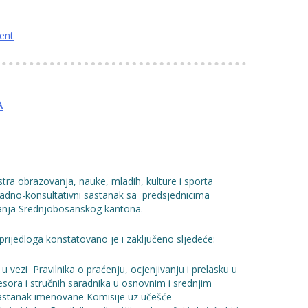
ent
A
tra obrazovanja, nauke, mladih, kulture i sporta
adno-konsultativni sastanak sa predsjednicima
vanja Srednjobosanskog kantona.
rijedloga konstatovano je i zaključeno sljedeće:
vezi Pravilnika o praćenju, ocjenjivanju i prelasku u
fesora i stručnih saradnika u osnovnim i srednjim
 sastanak imenovane Komisije uz učešće