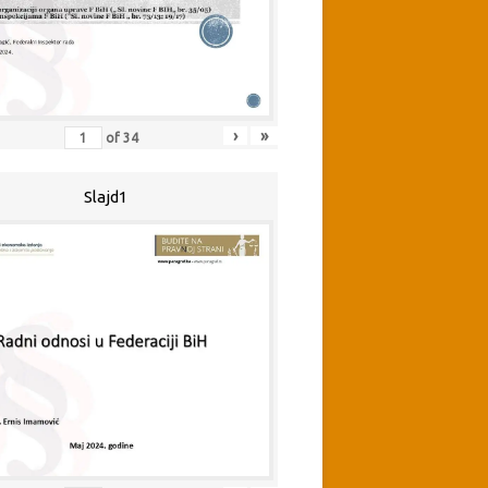
›
»
of
34
Slajd1