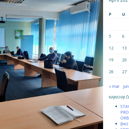
April 202
P
U
5
6
12
13
19
20
26
27
« mar
jun
NAJNOVIJI Č
STAV
PRO
ORB
(bez