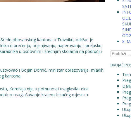
STRU
SAT
INFO
ODLU
SKU
SIN
ODG
e Srednjobosanskog kantona u Travniku, održan je
8. 
ilnika o prećenju, ocjenjivanju, naperovanju i prelasku
nih saradnika u osnovnim i srednjim školama na području
Pretraga:
BROJAČ POS
isustvovao i Bojan Domić, ministar obrazovanja, mladih
Tren
og kantona.
Preg
Dana
tu, Komisija nije u potpunosti usaglasila tekst
Preg
 dodatno usaglašavanje krajem tekućeg mjeseca.
Preg
Preg
Ukup
Ukup