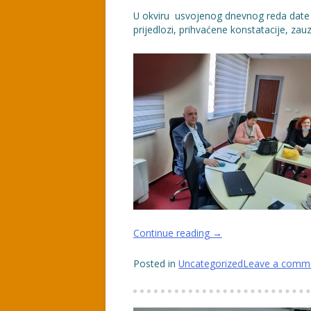
U okviru usvojenog dnevnog reda date s
prijedlozi, prihvaćene konstatacije, zauz
“INFORMACIJE,
Continue reading
→
MIŠLJENJA,
PRIMJEDBE,
Posted in
Uncategorized
Leave a comm
PRIJEDLOZI,
KONSTATACIJE,
STAVOVI,