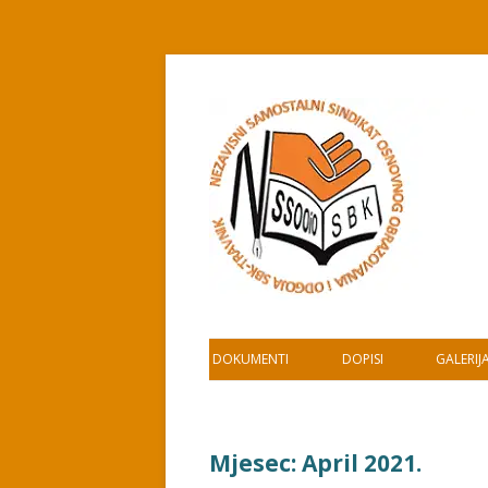
Skip
to
content
DOKUMENTI
DOPISI
GALERIJ
Mjesec:
April 2021.