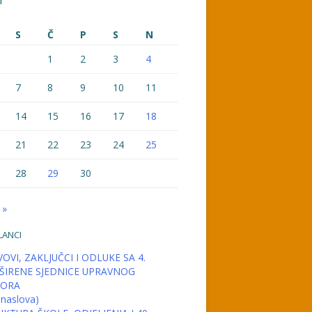
1
S
Č
P
S
N
1
2
3
4
7
8
9
10
11
14
15
16
17
18
21
22
23
24
25
28
29
30
 »
LANCI
OVI, ZAKLJUČCI I ODLUKE SA 4.
ŠIRENE SJEDNICE UPRAVNOG
ORA
 naslova)