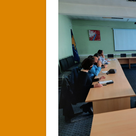
ZAKLJUČCI
I
ODLUKE
SA
20.
SJEDNICE
UPRAVNOG
ODBORA
NSSOOIO
SBK”