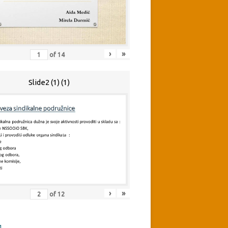
›
»
of
14
Slide2 (1) (1)
›
»
of
12