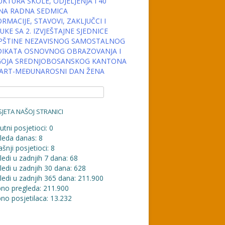
KTURA ŠKOLE, ODJELJENJA I 40
NA RADNA SEDMICA
RMACIJE, STAVOVI, ZAKLJUČCI I
KE SA 2. IZVJEŠTAJNE SJEDNICE
PŠTINE NEZAVISNOG SAMOSTALNOG
DIKATA OSNOVNOG OBRAZOVANJA I
OJA SREDNJOBOSANSKOG KANTONA
MART-MEĐUNAROSNI DAN ŽENA
JETA NAŠOJ STRANICI
utni posjetioci:
0
leda danas:
8
šnji posjetioci:
8
ledi u zadnjih 7 dana:
68
ledi u zadnjih 30 dana:
628
ledi u zadnjih 365 dana:
211.900
no pregleda:
211.900
no posjetilaca:
13.232