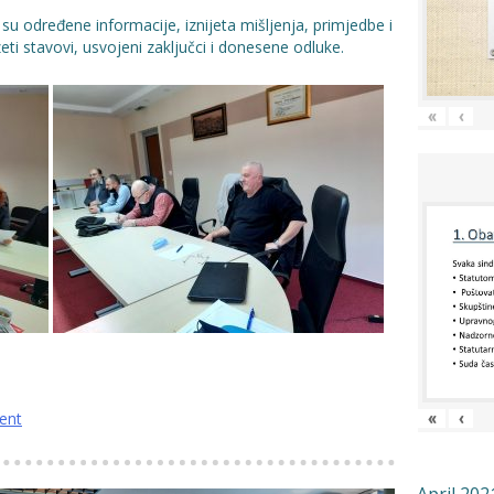
u određene informacije, iznijeta mišljenja, primjedbe i
eti stavovi, usvojeni zaključci i donesene odluke.
«
‹
ent
«
‹