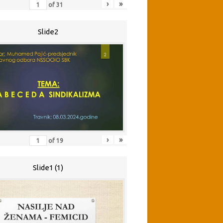
›
»
of
31
Slide2
›
»
of
19
Slide1 (1)