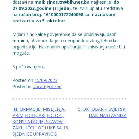
dostavi na
mail:
sinos.tr@bih.net.ba
najkasnije
do
27.09.2023.godine (srijeda
), te izvrši uplatu sredstava
na
račun broj:
1610000172240098 sa naznakom
kotizacija za 5. oktobar.
Molim sindikalne povjerenike da se pridržavaju datih
termina, obzirom da je to neophodno zbog tehničke
organizacije. Naknadnih upisivanja ili ispisivanja neće biti
moguće.
S poštovanjem,
Posted on
15/09/2023
Posted in
Uncategorized
Navigacija
INFORMACIJE, MIŠLJENJA,
5. OKTOBAR – SVJETSKI
PRIMJEDBE, PRIJEDLOZI,
DAN NASTAVNIKA
članaka
KONSTATACIJE, STAVOVI,
ZAKLJUČCI I ODLUKE SA 13.
SJEDNICE UPRAVNOG