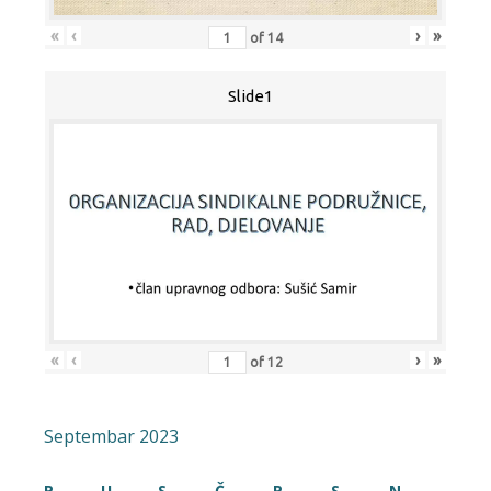
«
‹
›
»
of
14
Slide1
«
‹
›
»
of
12
Septembar 2023
P
U
S
Č
P
S
N