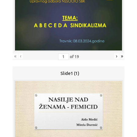
«
‹
›
»
of
19
Slide1 (1)