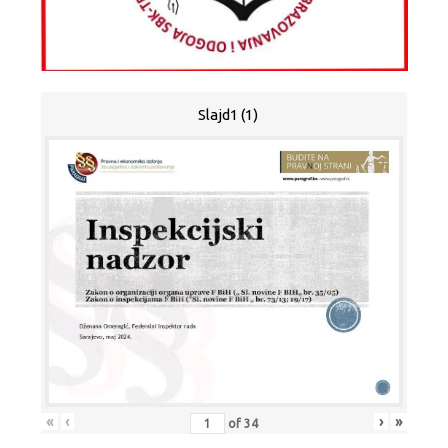
Slajd1 (1)
«
‹
›
»
of
34