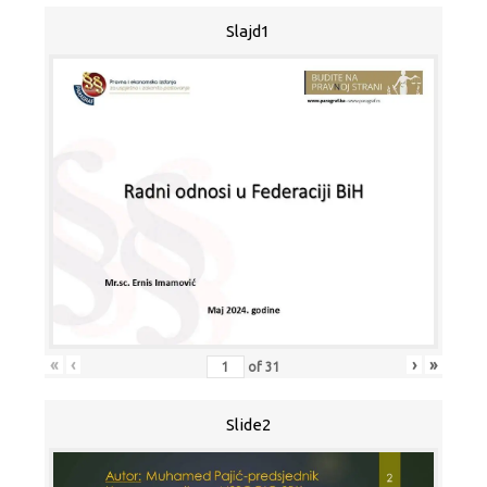
Slajd1
«
‹
›
»
of
31
Slide2