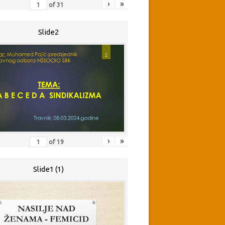
›
»
of
31
Slide2
›
»
of
19
Slide1 (1)