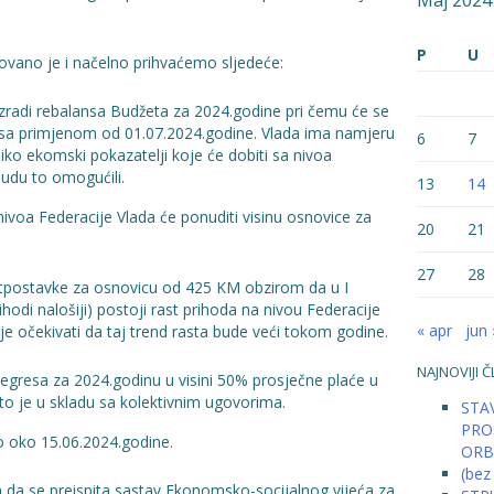
Maj 2024
P
U
ovano je i načelno prihvaćemo sljedeće:
 izradi rebalansa Budžeta za 2024.godine pri čemu će se
, sa primjenom od 01.07.2024.godine. Vlada ima namjeru
6
7
ko ekomski pokazatelji koje će dobiti sa nivoa
udu to omogućili.
13
14
ivoa Federacije Vlada će ponuditi visinu osnovice za
20
21
27
28
retpostavke za osnovicu od 425 KM obzirom da u I
ihodi nalošiji) postoji rast prihoda na nivou Federacije
« apr
jun 
e očekivati da taj trend rasta bude veći tokom godine.
NAJNOVIJI Č
 regresa za 2024.godinu u visini 50% prosječne plaće u
to je u skladu sa kolektivnim ugovorima.
STAV
PRO
rno oko 15.06.2024.godine.
ORB
(bez
a da se preispita sastav Ekonomsko-socijalnog vijeća za