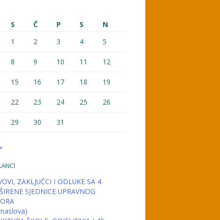
S
Č
P
S
N
1
2
3
4
5
8
9
10
11
12
15
16
17
18
19
22
23
24
25
26
29
30
31
»
LANCI
OVI, ZAKLJUČCI I ODLUKE SA 4.
ŠIRENE SJEDNICE UPRAVNOG
ORA
 naslova)