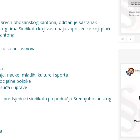
e Srednjobosanskog kantona, održan je sastanak
og tima Sindikata koji zastupaju zaposlenike koji plaću
kantona.
«
‹
u su prisustvovali:
ja
a, nauke, mladih, kulture i sporta
ocijalne politike
osuđa i uprave
ali predsjednici sindikata pa područja Srednjobosanskog
ka