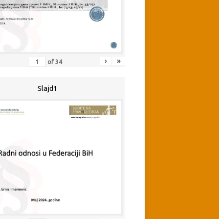
›
»
of
34
Slajd1