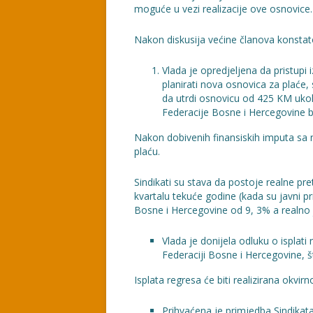
moguće u vezi realizacije ove osnovice.
Nakon diskusija većine članova konstat
Vlada je opredjeljena da pristupi
planirati nova osnovica za plaće
da utrdi osnovicu od 425 KM ukoli
Federacije Bosne i Hercegovine b
Nakon dobivenih finansiskih imputa sa n
plaću.
Sindikati su stava da postoje realne p
kvartalu tekuće godine (kada su javni pr
Bosne i Hercegovine od 9, 3% a realno j
Vlada je donijela odluku o isplati
Federaciji Bosne i Hercegovine, š
Isplata regresa će biti realizirana okvi
Prihvaćena je primjedba Sindikat