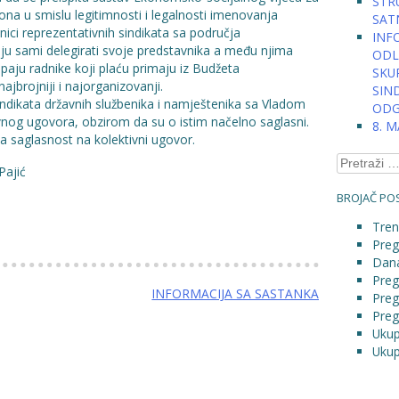
STRU
a u smislu legitimnosti i legalnosti imenovanja
SAT
nici reprezentativnih sindikata sa područja
INFO
 sami delegirati svoje predstavnika a među njima
ODLU
upaju radnike koji plaću primaju iz Budžeta
SKU
brojniji i najorganizovanji.
SIN
ndikata državnih službenika i namještenika sa Vladom
ODG
nog ugovora, obzirom da su o istim načelno saglasni.
8. 
a saglasnost na kolektivni ugovor.
Pretraga:
Pajić
BROJAČ POS
Tren
Preg
Dana
Preg
INFORMACIJA SA SASTANKA
Preg
Preg
Ukup
Ukup