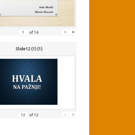
›
»
of
14
Slide12 (1) (1)
›
»
of
12