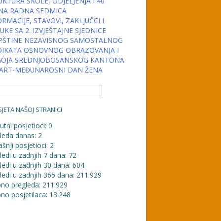
KTURA ŠKOLE, ODJELJENJA I 40
NA RADNA SEDMICA
RMACIJE, STAVOVI, ZAKLJUČCI I
KE SA 2. IZVJEŠTAJNE SJEDNICE
PŠTINE NEZAVISNOG SAMOSTALNOG
DIKATA OSNOVNOG OBRAZOVANJA I
OJA SREDNJOBOSANSKOG KANTONA
MART-MEĐUNAROSNI DAN ŽENA
JETA NAŠOJ STRANICI
utni posjetioci:
0
leda danas:
2
šnji posjetioci:
2
ledi u zadnjih 7 dana:
72
ledi u zadnjih 30 dana:
604
ledi u zadnjih 365 dana:
211.929
no pregleda:
211.929
no posjetilaca:
13.248