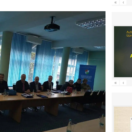
«
‹
«
‹