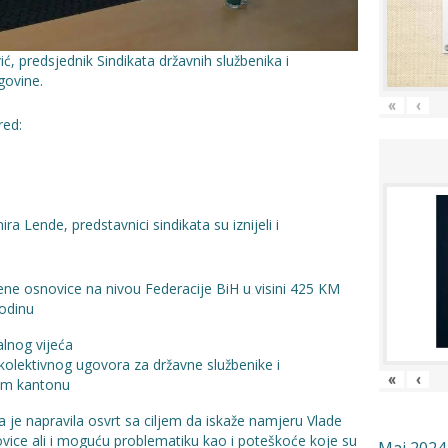
ć, predsjednik Sindikata državnih službenika i
govine.
«
‹
red:
 Lende, predstavnici sindikata su iznijeli i
ene osnovice na nivou Federacije BiH u visini 425 KM
godinu
lnog vijeća
kolektivnog ugovora za državne službenike i
«
‹
om kantonu
a je napravila osvrt sa ciljem da iskaže namjeru Vlade
ovice ali i moguću problematiku kao i poteškoće koje su