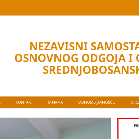
NEZAVISNI SAMOSTA
OSNOVNOG ODGOJA I
SREDNJOBOSANS
A
KONTAKT
O NAMA
ODNOSI S JAVNOŠĆU
ORGA