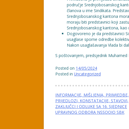
područje Srednjobosanskog kanton
članova u ime Sindikata. Predstav
Srednjobosanskog kantona moraju
moraju biti predstavnici koji zast
Srednjobosanskog kantona, kao naj
Dogovoreno je da predstavnici Si
usaglase sporne odredbe kolektiv
Nakon usaglašavanja Vlada bi dal
S poštovanjem, predsjednik Muhamed 
Posted on
14/05/2024
Posted in
Uncategorized
Navigacija
INFORMACIJE, MIŠLJENJA, PRIMJEDBE,
PRIJEDLOZI, KONSTATACIJE, STAVOVI,
članaka
ZAKLJUČCI I ODLUKE SA 16. SJEDNICE
UPRAVNOG ODBORA NSSOOIO SBK