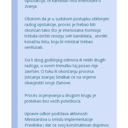
opstrukcija, te kandidati nisu imenovani u
zvanja.
Obzirom da je u sudskom postupku otklonjen
razlog opstukcije, proces je trebao biti
okončan tako što je imenovana Komisija
trebala izvršiti reviziju svih kandidata, utvrditi
konačnu listu, koju bi ministar trebao
verificirati.
Da li zbog godišnjeg odmora ili nekih drugih
razloga, u ovom trenutku taj posao nije
završen. O toku ili okončanju procesa
(sticanja zvanja) Sindikat će na vrijeme
obavjestiti svoje članove.
Proces ocjenjivanja u drugom krugu je
protekao bez većih poteškoća.
Upravni odbor podržava aktivnosti
Ministarstva u smislu implementacije
Pravilnika i dat će svoj konstruktivan doprinos