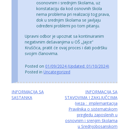
osonovnim i srednjim školama, uz
konstataciju da kod osnovnih škola
nema problema pri realizaciji tog prava,
dok u srednjim školama se javljaju
određeni problemi po tom pitanju.
Upravni odbor je upoznat sa kontinuiranim
negativnim dešavanjima u OŠ „Jajce“
Kruščica, pratit će ovaj proces i dati podršku
svojim članovima.
Posted on
01/09/2024
(Updated:
01/10/2024
)
Posted in
Uncategorized
Navigacija
INFORMACIJA SA
INFORMACIJA SA
SASTANKA
STAVOVIMA I ZAKLJUČCIMA
članaka
(veza : implemantacija
Pravilnika o sistematskom
pregledu zaposlenih u
osnovnim i srenjim školama
u Srednjobosanskom