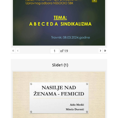
«
‹
›
»
of
19
Slide1 (1)