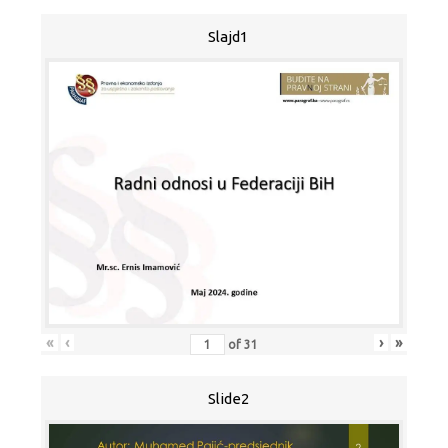
Slajd1
«
‹
›
»
of
31
Slide2