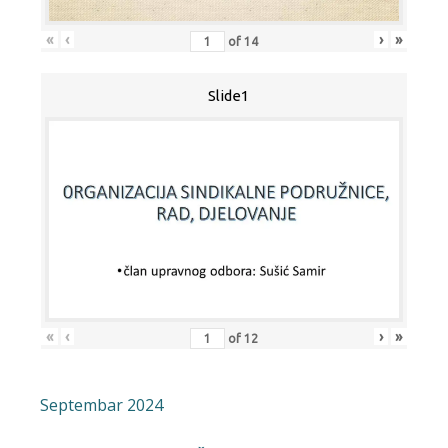
«
‹
›
»
of
14
Slide1
«
‹
›
»
of
12
Septembar 2024