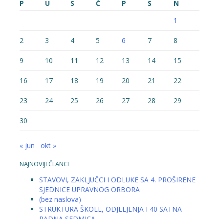
P
U
S
Č
P
S
N
1
2
3
4
5
6
7
8
9
10
11
12
13
14
15
16
17
18
19
20
21
22
23
24
25
26
27
28
29
30
« jun
okt »
NAJNOVIJI ČLANCI
STAVOVI, ZAKLJUČCI I ODLUKE SA 4. PROŠIRENE
SJEDNICE UPRAVNOG ORBORA
(bez naslova)
STRUKTURA ŠKOLE, ODJELJENJA I 40 SATNA
RADNA SEDMICA