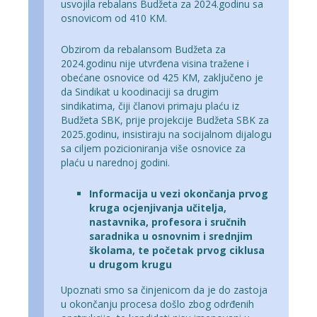
usvojila rebalans Budžeta za 2024.godinu sa
osnovicom od 410 KM.
Obzirom da rebalansom Budžeta za
2024.godinu nije utvrđena visina tražene i
obećane osnovice od 425 KM, zaključeno je
da Sindikat u koodinaciji sa drugim
sindikatima, čiji članovi primaju plaću iz
Budžeta SBK, prije projekcije Budžeta SBK za
2025.godinu, insistiraju na socijalnom dijalogu
sa ciljem pozicioniranja više osnovice za
plaću u narednoj godini.
Informacija u vezi okončanja prvog
kruga ocjenjivanja učitelja,
nastavnika, profesora i sručnih
saradnika u osnovnim i srednjim
školama, te početak prvog ciklusa
u drugom krugu
Upoznati smo sa činjenicom da je do zastoja
u okončanju procesa došlo zbog odrđenih