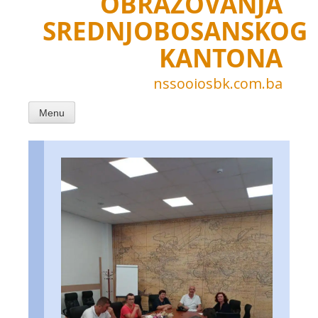
OBRAZOVANJA
SREDNJOBOSANSKOG
KANTONA
nssooiosbk.com.ba
Menu