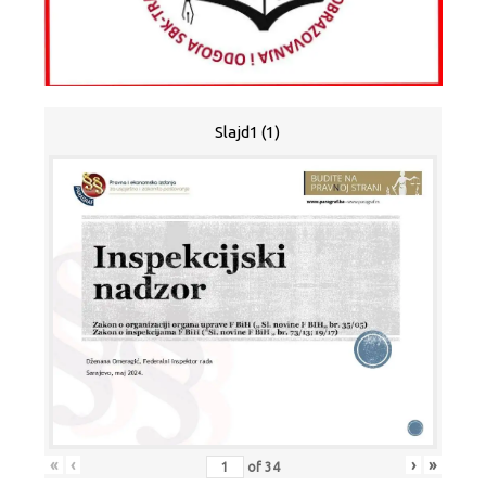
Slajd1 (1)
«
‹
›
»
of
34