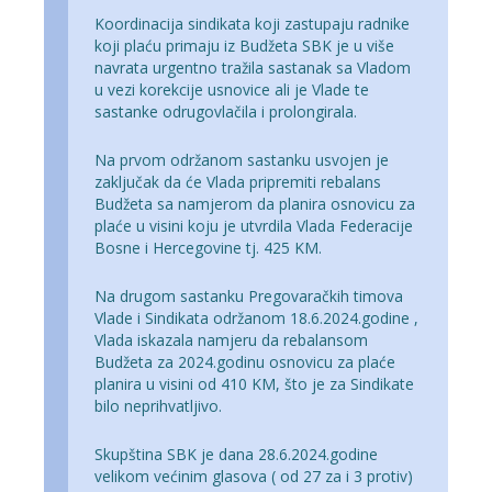
Koordinacija sindikata koji zastupaju radnike
koji plaću primaju iz Budžeta SBK je u više
navrata urgentno tražila sastanak sa Vladom
u vezi korekcije usnovice ali je Vlade te
sastanke odrugovlačila i prolongirala.
Na prvom održanom sastanku usvojen je
zaključak da će Vlada pripremiti rebalans
Budžeta sa namjerom da planira osnovicu za
plaće u visini koju je utvrdila Vlada Federacije
Bosne i Hercegovine tj. 425 KM.
Na drugom sastanku Pregovaračkih timova
Vlade i Sindikata održanom 18.6.2024.godine ,
Vlada iskazala namjeru da rebalansom
Budžeta za 2024.godinu osnovicu za plaće
planira u visini od 410 KM, što je za Sindikate
bilo neprihvatljivo.
Skupština SBK je dana 28.6.2024.godine
velikom većinim glasova ( od 27 za i 3 protiv)