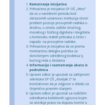
Ramatranje inicijativa
Prihvaćena je inicijativa SP OŠ „Vitez“
da se u narednom periodu kod
obrazovnih ustanova i institucija otvori
problem pozicije prosvjetnih radnika u
društvu, u smislu zaštite stručnog,
moralnog i fizičkog digniteta i ntegriteta
u kontesatu stalnih pritisaka a često i
napada na prosvjetne radnike.
Prihvaćena je inicijativa da se prema
mnistarstvu delegira potreba za
donošenjem određenog kodeksa tj.
kućnog reda u školama
Informacija i razmatranje akata iz
podružnica
Upravni odbor je upoznat sa zahtjevom
sekretara SP OŠ „Kiseljak 2“ te
konstatovao da je odgovor u skladu sa
činjenično-pravnim stanjem.
Upravni odbor je upoznat sa različitim
odredbama kolektivnih ugovora kojim
se utvrđuje pravo na dopunu norme u