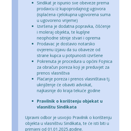
Sindikat je ispunio sve obeveze prema
prodavcu iz kupoprodajnog ugovora
(isplaćena cjelokupna ugovorena suma
u ugovoreno vrijeme)
Izvršena je dodatna popravka, čišćenje
i moleraj objekta, te kupljne
neophodne sitnije stvari i oprema
Prodavac je dostavio notarsko
ovjerenu izjavu da su obaveze od
strane kupca u potpunosti izvršene
Pokrenuta je procedura u općini Fojnica
za obračun poreza koji je preduvjet za
prenos vlasništva
Plaćanje poreza i prenos vlasništava tj.
uknjiženje će obaviti advokat,
najkasnije do kraja tekuće godine
Pravilnik o korištenju objekat u
vlasništu Sindikata
Upravni odbor je usvojio Pravilnik o korištenju
objekta u vlasništvu Sindikata, te će isti biti u
primjeni od 01.01.2025.godine.