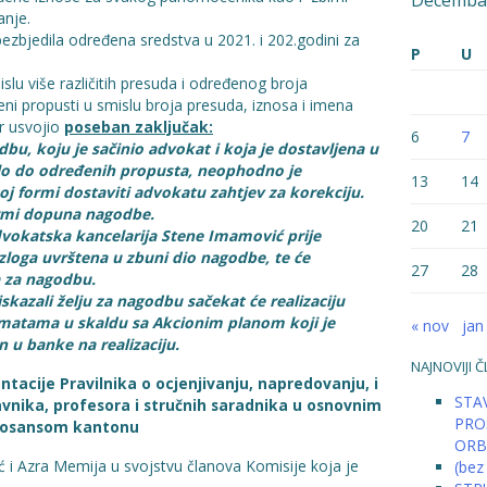
Decemba
anje.
 obezbjedila određena sredstva u 2021. i 202.godini za
P
U
lu više različitih presuda i određenog broja
i propusti u smislu broja presuda, iznosa i imena
r usvojio
poseban zaključak:
6
7
dbu, koju je sačinio advokat i koja je dostavljena u
šlo do određenih propusta, neophodno je
13
14
oj formi dostaviti advokatu zahtjev za korekciju.
formi dopuna nagodbe.
20
21
dvokatska kancelarija Stene Imamović prije
azloga uvrštena u zbuni dio nagodbe, te će
27
28
 za nagodbu.
iskazali želju za nagodbu sačekat će realizaciju
matama u skaldu sa Akcionim planom koji je
« nov
jan
en u banke na realizaciju.
NAJNOVIJI Č
tacije Pravilnika o ocjenjivanju, napredovanju, i
STAV
avnika, profesora i stručnih saradnika u osnovnim
PRO
obosansom kantonu
ORB
 i Azra Memija u svojstvu članova Komisije koja je
(bez