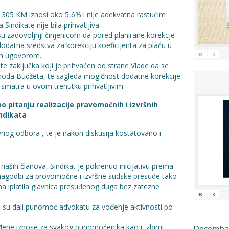
305 KM iznosi oko 5,6% i nije adekvatna rastućim
Sindikate nije bila prihvatljiva.
u zadovoljnji činjenicom da pored planirane korekcje
dodatna sredstva za korekciju koeficijenta za plaću u
«
‹
nim ugovorom.
te zaključka koji je prihvaćen od strane Vlade da se
rihoda Budžeta, te sagleda mogićnost dodatne korekcije
 smatra u ovom trenutku prihvatljivim.
po pitanju realizacije pravomoćnih i izvršnih
ndikata
nog odbora , te je nakon diskusija kostatovano i
 naših članova, Sindikat je pokrenuo inicijativu prema
 nagodbi za provomoćne i izvršne sudske presude tako
jima iplatila glavnica presuđenog duga bez zatezne
«
‹
bu su dali punomoć advokatu za vođenje aktivnosti po
uđene iznose za svakog punomoćenika kao i zbirni