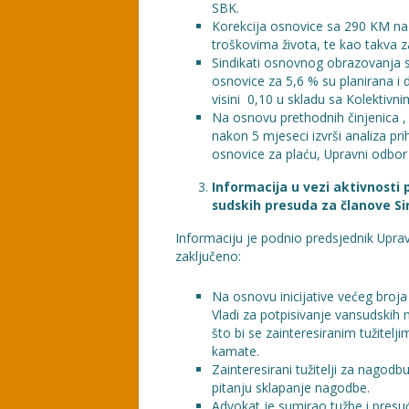
SBK.
Korekcija osnovice sa 290 KM na 
troškovima života, te kao takva za 
Sindikati osnovnog obrazovanja s
osnovice za 5,6 % su planirana i 
visini 0,10 u skladu sa Kolektiv
Na osnovu prethodnih činjenica , 
nakon 5 mjeseci izvrši analiza p
osnovice za plaću, Upravni odbor
Informacija u vezi aktivnosti 
sudskih presuda za članove Si
Informaciju je podnio predsjednik Uprav
zaključeno:
Na osnovu inicijative većeg broja
Vladi za potpisivanje vansudskih
što bi se zainteresiranim tužitel
kamate.
Zainteresirani tužitelji za nagod
pitanju sklapanje nagodbe.
Advokat je sumirao tužbe i pres