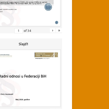
›
»
of
34
Slajd1