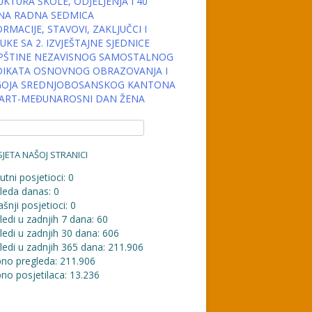
KTURA ŠKOLE, ODJELJENJA I 40
NA RADNA SEDMICA
RMACIJE, STAVOVI, ZAKLJUČCI I
KE SA 2. IZVJEŠTAJNE SJEDNICE
PŠTINE NEZAVISNOG SAMOSTALNOG
DIKATA OSNOVNOG OBRAZOVANJA I
OJA SREDNJOBOSANSKOG KANTONA
MART-MEĐUNAROSNI DAN ŽENA
JETA NAŠOJ STRANICI
utni posjetioci:
0
leda danas:
0
šnji posjetioci:
0
ledi u zadnjih 7 dana:
60
ledi u zadnjih 30 dana:
606
ledi u zadnjih 365 dana:
211.906
no pregleda:
211.906
no posjetilaca:
13.236