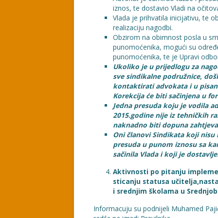
iznos, te dostavio Vladi na očitov
Vlada je prihvatila inicijativu, te
realizaciju nagodbi.
Obzirom na obimnost posla u smis
punomoćenika, mogući su određen
punomoćenika, te je Upravi odbo
Ukoliko je u prijedlogu za nago
sve sindikalne podružnice, do
kontaktirati advokata i u pisan
Korekcija će biti sačinjena u 
Jedna presuda koju je vodila a
2015.godine nije iz tehničkih r
naknadno biti dopuna zahtjeva
Oni članovi Sindikata koji nisu 
presuda u punom iznosu sa ka
sačinila Vlada i koji je dostavlj
Aktivnosti po pitanju implemen
sticanju statusa učitelja,nast
i srednjim školama u Srednj
Informacuju su podnijeli Muhamed Pajić