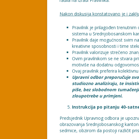
radila na izradi Pravilnika.
Nakon diskusija konstatovano je i zaklj
Pravilnik je prilagođen trenutn
sistema u Srednjobosanskom ka
Pravilnik daje mogućnost svim na
kreativne sposobnosti i time ste
Pravilnik valorizuje strečeno znan
Ovim pravilnikom se ne stvara pri
motiviše na dodatnu odgovornos
Ovaj pravilnik preferira kolektivn
Upravni odbor preporučuje svo
studiozno analiziraju, te insist
piše, bez slobodnom tumačenju
zloupotrebe u primjeni.
Instrukcija po pitanju 40-sat
Predsjednik Upravnog odbora je upoznao
obrazovanja Srednjobosanskog kantona 
sedmice, obzirom da postoji različit pr