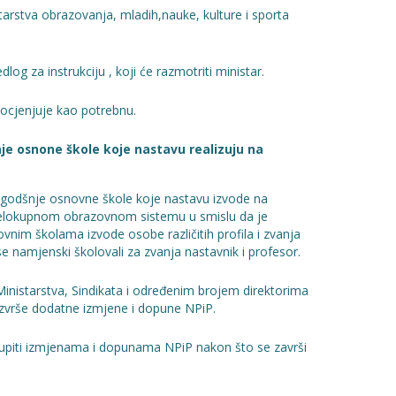
starstva obrazovanja, mladih,nauke, kulture i sporta
edlog za instrukciju , koji će razmotriti ministar.
i ocjenjuje kao potrebnu.
je osnone škole koje nastavu realizuju na
godšnje osnovne škole koje nastavu izvode na
jelokupnom obrazovnom sistemu u smislu da je
im školama izvode osobe različitih profila i zvanja
se namjenski školovali za zvanja nastavnik i profesor.
nistarstva, Sindikata i određenim brojem direktorima
i izvrše dodatne izmjene i dopune NPiP.
tupiti izmjenama i dopunama NPiP nakon što se završi