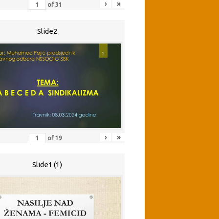
›
»
of
31
Slide2
›
»
of
19
Slide1 (1)