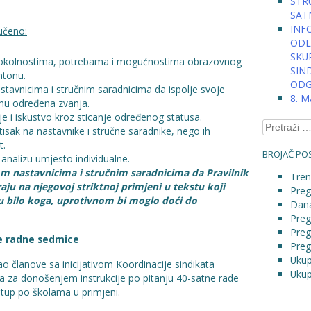
STRU
SAT
INFO
učeno:
ODLU
SKU
im okolnostima, potrebama i mogućnostima obrazovnog
SIN
ntonu.
ODG
stavnicima i stručnim saradnicima da ispolje svoje
8. 
knu određena zvanja.
je i iskustvo kroz sticanje određenog statusa.
Pretraga:
tisak na nastavnike i stručne saradnike, nego ih
t.
BROJAČ POS
u analizu umjesto individualne.
m nastavnicima i stručnim saradnicima da Pravilnik
Tren
iraju na njegovoj striktnoj primjeni u tekstu koji
Preg
 bilo koga, uprotivnom bi moglo doći do
Dana
Preg
Preg
ne radne sedmice
Preg
Ukup
 članove sa inicijativom Koordinacije sindikata
Ukup
za donošenjem instrukcije po pitanju 40-satne rade
istup po školama u primjeni.