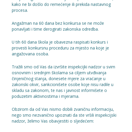
kako ne bi došlo do remećenje ili prekida nastavnog
procesa.
Angažman na 60 dana bez konkursa se ne može
ponavljati i time derogirati zakonska odredba.
U tih 60 dana škola je obavezna raspisati konkurs i
provesti konkursnu proceduru za mjesto na koje je
angažovana osoba.
Tražili smo od Vas da izvršite inspekcijki nadzor u svim
osnovnim i srednjim školama sa ciljem utvđivanja
činjeničnog stanja, donesete mjere za vraćanje u
zakonski okvir, sankcionišete osobe koje nisu radile u
skladu sa zakonom, te nas i javnost informišete o
poduzetim aktivnostima i mjerama.
Obzirom da od Vas nismo dobili zvaničnu informaciju,
nego smo nezvanično upoznati da ste vršili inspekcijski
nadzor, želimo Vas obavjestiti o sljedećem: