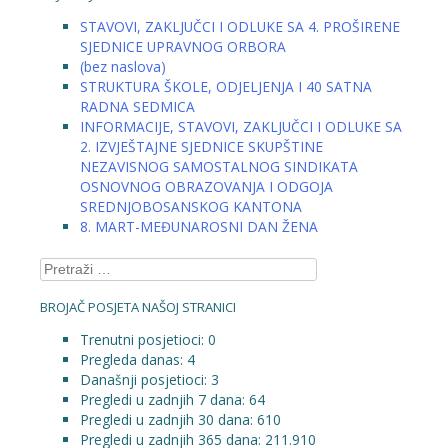
STAVOVI, ZAKLJUČCI I ODLUKE SA 4. PROŠIRENE
SJEDNICE UPRAVNOG ORBORA
(bez naslova)
STRUKTURA ŠKOLE, ODJELJENJA I 40 SATNA
RADNA SEDMICA
INFORMACIJE, STAVOVI, ZAKLJUČCI I ODLUKE SA
2. IZVJEŠTAJNE SJEDNICE SKUPŠTINE
NEZAVISNOG SAMOSTALNOG SINDIKATA
OSNOVNOG OBRAZOVANJA I ODGOJA
SREDNJOBOSANSKOG KANTONA
8. MART-MEĐUNAROSNI DAN ŽENA
Pretraga:
BROJAČ POSJETA NAŠOJ STRANICI
Trenutni posjetioci:
0
Pregleda danas:
4
Današnji posjetioci:
3
Pregledi u zadnjih 7 dana:
64
Pregledi u zadnjih 30 dana:
610
Pregledi u zadnjih 365 dana:
211.910