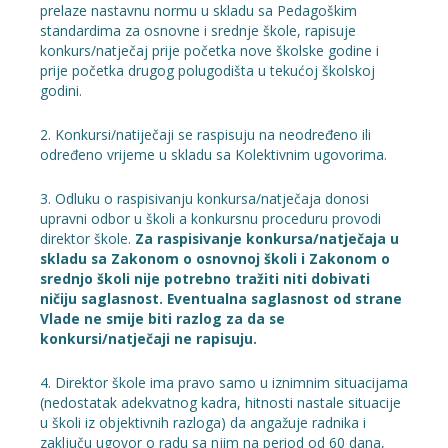
prelaze nastavnu normu u skladu sa Pedagoškim
standardima za osnovne i srednje škole, rapisuje
konkurs/natječaj prije početka nove školske godine i
prije početka drugog polugodišta u tekućoj školskoj
godini.
2. Konkursi/natiječaji se raspisuju na neodređeno ili
određeno vrijeme u skladu sa Kolektivnim ugovorima.
3. Odluku o raspisivanju konkursa/natječaja donosi
upravni odbor u školi a konkursnu proceduru provodi
direktor škole.
Za raspisivanje konkursa/natječaja u
skladu sa Zakonom o osnovnoj školi i Zakonom o
srednjo školi nije potrebno tražiti niti dobivati
ničiju saglasnost. Eventualna saglasnost od strane
Vlade ne smije biti razlog za da se
konkursi/natječaji ne rapisuju.
4. Direktor škole ima pravo samo u iznimnim situacijama
(nedostatak adekvatnog kadra, hitnosti nastale situacije
u školi iz objektivnih razloga) da angažuje radnika i
zaključu ugovor o radu sa njim na period od 60 dana,