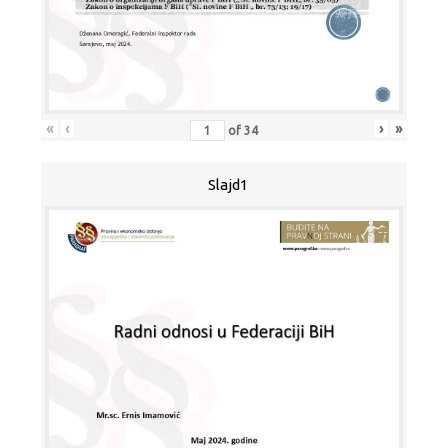
«
‹
›
»
of
34
Slajd1