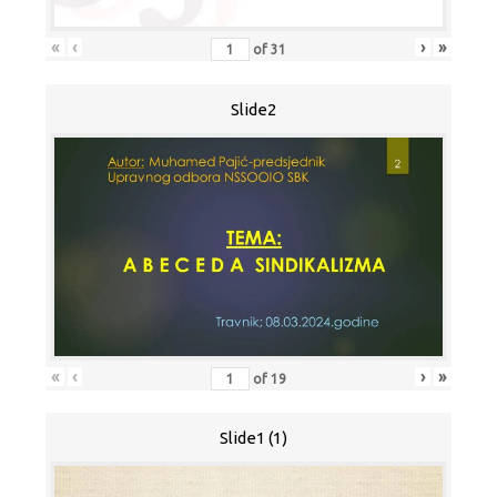
«
‹
›
»
of
31
Slide2
«
‹
›
»
of
19
Slide1 (1)