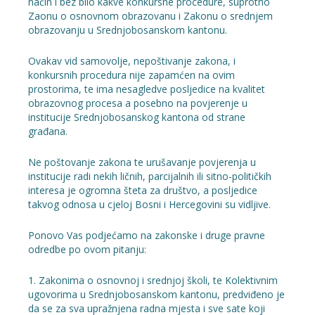
način i bez bilo kakve konkursne procedure, suprotno
Zaonu o osnovnom obrazovanu i Zakonu o srednjem
obrazovanju u Srednjobosanskom kantonu.
Ovakav vid samovolje, nepoštivanje zakona, i
konkursnih procedura nije zapamćen na ovim
prostorima, te ima nesagledve posljedice na kvalitet
obrazovnog procesa a posebno na povjerenje u
institucije Srednjobosanskog kantona od strane
građana.
Ne poštovanje zakona te urušavanje povjerenja u
institucije radi nekih ličnih, parcijalnih ili sitno-političkih
interesa je ogromna šteta za društvo, a posljedice
takvog odnosa u cjeloj Bosni i Hercegovini su vidljive.
Ponovo Vas podjećamo na zakonske i druge pravne
odredbe po ovom pitanju:
1. Zakonima o osnovnoj i srednjoj školi, te Kolektivnim
ugovorima u Srednjobosanskom kantonu, predviđeno je
da se za sva upražnjena radna mjesta i sve sate koji