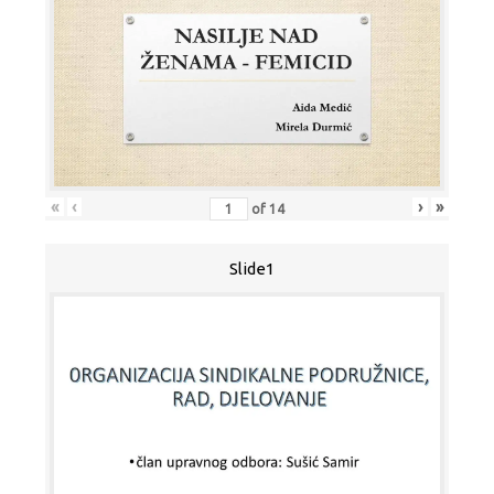
«
‹
›
»
of
14
Slide1