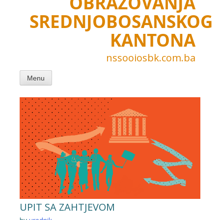
OBRAZOVANJA
SREDNJOBOSANSKOG
KANTONA
nssooiosbk.com.ba
Menu
UPIT SA ZAHTJEVOM