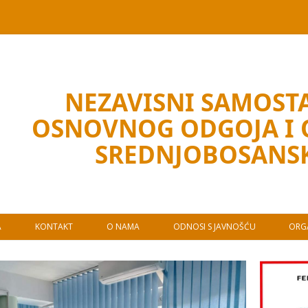
NEZAVISNI SAMOSTA
OSNOVNOG ODGOJA I
SREDNJOBOSANS
A
KONTAKT
O NAMA
ODNOSI S JAVNOŠĆU
ORGA