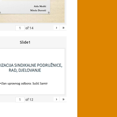
›
»
of
14
Slide1
›
»
of
12