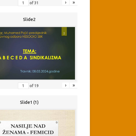
›
»
of
31
Slide2
›
»
of
19
Slide1 (1)