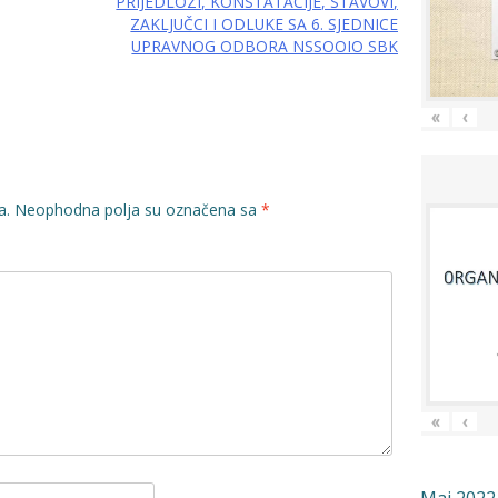
PRIJEDLOZI, KONSTATACIJE, STAVOVI,
ZAKLJUČCI I ODLUKE SA 6. SJEDNICE
UPRAVNOG ODBORA NSSOOIO SBK
«
‹
a.
Neophodna polja su označena sa
*
«
‹