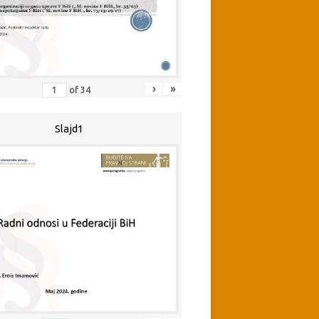
›
»
of
34
Slajd1