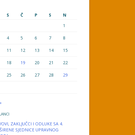
S
Č
P
S
N
1
4
5
6
7
8
11
12
13
14
15
18
19
20
21
22
25
26
27
28
29
»
LANCI
OVI, ZAKLJUČCI I ODLUKE SA 4.
ŠIRENE SJEDNICE UPRAVNOG