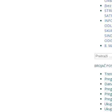
ORB
(bez
STRU
SAT
INFO
ODLU
SKU
SIN
ODG
8. 
Pretraga:
BROJAČ POS
Tren
Preg
Dana
Preg
Preg
Preg
Ukup
Ukup