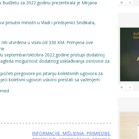
 u Budžetu za 2022.godinu prezentirala je Mirjana
«
‹
 prisutni ministri u Vladi i predsjenici Sindikata,
niti utvrđena u visini od 330 KM. Primjena ove
ne.
du septembar/oktobra 2022.godine pristupi dodatnoj
te sagleda mogućnost dodatnog usklađivanja osnovice za
tpočeti pregovore po pitanju kolektivnih ugovora za
jeći koletivni ugovori uskoro prestati sa važenjem.
«
‹
hamed
INFORMACIJE, MIŠLJENJA, PRIMJEDBE,