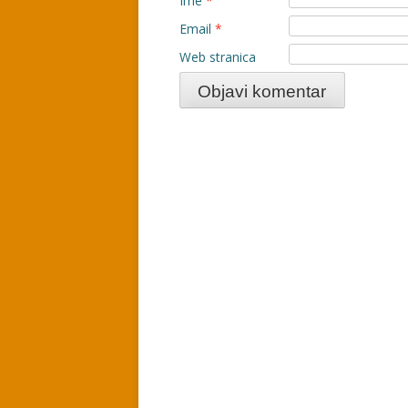
Ime
*
Email
*
Web stranica