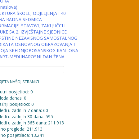
ORA
 naslova)
KTURA ŠKOLE, ODJELJENJA I 40
NA RADNA SEDMICA
RMACIJE, STAVOVI, ZAKLJUČCI I
KE SA 2. IZVJEŠTAJNE SJEDNICE
PŠTINE NEZAVISNOG SAMOSTALNOG
DIKATA OSNOVNOG OBRAZOVANJA I
OJA SREDNJOBOSANSKOG KANTONA
MART-MEĐUNAROSNI DAN ŽENA
JETA NAŠOJ STRANICI
utni posjetioci:
0
leda danas:
0
šnji posjetioci:
0
ledi u zadnjih 7 dana:
60
ledi u zadnjih 30 dana:
595
ledi u zadnjih 365 dana:
211.913
no pregleda:
211.913
no posjetilaca:
13.241