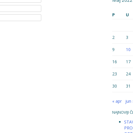
Maj 2022
P
U
2
3
9
10
16
17
23
24
30
31
« apr
jun 
NAJNOVIJI Č
STAV
PRO