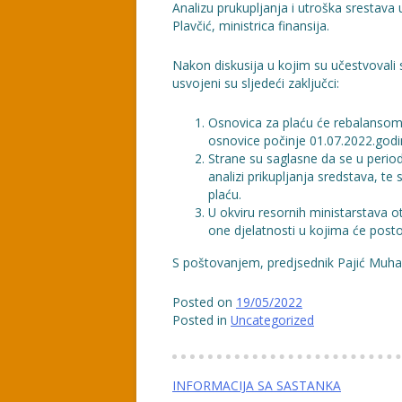
Analizu prukupljanja i utroška srestava
Plavčić, ministrica finansija.
Nakon diskusija u kojim su učestvovali svi
usvojeni su sljedeći zaključci:
Osnovica za plaću će rebalansom 
osnovice počinje 01.07.2022.godi
Strane su saglasne da se u perio
analizi prikupljanja sredstava, 
plaću.
U okviru resornih ministarstava o
one djelatnosti u kojima će posto
S poštovanjem, predjsednik Pajić Mu
Posted on
19/05/2022
Posted in
Uncategorized
Navigacija
INFORMACIJA SA SASTANKA