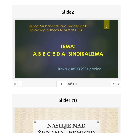
Slide2
«
‹
›
»
of
19
Slide1 (1)