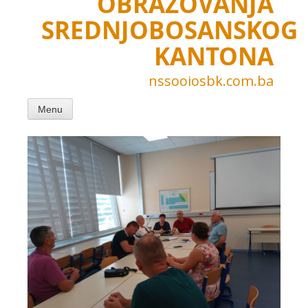
OBRAZOVANJA
SREDNJOBOSANSKOG
KANTONA
nssooiosbk.com.ba
Menu