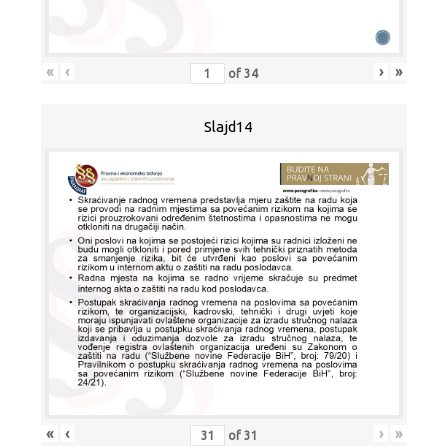
«
‹
›
»
of
34
Slajd14
«
‹
›
»
of
31