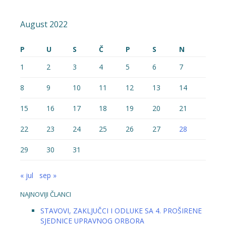
August 2022
P
U
S
Č
P
S
N
1
2
3
4
5
6
7
8
9
10
11
12
13
14
15
16
17
18
19
20
21
22
23
24
25
26
27
28
29
30
31
« jul
sep »
NAJNOVIJI ČLANCI
STAVOVI, ZAKLJUČCI I ODLUKE SA 4. PROŠIRENE
SJEDNICE UPRAVNOG ORBORA