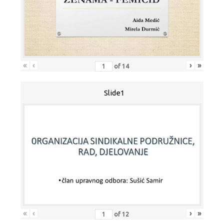
«
‹
›
»
of
14
Slide1
«
‹
›
»
of
12