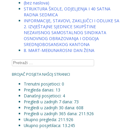
(bez naslova)
STRUKTURA ŠKOLE, ODJELJENJA I 40 SATNA
RADNA SEDMICA
INFORMACIJE, STAVOVI, ZAKLJUČCI I ODLUKE SA
2. IZVJEŠTAJNE SJEDNICE SKUPŠTINE
NEZAVISNOG SAMOSTALNOG SINDIKATA
OSNOVNOG OBRAZOVANJA I ODGOJA
SREDNJOBOSANSKOG KANTONA
8. MART-MEĐUNAROSNI DAN ŽENA
Pretraga:
BROJAČ POSJETA NAŠOJ STRANICI
Trenutni posjetioci:
0
Pregleda danas:
13
Današnji posjetioci:
4
Pregledi u zadnjih 7 dana:
73
Pregledi u zadnjih 30 dana:
608
Pregledi u zadnjih 365 dana:
211.926
Ukupno pregleda:
211.926
Ukupno posjetilaca:
13.245