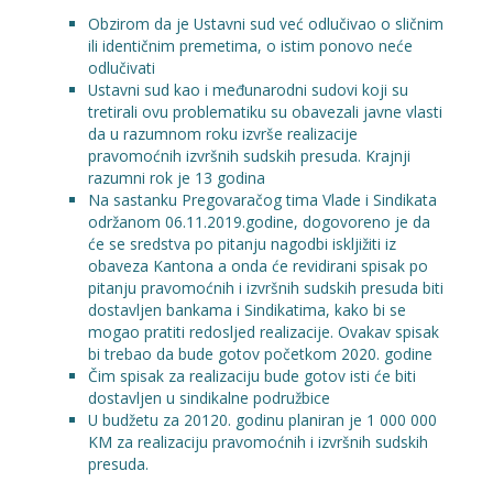
Obzirom da je Ustavni sud već odlučivao o sličnim
ili identičnim premetima, o istim ponovo neće
odlučivati
Ustavni sud kao i međunarodni sudovi koji su
tretirali ovu problematiku su obavezali javne vlasti
da u razumnom roku izvrše realizacije
pravomoćnih izvršnih sudskih presuda. Krajnji
razumni rok je 13 godina
Na sastanku Pregovaračog tima Vlade i Sindikata
održanom 06.11.2019.godine, dogovoreno je da
će se sredstva po pitanju nagodbi iskljižiti iz
obaveza Kantona a onda će revidirani spisak po
pitanju pravomoćnih i izvršnih sudskih presuda biti
dostavljen bankama i Sindikatima, kako bi se
mogao pratiti redosljed realizacije. Ovakav spisak
bi trebao da bude gotov početkom 2020. godine
Čim spisak za realizaciju bude gotov isti će biti
dostavljen u sindikalne podružbice
U budžetu za 20120. godinu planiran je 1 000 000
KM za realizaciju pravomoćnih i izvršnih sudskih
presuda.