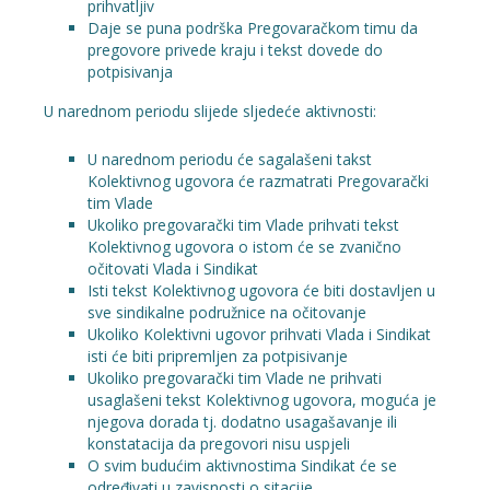
prihvatljiv
Daje se puna podrška Pregovaračkom timu da
pregovore privede kraju i tekst dovede do
potpisivanja
U narednom periodu slijede sljedeće aktivnosti:
U narednom periodu će sagalašeni takst
Kolektivnog ugovora će razmatrati Pregovarački
tim Vlade
Ukoliko pregovarački tim Vlade prihvati tekst
Kolektivnog ugovora o istom će se zvanično
očitovati Vlada i Sindikat
Isti tekst Kolektivnog ugovora će biti dostavljen u
sve sindikalne podružnice na očitovanje
Ukoliko Kolektivni ugovor prihvati Vlada i Sindikat
isti će biti pripremljen za potpisivanje
Ukoliko pregovarački tim Vlade ne prihvati
usaglašeni tekst Kolektivnog ugovora, moguća je
njegova dorada tj. dodatno usagašavanje ili
konstatacija da pregovori nisu uspjeli
O svim budućim aktivnostima Sindikat će se
određivati u zavisnosti o sitacije