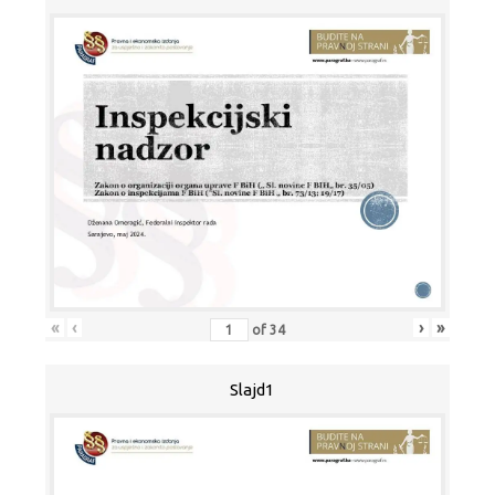
«
‹
›
»
of
34
Slajd1