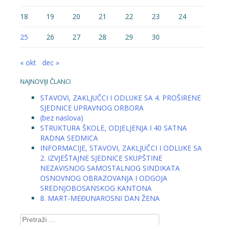
18
19
20
21
22
23
24
25
26
27
28
29
30
« okt
dec »
NAJNOVIJI ČLANCI
STAVOVI, ZAKLJUČCI I ODLUKE SA 4. PROŠIRENE
SJEDNICE UPRAVNOG ORBORA
(bez naslova)
STRUKTURA ŠKOLE, ODJELJENJA I 40 SATNA
RADNA SEDMICA
INFORMACIJE, STAVOVI, ZAKLJUČCI I ODLUKE SA
2. IZVJEŠTAJNE SJEDNICE SKUPŠTINE
NEZAVISNOG SAMOSTALNOG SINDIKATA
OSNOVNOG OBRAZOVANJA I ODGOJA
SREDNJOBOSANSKOG KANTONA
8. MART-MEĐUNAROSNI DAN ŽENA
Pretraga: