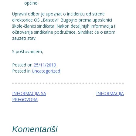
općine
Upravni odbor je upoznat o incidentu od strene
direktorice OŠ „Bristovi“ Bugojno prema uposlenici
škole-članici sindikata. Nakon detaljnijih informacija i
očitovanja sindikalne podružnice, Sindikat će o istom
zauzeti stav.
S poštovanjem,
Posted on
25/11/2019
Posted in
Uncategorized
Navigacija
INFORMACIJA SA
INFORMACIJA
PREGOVORA
članaka
Komentariši