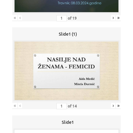
«
‹
›
»
of
19
Slide1 (1)
«
‹
›
»
of
14
Slide1