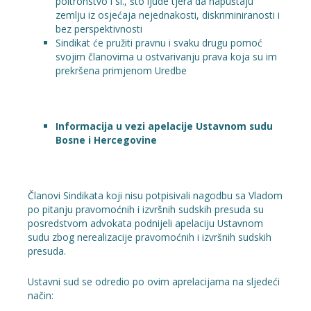
poltronstvo i sl., što ljude tjera da napuštaju
zemlju iz osjećaja nejednakosti, diskriminiranosti i
bez perspektivnosti
Sindikat će pružiti pravnu i svaku drugu pomoć
svojim članovima u ostvarivanju prava koja su im
prekršena primjenom Uredbe
Informacija u vezi apelacije Ustavnom sudu
Bosne i Hercegovine
Članovi Sindikata koji nisu potpisivali nagodbu sa Vladom
po pitanju pravomoćnih i izvršnih sudskih presuda su
posredstvom advokata podnijeli apelaciju Ustavnom
sudu zbog nerealizacije pravomoćnih i izvršnih sudskih
presuda.
Ustavni sud se odredio po ovim aprelacijama na sljedeći
način: