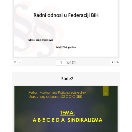
«
‹
›
»
of
31
Slide2