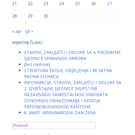
21
22
23
24
25
26
27
28
29
30
« apr
jul »
NAJNOVIJI ČLANCI
STAVOVI, ZAKLJUČCI I ODLUKE SA 4. PROŠIRENE
SJEDNICE UPRAVNOG ORBORA
(bez naslova)
STRUKTURA ŠKOLE, ODJELJENJA I 40 SATNA
RADNA SEDMICA
INFORMACIJE, STAVOVI, ZAKLJUČCI I ODLUKE SA
2. IZVJEŠTAJNE SJEDNICE SKUPŠTINE
NEZAVISNOG SAMOSTALNOG SINDIKATA
OSNOVNOG OBRAZOVANJA I ODGOJA
SREDNJOBOSANSKOG KANTONA
8. MART-MEĐUNAROSNI DAN ŽENA
Pretraga: