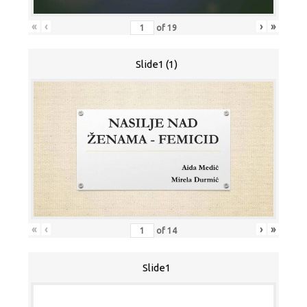
«
‹
›
»
of
19
Slide1 (1)
«
‹
›
»
of
14
Slide1