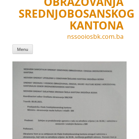
OBRAZOVANJA
SREDNJOBOSANSKOG
KANTONA
nssooiosbk.com.ba
Menu