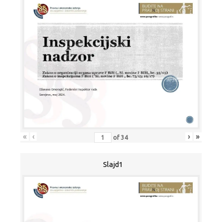
«
‹
›
»
of
34
Slajd1