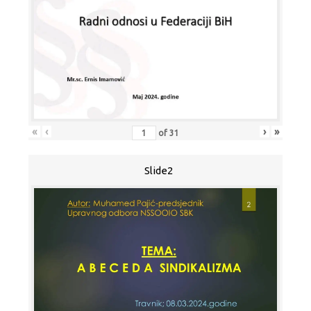
«
‹
›
»
of
31
Slide2