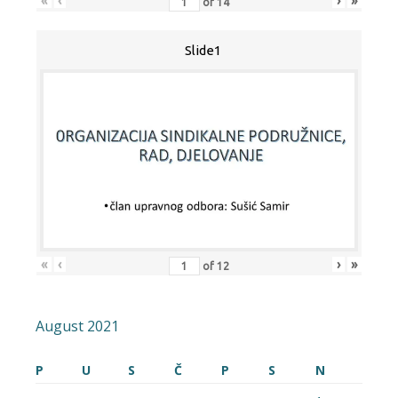
«
‹
›
»
of
14
Slide1
«
‹
›
»
of
12
August 2021
P
U
S
Č
P
S
N