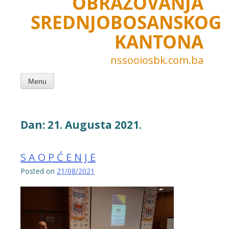
OBRAZOVANJA
SREDNJOBOSANSKOG
KANTONA
nssooiosbk.com.ba
Menu
Dan:
21. Augusta 2021.
S A O P Ć E N J E
Posted on
21/08/2021