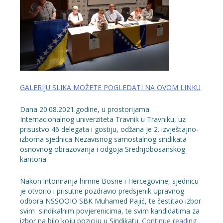
GALERIJU SLIKA MOŽETE POGLEDATI NA OVOM LINKU
Dana 20.08.2021.godine, u prostorijama
Internacionalnog univerziteta Travnik u Travniku, uz
prisustvo 46 delegata i gostiju, odžana je 2. izvještajno-
izborna sjednica Nezavisnog samostalnog sindikata
osnovnog obrazovanja i odgoja Srednjobosanskog
kantona.
Nakon intoniranja himne Bosne i Hercegovine, sjednicu
je otvorio i prisutne pozdravio predsjenik Upravnog
odbora NSSOOIO SBK Muhamed Pajić, te čestitao izbor
svim sindikalnim povjerenicima, te svim kandidatima za
“S
izbor na bilo koju poziciju u Sindikatu.
Continue reading