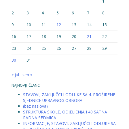
1
2
3
4
5
6
7
8
9
10
11
12
13
14
15
16
17
18
19
20
21
22
23
24
25
26
27
28
29
30
31
« jul
sep »
NAJNOVIJI ČLANCI
STAVOVI, ZAKLJUČCI I ODLUKE SA 4. PROŠIRENE
SJEDNICE UPRAVNOG ORBORA
(bez naslova)
STRUKTURA ŠKOLE, ODJELJENJA I 40 SATNA
RADNA SEDMICA
INFORMACIJE, STAVOVI, ZAKLJUČCI I ODLUKE SA