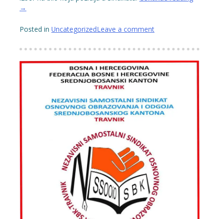
A
→
O
P
Posted in
Uncategorized
Leave a comment
Ć
E
N
J
E”