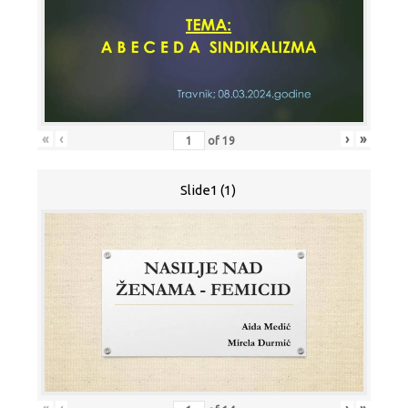
«
‹
›
»
of
19
Slide1 (1)