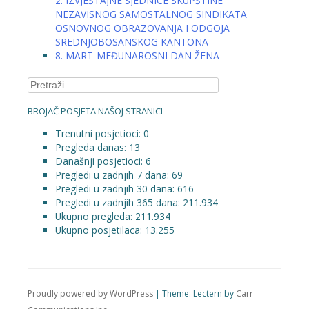
2. IZVJEŠTAJNE SJEDNICE SKUPŠTINE
NEZAVISNOG SAMOSTALNOG SINDIKATA
OSNOVNOG OBRAZOVANJA I ODGOJA
SREDNJOBOSANSKOG KANTONA
8. MART-MEĐUNAROSNI DAN ŽENA
Pretraga:
BROJAČ POSJETA NAŠOJ STRANICI
Trenutni posjetioci:
0
Pregleda danas:
13
Današnji posjetioci:
6
Pregledi u zadnjih 7 dana:
69
Pregledi u zadnjih 30 dana:
616
Pregledi u zadnjih 365 dana:
211.934
Ukupno pregleda:
211.934
Ukupno posjetilaca:
13.255
Proudly powered by WordPress
|
Theme: Lectern by
Carr