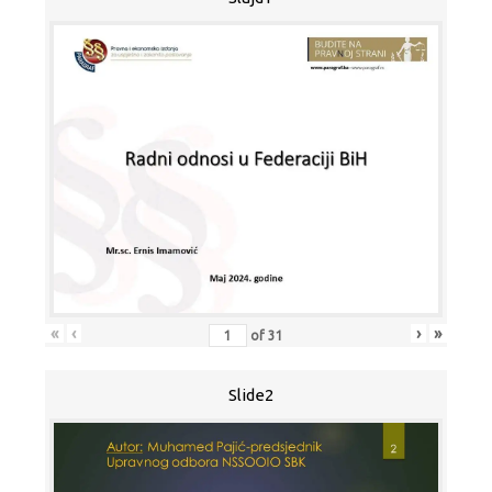
«
‹
›
»
of
31
Slide2