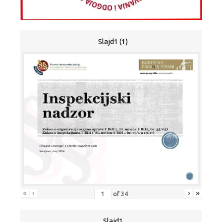
Slajd1 (1)
«
‹
›
»
of
34
Slajd1