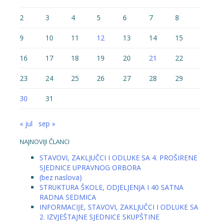
2
3
4
5
6
7
8
9
10
11
12
13
14
15
16
17
18
19
20
21
22
23
24
25
26
27
28
29
30
31
« jul
sep »
NAJNOVIJI ČLANCI
STAVOVI, ZAKLJUČCI I ODLUKE SA 4. PROŠIRENE
SJEDNICE UPRAVNOG ORBORA
(bez naslova)
STRUKTURA ŠKOLE, ODJELJENJA I 40 SATNA
RADNA SEDMICA
INFORMACIJE, STAVOVI, ZAKLJUČCI I ODLUKE SA
2. IZVJEŠTAJNE SJEDNICE SKUPŠTINE