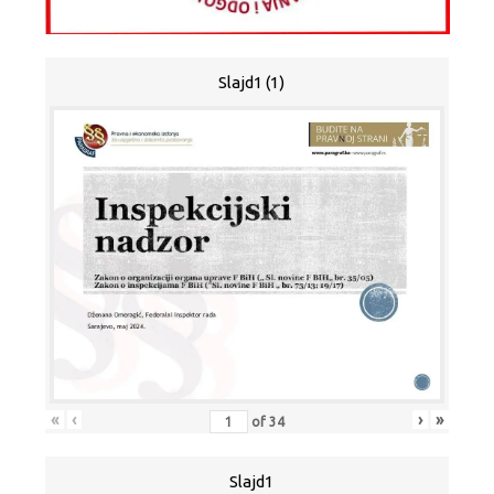
Slajd1 (1)
«
‹
›
»
of
34
Slajd1