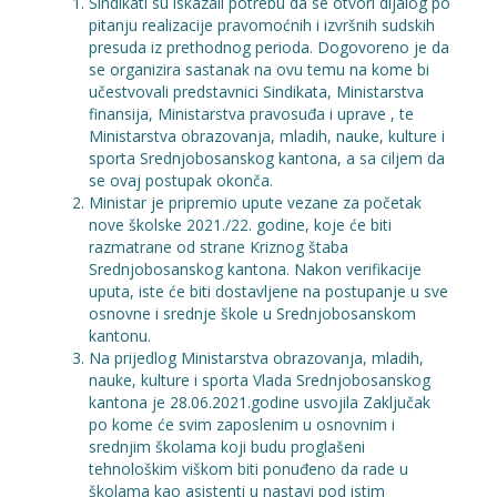
Sindikati su iskazali potrebu da se otvori dijalog po
pitanju realizacije pravomoćnih i izvršnih sudskih
presuda iz prethodnog perioda. Dogovoreno je da
se organizira sastanak na ovu temu na kome bi
učestvovali predstavnici Sindikata, Ministarstva
finansija, Ministarstva pravosuđa i uprave , te
Ministarstva obrazovanja, mladih, nauke, kulture i
sporta Srednjobosanskog kantona, a sa ciljem da
se ovaj postupak okonča.
Ministar je pripremio upute vezane za početak
nove školske 2021./22. godine, koje će biti
razmatrane od strane Kriznog štaba
Srednjobosanskog kantona. Nakon verifikacije
uputa, iste će biti dostavljene na postupanje u sve
osnovne i srednje škole u Srednjobosanskom
kantonu.
Na prijedlog Ministarstva obrazovanja, mladih,
nauke, kulture i sporta Vlada Srednjobosanskog
kantona je 28.06.2021.godine usvojila Zaključak
po kome će svim zaposlenim u osnovnim i
srednjim školama koji budu proglašeni
tehnološkim viškom biti ponuđeno da rade u
školama kao asistenti u nastavi pod istim