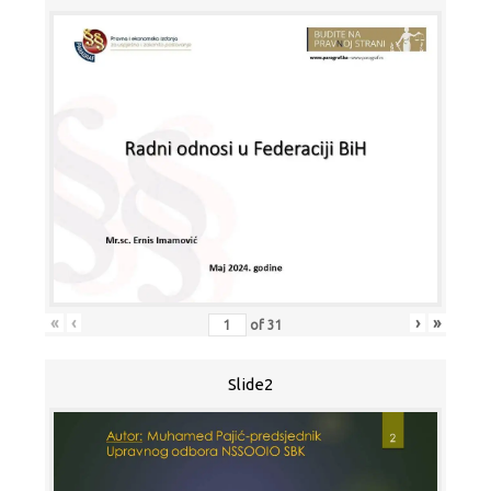
«
‹
›
»
of
31
Slide2