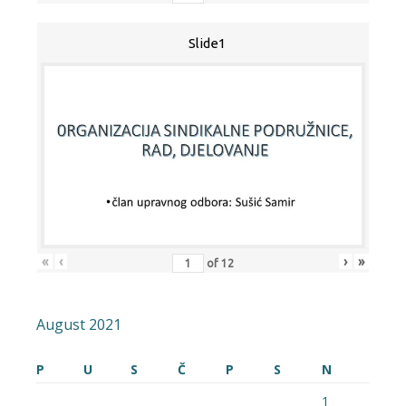
Slide1
«
‹
›
»
of
12
August 2021
P
U
S
Č
P
S
N
1