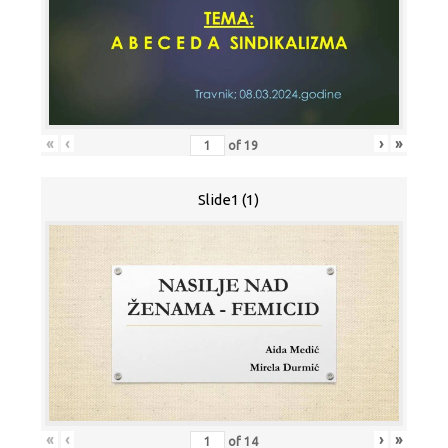
«
‹
›
»
of
19
Slide1 (1)
«
‹
›
»
of
14