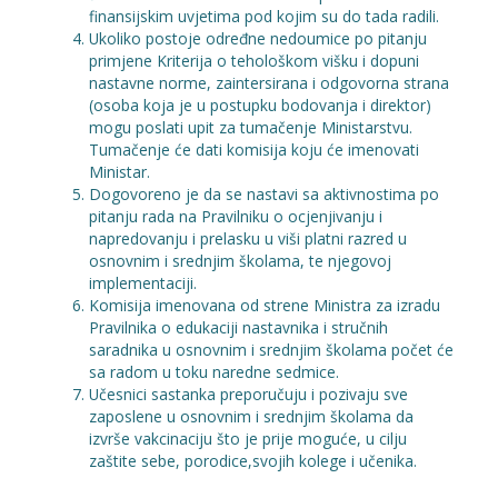
finansijskim uvjetima pod kojim su do tada radili.
Ukoliko postoje određne nedoumice po pitanju
primjene Kriterija o tehološkom višku i dopuni
nastavne norme, zaintersirana i odgovorna strana
(osoba koja je u postupku bodovanja i direktor)
mogu poslati upit za tumačenje Ministarstvu.
Tumačenje će dati komisija koju će imenovati
Ministar.
Dogovoreno je da se nastavi sa aktivnostima po
pitanju rada na Pravilniku o ocjenjivanju i
napredovanju i prelasku u viši platni razred u
osnovnim i srednjim školama, te njegovoj
implementaciji.
Komisija imenovana od strene Ministra za izradu
Pravilnika o edukaciji nastavnika i stručnih
saradnika u osnovnim i srednjim školama počet će
sa radom u toku naredne sedmice.
Učesnici sastanka preporučuju i pozivaju sve
zaposlene u osnovnim i srednjim školama da
izvrše vakcinaciju što je prije moguće, u cilju
zaštite sebe, porodice,svojih kolege i učenika.