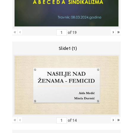
«
‹
›
»
of
19
Slide1 (1)
«
‹
›
»
of
14