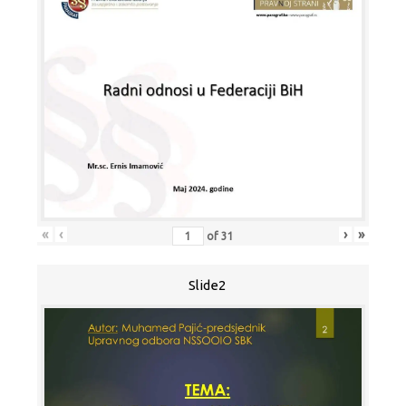
«
‹
›
»
of
31
Slide2