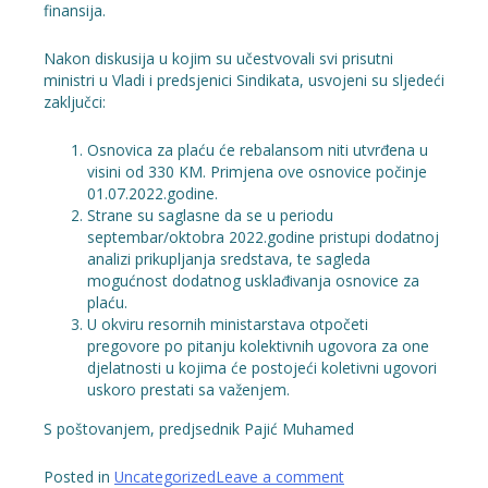
finansija.
Nakon diskusija u kojim su učestvovali svi prisutni
ministri u Vladi i predsjenici Sindikata, usvojeni su sljedeći
zaključci:
Osnovica za plaću će rebalansom niti utvrđena u
visini od 330 KM. Primjena ove osnovice počinje
01.07.2022.godine.
Strane su saglasne da se u periodu
septembar/oktobra 2022.godine pristupi dodatnoj
analizi prikupljanja sredstava, te sagleda
mogućnost dodatnog usklađivanja osnovice za
plaću.
U okviru resornih ministarstava otpočeti
pregovore po pitanju kolektivnih ugovora za one
djelatnosti u kojima će postojeći koletivni ugovori
uskoro prestati sa važenjem.
S poštovanjem, predjsednik Pajić Muhamed
Posted in
Uncategorized
Leave a comment