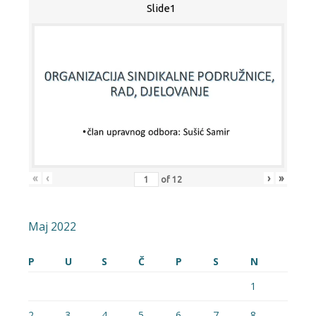
Slide1
«
‹
›
»
of
12
Maj 2022
P
U
S
Č
P
S
N
1
2
3
4
5
6
7
8