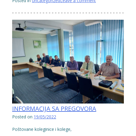
PRIJEDLOZI,
Posted in
Uncategorized
Leave a comment
KONSTATACIJE,
STAVOVI,
ZAKLJUČCI
I
ODLUKE
SA
6.
SJEDNICE
UPRAVNOG
ODBORA
NSSOOIO
SBK”
INFORMACIJA SA PREGOVORA
Posted on
19/05/2022
Poštovane koleginice i kolege,