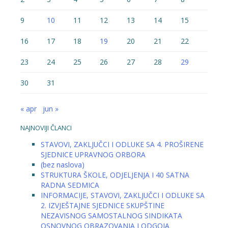
9
10
11
12
13
14
15
16
17
18
19
20
21
22
23
24
25
26
27
28
29
30
31
« apr
jun »
NAJNOVIJI ČLANCI
STAVOVI, ZAKLJUČCI I ODLUKE SA 4. PROŠIRENE
SJEDNICE UPRAVNOG ORBORA
(bez naslova)
STRUKTURA ŠKOLE, ODJELJENJA I 40 SATNA
RADNA SEDMICA
INFORMACIJE, STAVOVI, ZAKLJUČCI I ODLUKE SA
2. IZVJEŠTAJNE SJEDNICE SKUPŠTINE
NEZAVISNOG SAMOSTALNOG SINDIKATA
OSNOVNOG OBRAZOVANJA I ODGOJA