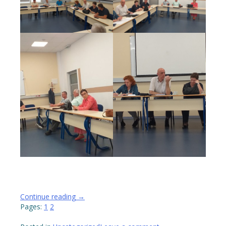
“INFORMACIJE,
Continue reading
→
MIŠLJENJA,
Pages:
1
2
PRIMJEDBE,