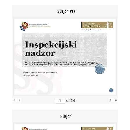
Slajd1 (1)
«
‹
›
»
of
34
Slajd1