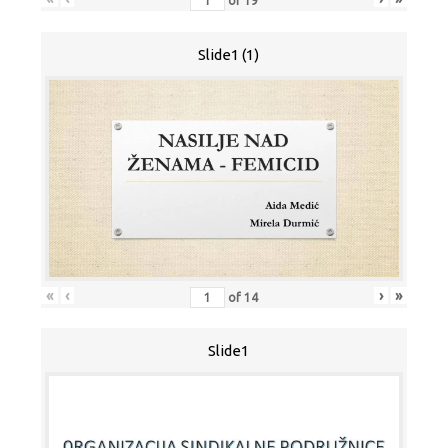
of
19
Slide1 (1)
«
‹
›
»
of
14
Slide1