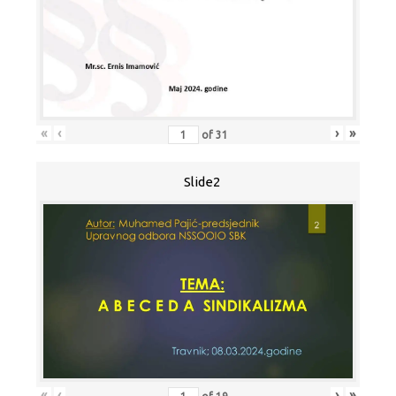
«
‹
›
»
of
31
Slide2
«
‹
›
»