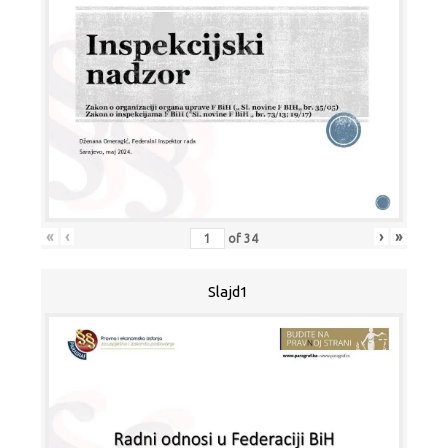
«
‹
›
»
of
34
Slajd1