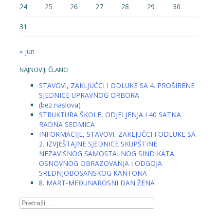
24
25
26
27
28
29
30
31
« jun
NAJNOVIJI ČLANCI
STAVOVI, ZAKLJUČCI I ODLUKE SA 4. PROŠIRENE
SJEDNICE UPRAVNOG ORBORA
(bez naslova)
STRUKTURA ŠKOLE, ODJELJENJA I 40 SATNA
RADNA SEDMICA
INFORMACIJE, STAVOVI, ZAKLJUČCI I ODLUKE SA
2. IZVJEŠTAJNE SJEDNICE SKUPŠTINE
NEZAVISNOG SAMOSTALNOG SINDIKATA
OSNOVNOG OBRAZOVANJA I ODGOJA
SREDNJOBOSANSKOG KANTONA
8. MART-MEĐUNAROSNI DAN ŽENA
Pretraga: