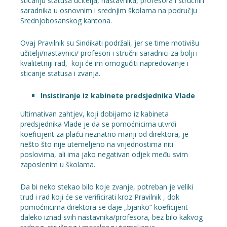
sticanju statusa učitelja, nastavnika, profesora i stručnih
saradnika u osnovnim i srednjim školama na području
Srednjobosanskog kantona.
Ovaj Pravilnik su Sindikati podržali, jer se time motivišu
učitelji/nastavnici/ profesori i stručni saradnici za bolji i
kvalitetniji rad, koji će im omogućiti napredovanje i
sticanje statusa i zvanja.
Insistiranje iz kabinete predsjednika Vlade
Ultimativan zahtjev, koji dobijamo iz kabineta
predsjednika Vlade je da se pomoćnicima utvrdi
koeficijent za plaću neznatno manji od direktora, je
nešto što nije utemeljeno na vrijednostima niti
poslovima, ali ima jako negativan odjek među svim
zaposlenim u školama.
Da bi neko stekao bilo koje zvanje, potreban je veliki
trud i rad koji će se verificirati kroz Pravilnik , dok
pomoćnicima direktora se daje „bjanko“ koeficijent
daleko iznad svih nastavnika/profesora, bez bilo kakvog