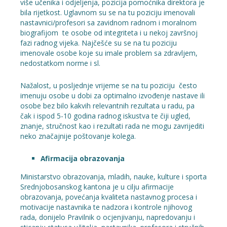
više učenika i odjeljenja, pozicija pomoćnika direktora je
bila rijetkost. Uglavnom su se na tu poziciju imenovali
nastavnici/profesori sa zavidnom radnom i moralnom
biografijom te osobe od integriteta i u nekoj završnoj
fazi radnog vijeka. Najčešće su se na tu poziciju
imenovale osobe koje su imale problem sa zdravljem,
nedostatkom norme i sl.
Nažalost, u posljednje vrijeme se na tu poziciju često
imenuju osobe u dobi za optimalno izvođenje nastave ili
osobe bez bilo kakvih relevantnih rezultata u radu, pa
čak i ispod 5-10 godina radnog iskustva te čiji ugled,
znanje, stručnost kao i rezultati rada ne mogu zavrijediti
neko značajnije poštovanje kolega.
Afirmacija obrazovanja
Ministarstvo obrazovanja, mladih, nauke, kulture i sporta
Srednjobosanskog kantona je u cilju afirmacije
obrazovanja, povećanja kvaliteta nastavnog procesa i
motivacije nastavnika te nadzora i kontrole njihovog
rada, donijelo Pravilnik o ocjenjivanju, napredovanju i