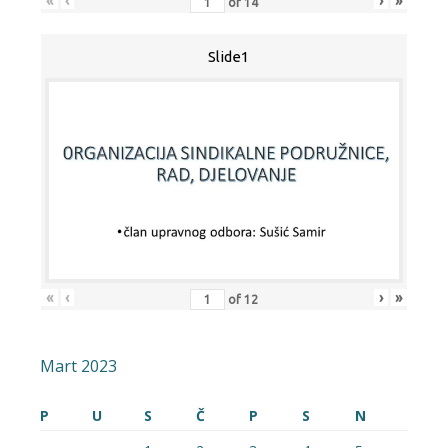
«
‹
›
»
of
14
Slide1
«
‹
›
»
of
12
Mart 2023
P
U
S
Č
P
S
N