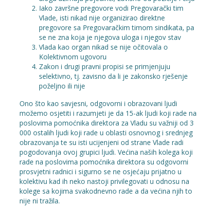
Iako završne pregovore vodi Pregovarački tim
Vlade, isti nikad nije organizirao direktne
pregovore sa Pregovaračkim timom sindikata, pa
se ne zna koja je njegova uloga i njegov stav
Vlada kao organ nikad se nije očitovala o
Kolektivnom ugovoru
Zakon i drugi pravni propisi se primjenjuju
selektivno, tj. zavisno da li je zakonsko rješenje
poželjno ili nije
Ono što kao savjesni, odgovorni i obrazovani ljudi
možemo osjetiti i razumjeti je da 15-ak ljudi koji rade na
poslovima pomoćnika direktora za Vladu su važniji od 3
000 ostalih ljudi koji rade u oblasti osnovnog i srednjeg
obrazovanja te su isti ucijenjeni od strane Vlade radi
pogodovanja ovoj grupici ljudi. Većina naših kolega koji
rade na poslovima pomoćnika direktora su odgovorni
prosvjetni radnici i sigurno se ne osjećaju prijatno u
kolektivu kad ih neko nastoji privilegovati u odnosu na
kolege sa kojima svakodnevno rade a da većina njih to
nije ni tražila.