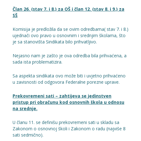
Član 26. (stav 7. i 8.) za OŠ i član 12. (stav 8. i 9.) za
SŠ
Komisija je predložila da se ovim odredbama( stav 7. i 8.)
ujednači ovo pravo u osnovnim i srednjim školama, što
je sa stanovišta Sindikata bilo prihvatljivo.
Nejasno nam je zašto je ova odredba bila prihvaćena, a
sada ista problematizira.
Sa aspekta sindikata ovo može biti i uvjetno prihvaćeno
u zavisnosti od odgovora Federalne porezne uprave.
Prekovremeni sati – zahtijeva se jedinstven
pristup pri obračunu kod osnovnih škola u odnosu
na srednje.
U članu 11. se definišu prekovremeni sati u skladu sa
Zakonom o osnovnoj školi i Zakonom o radu (najviše 8
sati sedmično).