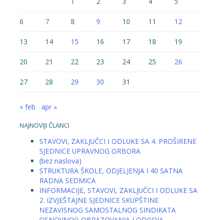
1
2
3
4
5
6
7
8
9
10
11
12
13
14
15
16
17
18
19
20
21
22
23
24
25
26
27
28
29
30
31
« feb
apr »
NAJNOVIJI ČLANCI
STAVOVI, ZAKLJUČCI I ODLUKE SA 4. PROŠIRENE
SJEDNICE UPRAVNOG ORBORA
(bez naslova)
STRUKTURA ŠKOLE, ODJELJENJA I 40 SATNA
RADNA SEDMICA
INFORMACIJE, STAVOVI, ZAKLJUČCI I ODLUKE SA
2. IZVJEŠTAJNE SJEDNICE SKUPŠTINE
NEZAVISNOG SAMOSTALNOG SINDIKATA
OSNOVNOG OBRAZOVANJA I ODGOJA