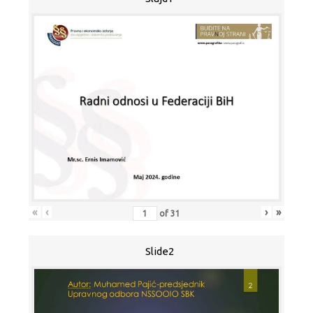
«
‹
›
»
of
31
Slide2