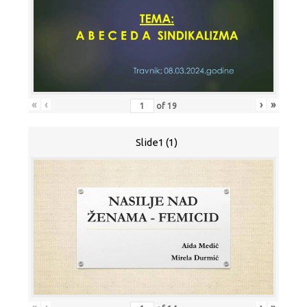
«
‹
›
»
of
19
Slide1 (1)