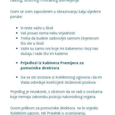
radnog, stručnog i moralnog utemeljenja.
Ovim se svim zaposlenim u obrazovanju šalju sljedeće
poruke:
Vi niste važni u školi
Vaš posao nema neku vrijednost
Treba da budete zadovoljni samom činjenicom
što ste u školi
Važni su samo oni koje mi izaberemo i koji nas
slušaju i rade što im kažemo
Prijedlozi iz kabineta Premijera za
pomoćnike direktora
Da se isti izostave iz Kolektivnog ugovora i da im
Vlada određuje koeficijent složenosti poslova
Prijedlog je nezakonit, s obzirom da se radi o osobama
koje nemaju zakonsku poziciju rukovodnog organa.
Ovom prilikom za pomoćnike direktora ne bi vrijedio
Kolektivni ugovor, niti Pravilnik o ocjenjivanju,