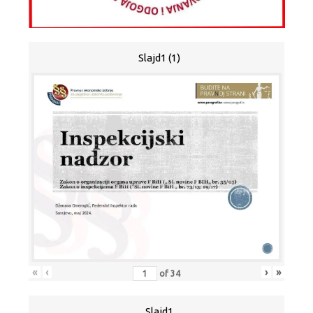
Slajd1 (1)
«
‹
›
»
of
34
Slajd1