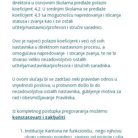
direktora u osnovnim školama predlaže polazni
koeficijent 4,2. U srednjim školama se predlaže
koeficijent 4,3 sa mogućnošću napredovanja i sticanja
statusa i zvanja kao i svi ostali
učitelji/nastavnici/profesori i stručni saradnici.
Ovo je najveći polazni koeficijent i veći od svih
nastavnika u direktnom nastavnom procesu, a
omogućava napredovanje i sticanje zvanja, te ne bi
stvarao veliko nezadovoljstvo ostalih
učitelja/nastavnika/profesora i stručnih saradnika.
U ovom slučaju bi se zadržao neki pravedan odnos u
vrijednosti poslova, u protivnom došlo bi do
nezadovoljstva ostalih nastavnika, gubljenje motiva za
rad i obesmišljavanje Pravilnika.
Iz kompletnog postupka pregovaranja možemo
konstatovati i zaključiti
:
Institucije Kantona ne funkcionišu, nego njihovu
ulogu uzimaju pojedinci, zavisno od pozicije i cilja