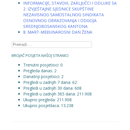
INFORMACIJE, STAVOVI, ZAKLJUČCI I ODLUKE SA
2. IZVJEŠTAJNE SJEDNICE SKUPŠTINE
NEZAVISNOG SAMOSTALNOG SINDIKATA
OSNOVNOG OBRAZOVANJA I ODGOJA
SREDNJOBOSANSKOG KANTONA
8. MART-MEĐUNAROSNI DAN ŽENA
Pretraga:
BROJAČ POSJETA NAŠOJ STRANICI
Trenutni posjetioci:
0
Pregleda danas:
2
Današnji posjetioci:
2
Pregledi u zadnjih 7 dana:
62
Pregledi u zadnjih 30 dana:
608
Pregledi u zadnjih 365 dana:
211.908
Ukupno pregleda:
211.908
Ukupno posjetilaca:
13.238