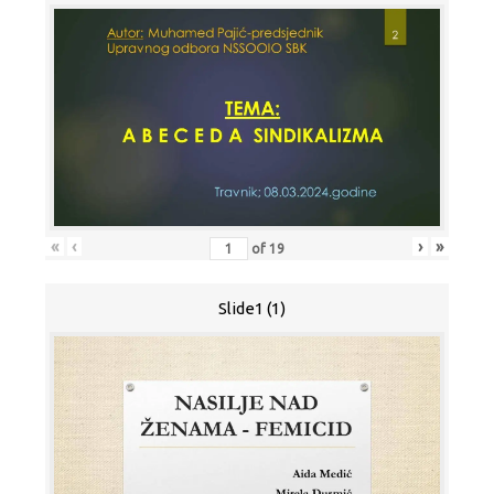
«
‹
›
»
of
19
Slide1 (1)