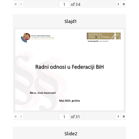
«
‹
›
»
of
34
Slajd1
«
‹
›
»
of
31
Slide2