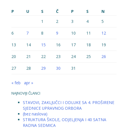
P
U
S
Č
P
S
N
1
2
3
4
5
6
7
8
9
10
11
12
13
14
15
16
17
18
19
20
21
22
23
24
25
26
27
28
29
30
31
« feb
apr »
NAJNOVIJI ČLANCI
STAVOVI, ZAKLJUČCI I ODLUKE SA 4. PROŠIRENE
SJEDNICE UPRAVNOG ORBORA
(bez naslova)
STRUKTURA ŠKOLE, ODJELJENJA I 40 SATNA
RADNA SEDMICA