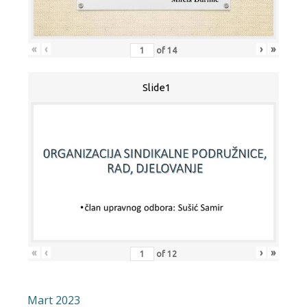
«
‹
›
»
of
14
Slide1
«
‹
›
»
of
12
Mart 2023