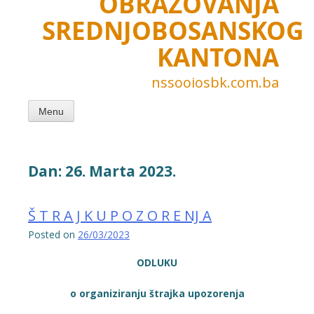
OBRAZOVANJA
SREDNJOBOSANSKOG
KANTONA
nssooiosbk.com.ba
Menu
Dan:
26. Marta 2023.
Š T R A J K U P O Z O R E NJ A
Posted on
26/03/2023
ODLUKU
o organiziranju štrajka upozorenja